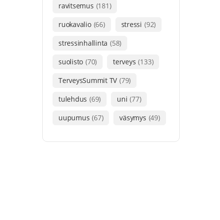
ravitsemus
(181)
ruokavalio
(66)
stressi
(92)
stressinhallinta
(58)
suolisto
(70)
terveys
(133)
TerveysSummit TV
(79)
tulehdus
(69)
uni
(77)
uupumus
(67)
väsymys
(49)