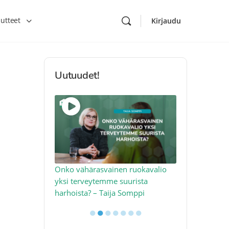
utteet
Kirjaudu
Uutuudet!
toon – näin
Onko vähärasvainen ruokavalio
Kolesteroli 
an voimalla –
yksi terveytemme suurista
sydäntervey
harhoista? – Taija Somppi
tekijää – Jo
●
●
●
●
●
●
●