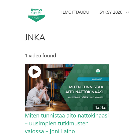
ILMOITTAUDU
SYKSY 2026
JNKA
1 video found
42:42
Miten tunnistaa aito nattokinaasi
– uusimpien tutkimusten
valossa – Joni Laiho