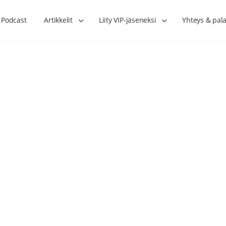
Podcast
Artikkelit
Liity VIP-jäseneksi
Yhteys & pala
Lihasharjoittelu on naisen tärkein
Verisuonet priimakun
hormonihoito – Kaisa Jaakkola
tuet verenkiertoa ruu
Hanna Voutilainen