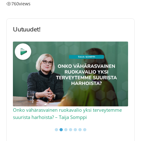
760
views
Uutuudet!
a
Onko vähärasvainen ruokavalio yksi terveytemme
Ko
suurista harhoista? – Taija Somppi
tod
●
●
●
●
●
●
●