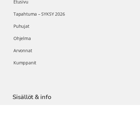
Etusivu
Tapahtuma – SYKSY 2026
Puhujat
Ohjelma
Arvonnat
Kumppanit
Sisällöt & info
TerveysSummit Podcast
Blogi – Artikkelit
Liity VIP-jäseneksi