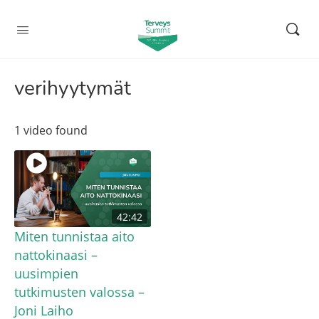
verihyytymät
1 video found
42:42
Miten tunnistaa aito
nattokinaasi –
uusimpien
tutkimusten valossa –
Joni Laiho