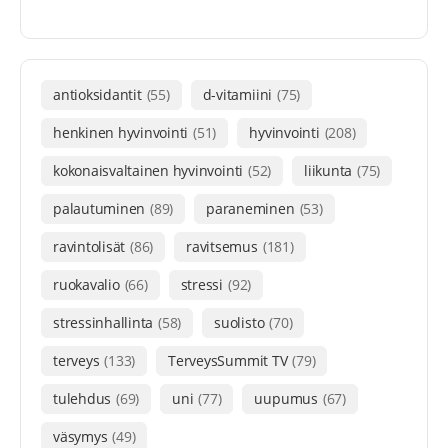
antioksidantit
(55)
d-vitamiini
(75)
henkinen hyvinvointi
(51)
hyvinvointi
(208)
kokonaisvaltainen hyvinvointi
(52)
liikunta
(75)
palautuminen
(89)
paraneminen
(53)
ravintolisät
(86)
ravitsemus
(181)
ruokavalio
(66)
stressi
(92)
stressinhallinta
(58)
suolisto
(70)
terveys
(133)
TerveysSummit TV
(79)
tulehdus
(69)
uni
(77)
uupumus
(67)
väsymys
(49)