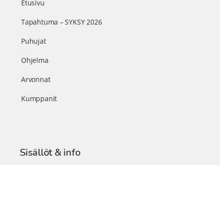
Etusivu
Tapahtuma – SYKSY 2026
Puhujat
Ohjelma
Arvonnat
Kumppanit
Sisällöt & info
TerveysSummit Podcast
Blogi – Artikkelit
Liity VIP-jäseneksi