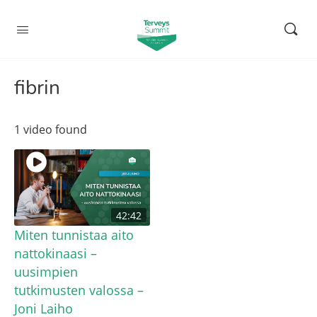
fibrin
1 video found
42:42
Miten tunnistaa aito
nattokinaasi –
uusimpien
tutkimusten valossa –
Joni Laiho