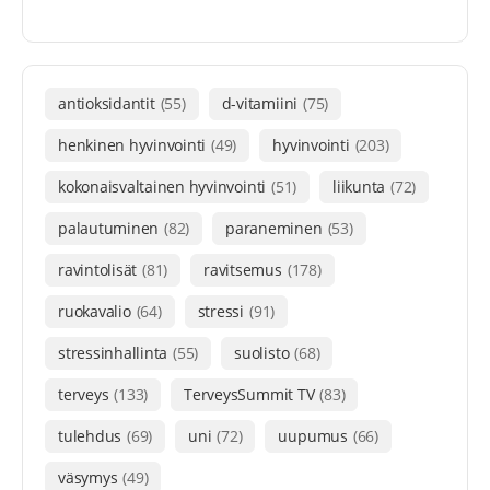
antioksidantit
(55)
d-vitamiini
(75)
henkinen hyvinvointi
(49)
hyvinvointi
(203)
kokonaisvaltainen hyvinvointi
(51)
liikunta
(72)
palautuminen
(82)
paraneminen
(53)
ravintolisät
(81)
ravitsemus
(178)
ruokavalio
(64)
stressi
(91)
stressinhallinta
(55)
suolisto
(68)
terveys
(133)
TerveysSummit TV
(83)
tulehdus
(69)
uni
(72)
uupumus
(66)
väsymys
(49)