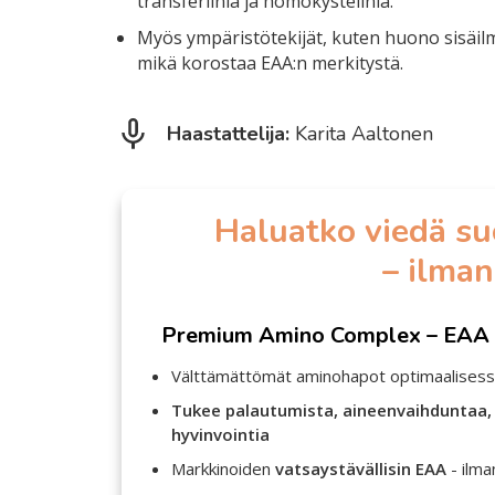
transferiinia ja homokysteiiniä.
Myös ympäristötekijät, kuten huono sisäilm
mikä korostaa EAA:n merkitystä.
Haastattelija:
Karita Aaltonen
Haluatko viedä su
– ilma
Premium Amino Complex – EAA 
Välttämättömät aminohapot optimaalises
Tukee palautumista, aineenvaihduntaa, 
hyvinvointia
Markkinoiden
vatsaystävällisin EAA
- ilma