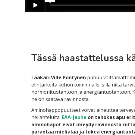
Tässä haastattelussa kä
Lääkäri Ville Pöntynen
puhuu välttämättöm
elintärkeitä kehon toiminnalle, sillä niitä t
hormonituotantoon ja energiantuotantoon. Ke
ne on saatava ravinnosta.
Aminohappopuutteet voivat aiheuttaa terveyso
heilahteluita.
EAA-jauhe
on tehokas apu erity
aminohapot eivät imeydy ravinnosta riittä
parantaa mielialaa ja tukea energiantuot