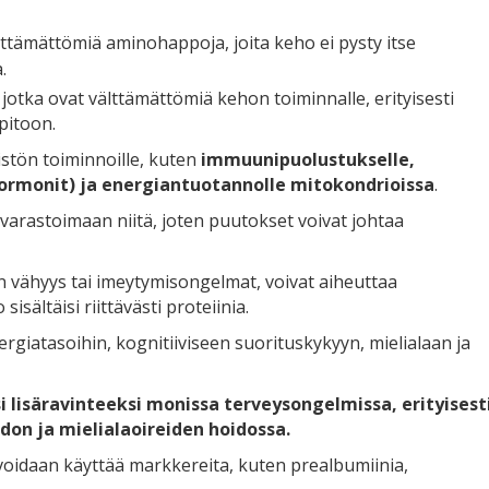
lttämättömiä aminohappoja, joita keho ei pysty itse
.
, jotka ovat välttämättömiä kehon toiminnalle, erityisesti
pitoon.
istön toiminnoille, kuten
immuunipuolustukselle,
ormonit) ja energiantuotannolle mitokondrioissa
.
 varastoimaan niitä, joten puutokset voivat johtaa
n vähyys tai imeytymisongelmat, voivat aiheuttaa
sältäisi riittävästi proteiinia.
ergiatasoihin, kognitiiviseen suorituskykyyn, mielialaan ja
 lisäravinteeksi monissa terveysongelmissa, erityisest
on ja mielialaoireiden hoidossa.
idaan käyttää markkereita, kuten prealbumiinia,