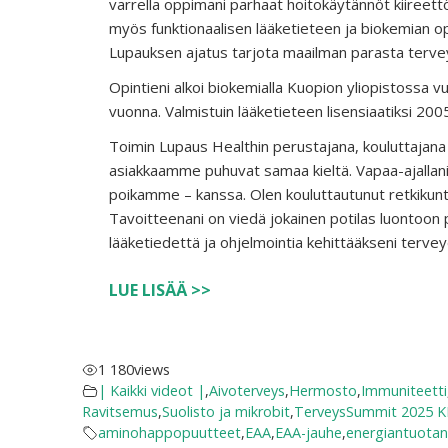
varrella oppimani parhaat hoitokäytännöt kiireet
myös funktionaalisen lääketieteen ja biokemian opp
Lupauksen ajatus tarjota maailman parasta terve
Opintieni alkoi biokemialla Kuopion yliopistossa v
vuonna. Valmistuin lääketieteen lisensiaatiksi 2005
Toimin Lupaus Healthin perustajana, kouluttajana j
asiakkaamme puhuvat samaa kieltä. Vapaa-ajallani 
poikamme – kanssa. Olen kouluttautunut retkikuntal
Tavoitteenani on viedä jokainen potilas luontoon 
lääketiedettä ja ohjelmointia kehittääkseni terveyd
LUE LISÄÄ >>
1 180
views
| Kaikki videot |
,
Aivoterveys
,
Hermosto
,
Immuniteetti
Ravitsemus
,
Suolisto ja mikrobit
,
TerveysSummit 2025 
aminohappopuutteet
,
EAA
,
EAA-jauhe
,
energiantuota