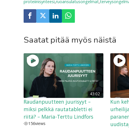
proteiinisynteesi
,
ruoansulatusongelmat
,
terveysongelm
Saatat pitää myös näistä
43:02
Raudanpuutteen juurisyyt –
Kun keh
miksi pelkkä rautatabletti ei
urheili
riitä? – Maria-Terttu Lindfors
paranem
156
views
uudista