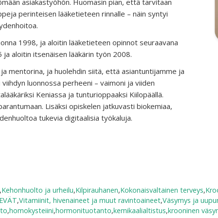
tömään asiakastyöhön. Huomasin pian, että tarvitaan
eja perinteisen lääketieteen rinnalle – näin syntyi
ydenhoitoa.
uonna 1998, ja aloitin lääketieteen opinnot seuraavana
 ja aloitin itsenäisen lääkärin työn 2008.
a mentorina, ja huolehdin siitä, että asiantuntijamme ja
viihdyn luonnossa perheeni – vaimoni ja viiden
ääkäriksi Keniassa ja tunturioppaaksi Kiilopäällä.
parantumaan. Lisäksi opiskelen jatkuvasti biokemiaa,
enhuoltoa tukevia digitaalisia työkaluja.
,
Kehonhuolto ja urheilu
,
Kilpirauhanen
,
Kokonaisvaltainen terveys
,
Kro
KEVÄT
,
Vitamiinit, hivenaineet ja muut ravintoaineet
,
Väsymys ja uup
nto
,
homokysteiini
,
hormonituotanto
,
kemikaalialtistus
,
krooninen väsy