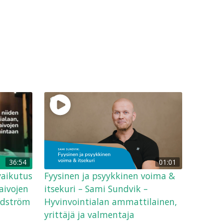
36:54
01:01
vaikutus
Fyysinen ja psyykkinen voima &
aivojen
itsekuri – Sami Sundvik –
ndström
Hyvinvointialan ammattilainen,
yrittäjä ja valmentaja