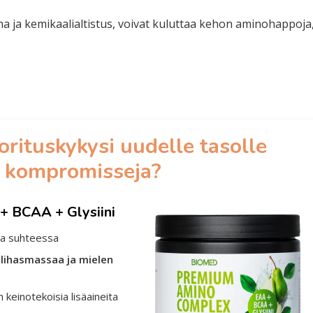
a ja kemikaalialtistus, voivat kuluttaa kehon aminohappoja
orituskykysi uudelle tasolle
n kompromisseja?
+ BCAA + Glysiini
sa suhteessa
lihasmassaa ja mielen
n keinotekoisia lisäaineita