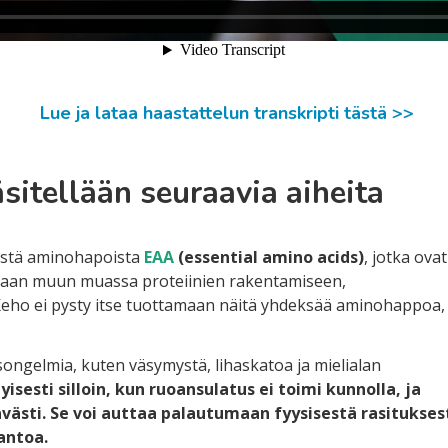
Lue ja lataa haastattelun transkripti tästä >>
sitellään seuraavia aiheita
istä aminohapoista
EAA
(essential amino acids)
, jotka ovat
arvitaan muun muassa proteiinien rakentamiseen,
ho ei pysty itse tuottamaan näitä yhdeksää aminohappoa, 
ngelmia, kuten väsymystä, lihaskatoa ja mielialan
isesti silloin, kun ruoansulatus ei toimi kunnolla, ja
västi.
Se voi auttaa palautumaan fyysisestä rasitukses
antoa.