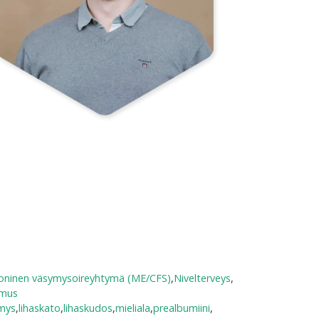
oninen väsymysoireyhtymä (ME/CFS)
,
Nivelterveys
,
umus
mys
,
lihaskato
,
lihaskudos
,
mieliala
,
prealbumiini
,