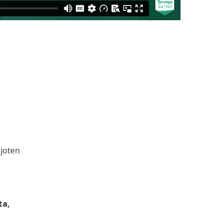
joten
ta,