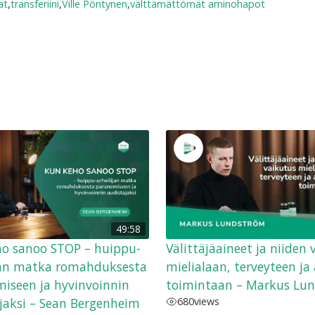
at
,
transferiini
,
Ville Pöntynen
,
välttämättömät aminohapot
49:58
o sanoo STOP – huippu-
Välittäjäaineet ja niiden 
jan matka romahduksesta
mielialaan, terveyteen ja 
iseen ja hyvinvoinnin
toimintaan – Markus Lu
jaksi – Sean Bergenheim
680
views