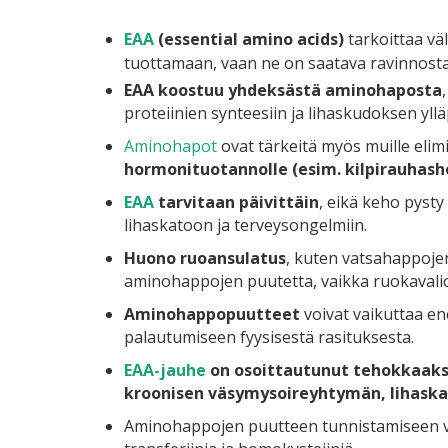
EAA
(essential amino acids)
tarkoittaa vä
tuottamaan, vaan ne on saatava ravinnosta
EAA koostuu yhdeksästä aminohaposta
proteiinien synteesiin ja lihaskudoksen yllä
Aminohapot
ovat tärkeitä myös muille elim
hormonituotannolle (esim. kilpirauhash
EAA
tarvitaan päivittäin
, eikä keho pysty
lihaskatoon ja terveysongelmiin.
Huono ruoansulatus
, kuten vatsahappoje
aminohappojen puutetta, vaikka ruokavalio si
Aminohappopuutteet
voivat vaikuttaa en
palautumiseen fyysisestä rasituksesta.
EAA-jauhe
on osoittautunut tehokkaaksi
kroonisen väsymysoireyhtymän, lihaskad
Aminohappojen puutteen tunnistamiseen vo