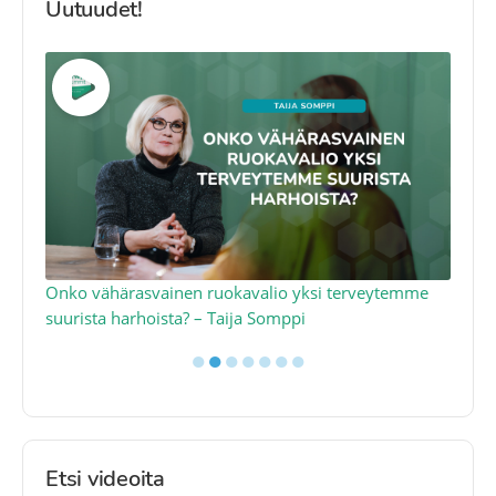
Uutuudet!
a
Onko vähärasvainen ruokavalio yksi terveytemme
Ko
suurista harhoista? – Taija Somppi
tod
●
●
●
●
●
●
●
Etsi videoita