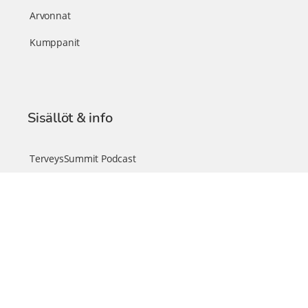
Arvonnat
Kumppanit
Sisällöt & info
TerveysSummit Podcast
Blogi – Artikkelit
Liity VIP-jäseneksi
VIP-videokirjasto
FAQ – Usein kysyttyä
Yhteys & palautteet