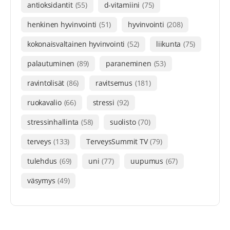
antioksidantit
(55)
d-vitamiini
(75)
henkinen hyvinvointi
(51)
hyvinvointi
(208)
kokonaisvaltainen hyvinvointi
(52)
liikunta
(75)
palautuminen
(89)
paraneminen
(53)
ravintolisät
(86)
ravitsemus
(181)
ruokavalio
(66)
stressi
(92)
stressinhallinta
(58)
suolisto
(70)
terveys
(133)
TerveysSummit TV
(79)
tulehdus
(69)
uni
(77)
uupumus
(67)
väsymys
(49)