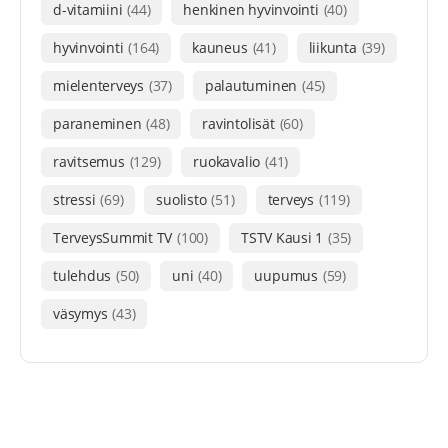
d-vitamiini
(44)
henkinen hyvinvointi
(40)
hyvinvointi
(164)
kauneus
(41)
liikunta
(39)
mielenterveys
(37)
palautuminen
(45)
paraneminen
(48)
ravintolisät
(60)
ravitsemus
(129)
ruokavalio
(41)
stressi
(69)
suolisto
(51)
terveys
(119)
TerveysSummit TV
(100)
TSTV Kausi 1
(35)
tulehdus
(50)
uni
(40)
uupumus
(59)
väsymys
(43)