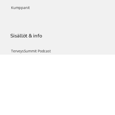
Kumppanit
Sisällöt & info
TerveysSummit Podcast
Blogi – Artikkelit
Liity VIP-jäseneksi
VIP-videokirjasto
FAQ – Usein kysyttyä
Yhteys & palautteet
Tiimi