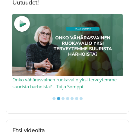
Uutuudet!
a
Onko vähärasvainen ruokavalio yksi terveytemme
Ko
suurista harhoista? – Taija Somppi
tod
●
●
●
●
●
●
●
Etsi videoita