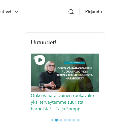
utteet
Kirjaudu
Uutuudet!
toon – näin
Onko vähärasvainen ruokavalio
Kolesteroli 
an voimalla –
yksi terveytemme suurista
sydäntervey
harhoista? – Taija Somppi
tekijää – Jo
●
●
●
●
●
●
●