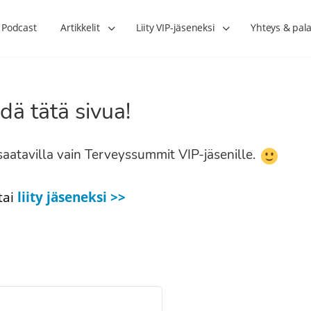
Podcast
Artikkelit
Liity VIP-jäseneksi
Yhteys & pala
dä tätä sivua!
n saatavilla vain Terveyssummit VIP-jäsenille.
tai
liity jäseneksi >>
Lihasharjoittelu on naisen tärkein
Verisuonet priimakun
hormonihoito – Kaisa Jaakkola
tuet verenkiertoa ruu
Hanna Voutilainen