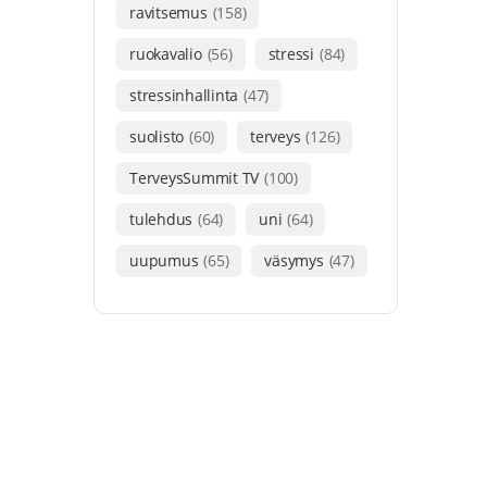
ravitsemus
(158)
ruokavalio
(56)
stressi
(84)
stressinhallinta
(47)
suolisto
(60)
terveys
(126)
TerveysSummit TV
(100)
tulehdus
(64)
uni
(64)
uupumus
(65)
väsymys
(47)