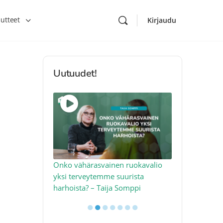
utteet
Kirjaudu
Uutuudet!
toon – näin
Onko vähärasvainen ruokavalio
Kolesteroli 
an voimalla –
yksi terveytemme suurista
sydäntervey
harhoista? – Taija Somppi
tekijää – Jo
●
●
●
●
●
●
●