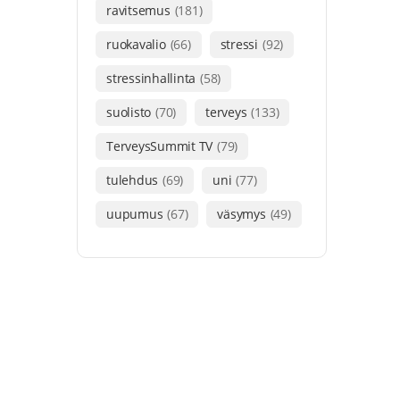
ravitsemus
(181)
ruokavalio
(66)
stressi
(92)
stressinhallinta
(58)
suolisto
(70)
terveys
(133)
TerveysSummit TV
(79)
tulehdus
(69)
uni
(77)
uupumus
(67)
väsymys
(49)