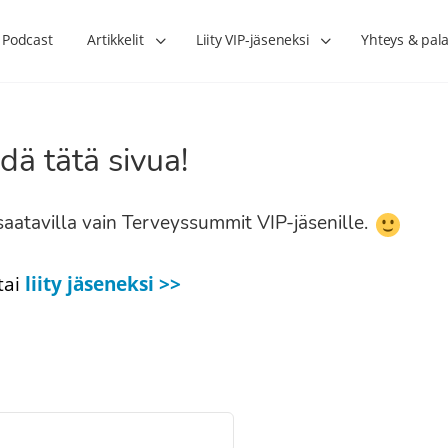
Podcast
Artikkelit
Liity VIP-jäseneksi
Yhteys & pala
dä tätä sivua!
n saatavilla vain Terveyssummit VIP-jäsenille.
tai
liity jäseneksi >>
Lihasharjoittelu on naisen tärkein
Verisuonet priimakun
hormonihoito – Kaisa Jaakkola
tuet verenkiertoa ruu
Hanna Voutilainen