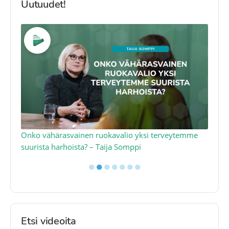
Uutuudet!
a
Onko vähärasvainen ruokavalio yksi terveytemme
Ko
suurista harhoista? – Taija Somppi
tod
●
●
●
●
●
●
●
Etsi videoita