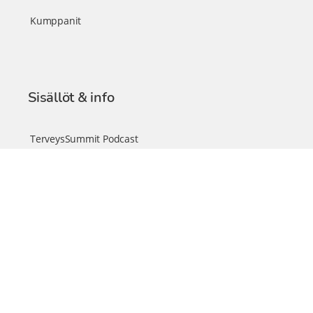
Kumppanit
Sisällöt & info
TerveysSummit Podcast
Blogi – Artikkelit
Liity VIP-jäseneksi
VIP-videokirjasto
FAQ – Usein kysyttyä
Yhteys & palautteet
Tiimi