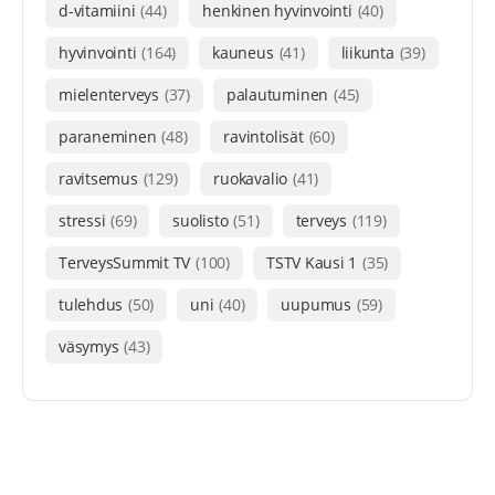
d-vitamiini
(44)
henkinen hyvinvointi
(40)
hyvinvointi
(164)
kauneus
(41)
liikunta
(39)
mielenterveys
(37)
palautuminen
(45)
paraneminen
(48)
ravintolisät
(60)
ravitsemus
(129)
ruokavalio
(41)
stressi
(69)
suolisto
(51)
terveys
(119)
TerveysSummit TV
(100)
TSTV Kausi 1
(35)
tulehdus
(50)
uni
(40)
uupumus
(59)
väsymys
(43)