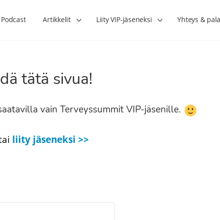
Podcast
Artikkelit
Liity VIP-jäseneksi
Yhteys & pala
dä tätä sivua!
n saatavilla vain Terveyssummit VIP-jäsenille.
tai
liity jäseneksi >>
Lihasharjoittelu on naisen tärkein
Verisuonet priimakun
hormonihoito – Kaisa Jaakkola
tuet verenkiertoa ruu
Hanna Voutilainen