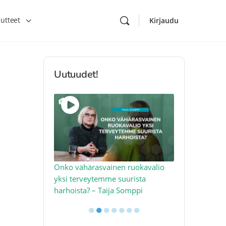
utteet
Kirjaudu
Uutuudet!
toon – näin
Onko vähärasvainen ruokavalio
Kolesteroli 
an voimalla –
yksi terveytemme suurista
sydäntervey
harhoista? – Taija Somppi
tekijää – Jo
●
●
●
●
●
●
●