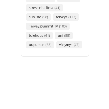
stressinhallinta
(41)
suolisto
(58)
terveys
(122)
TerveysSummit TV
(100)
tulehdus
(61)
uni
(55)
uupumus
(63)
väsymys
(47)