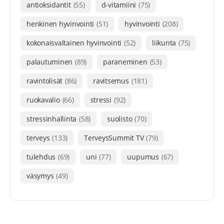
antioksidantit
(55)
d-vitamiini
(75)
henkinen hyvinvointi
(51)
hyvinvointi
(208)
kokonaisvaltainen hyvinvointi
(52)
liikunta
(75)
palautuminen
(89)
paraneminen
(53)
ravintolisät
(86)
ravitsemus
(181)
ruokavalio
(66)
stressi
(92)
stressinhallinta
(58)
suolisto
(70)
terveys
(133)
TerveysSummit TV
(79)
tulehdus
(69)
uni
(77)
uupumus
(67)
väsymys
(49)