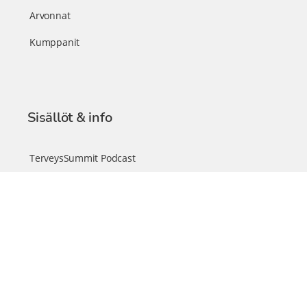
Arvonnat
Kumppanit
Sisällöt & info
TerveysSummit Podcast
Blogi – Artikkelit
Liity VIP-jäseneksi
VIP-videokirjasto
FAQ – Usein kysyttyä
Yhteys & palautteet