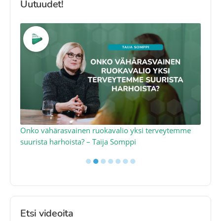
Uutuudet!
a
Onko vähärasvainen ruokavalio yksi terveytemme
Ko
suurista harhoista? – Taija Somppi
tod
●
●
●
●
●
●
●
Etsi videoita