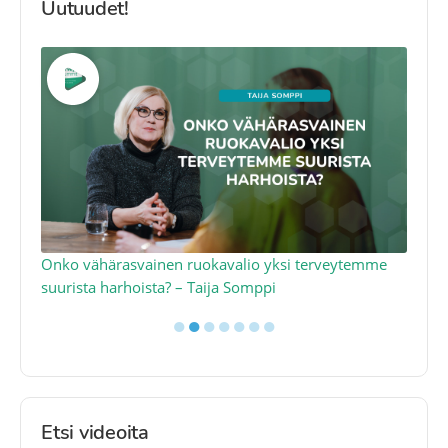
Uutuudet!
a
Onko vähärasvainen ruokavalio yksi terveytemme
Ko
suurista harhoista? – Taija Somppi
tod
●
●
●
●
●
●
●
Etsi videoita