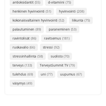
antioksidantit
(55)
d-vitamiini
(75)
henkinen hyvinvointi
(51)
hyvinvointi
(208)
kokonaisvaltainen hyvinvointi
(52)
liikunta
(75)
palautuminen
(89)
paraneminen
(53)
ravintolisät
(86)
ravitsemus
(181)
ruokavalio
(66)
stressi
(92)
stressinhallinta
(58)
suolisto
(70)
terveys
(133)
TerveysSummit TV
(79)
tulehdus
(69)
uni
(77)
uupumus
(67)
väsymys
(49)