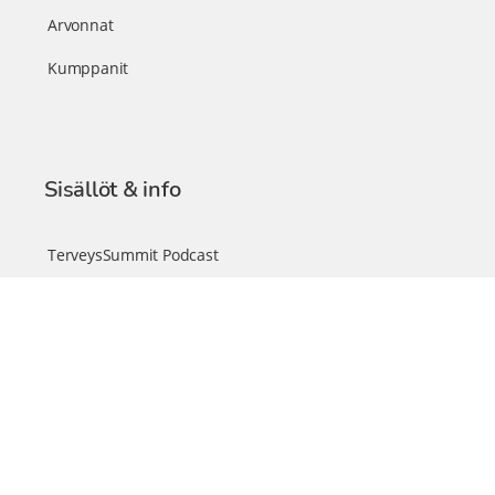
Arvonnat
Kumppanit
Sisällöt & info
TerveysSummit Podcast
Blogi – Artikkelit
Liity VIP-jäseneksi
VIP-videokirjasto
FAQ – Usein kysyttyä
Yhteys & palautteet