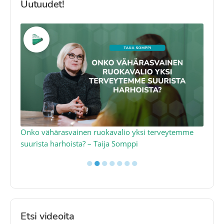
Uutuudet!
a
Onko vähärasvainen ruokavalio yksi terveytemme
Ko
suurista harhoista? – Taija Somppi
tod
●
●
●
●
●
●
●
Etsi videoita