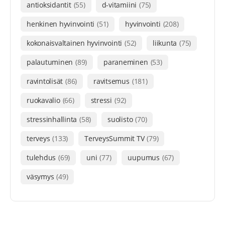
antioksidantit
(55)
d-vitamiini
(75)
henkinen hyvinvointi
(51)
hyvinvointi
(208)
kokonaisvaltainen hyvinvointi
(52)
liikunta
(75)
palautuminen
(89)
paraneminen
(53)
ravintolisät
(86)
ravitsemus
(181)
ruokavalio
(66)
stressi
(92)
stressinhallinta
(58)
suolisto
(70)
terveys
(133)
TerveysSummit TV
(79)
tulehdus
(69)
uni
(77)
uupumus
(67)
väsymys
(49)