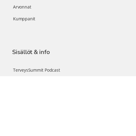
Arvonnat
Kumppanit
Sisällöt & info
TerveysSummit Podcast
Blogi – Artikkelit
Liity VIP-jäseneksi
VIP-videokirjasto
FAQ – Usein kysyttyä
Yhteys & palautteet