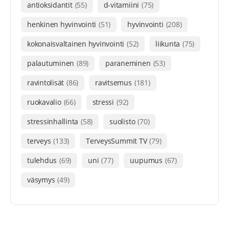
antioksidantit
(55)
d-vitamiini
(75)
henkinen hyvinvointi
(51)
hyvinvointi
(208)
kokonaisvaltainen hyvinvointi
(52)
liikunta
(75)
palautuminen
(89)
paraneminen
(53)
ravintolisät
(86)
ravitsemus
(181)
ruokavalio
(66)
stressi
(92)
stressinhallinta
(58)
suolisto
(70)
terveys
(133)
TerveysSummit TV
(79)
tulehdus
(69)
uni
(77)
uupumus
(67)
väsymys
(49)