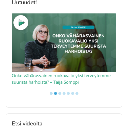
Uutuudet!
a
Onko vähärasvainen ruokavalio yksi terveytemme
Ko
suurista harhoista? – Taija Somppi
tod
●
●
●
●
●
●
●
Etsi videoita