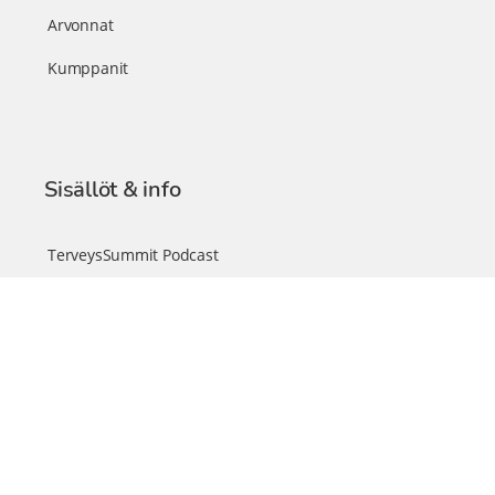
Arvonnat
Kumppanit
Sisällöt & info
TerveysSummit Podcast
Blogi – Artikkelit
Liity VIP-jäseneksi
VIP-videokirjasto
FAQ – Usein kysyttyä
Yhteys & palautteet