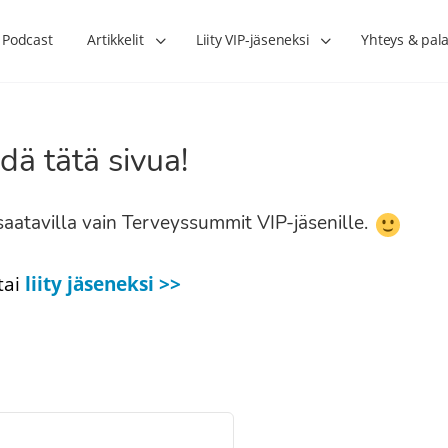
Podcast
Artikkelit
Liity VIP-jäseneksi
Yhteys & pala
dä tätä sivua!
n saatavilla vain Terveyssummit VIP-jäsenille.
tai
liity jäseneksi >>
Lihasharjoittelu on naisen tärkein
Verisuonet priimakun
hormonihoito – Kaisa Jaakkola
tuet verenkiertoa ruu
Hanna Voutilainen