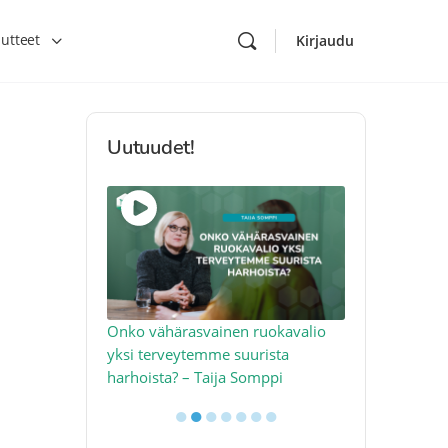
utteet
Kirjaudu
Uutuudet!
toon – näin
Onko vähärasvainen ruokavalio
Kolesteroli 
an voimalla –
yksi terveytemme suurista
sydäntervey
harhoista? – Taija Somppi
tekijää – Jo
●
●
●
●
●
●
●