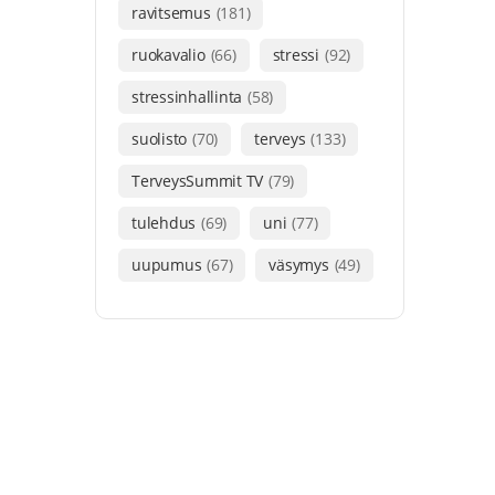
ravitsemus
(181)
ruokavalio
(66)
stressi
(92)
stressinhallinta
(58)
suolisto
(70)
terveys
(133)
TerveysSummit TV
(79)
tulehdus
(69)
uni
(77)
uupumus
(67)
väsymys
(49)