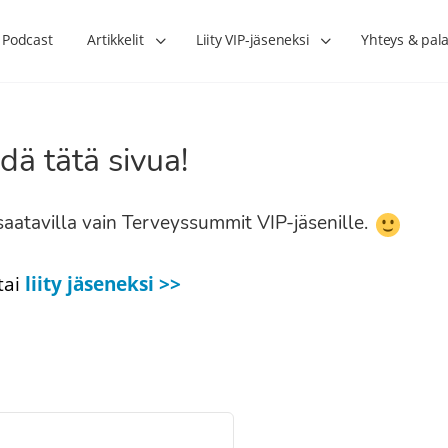
Podcast
Artikkelit
Liity VIP-jäseneksi
Yhteys & pala
dä tätä sivua!
n saatavilla vain Terveyssummit VIP-jäsenille.
tai
liity jäseneksi >>
Lihasharjoittelu on naisen tärkein
Verisuonet priimakun
hormonihoito – Kaisa Jaakkola
tuet verenkiertoa ruu
Hanna Voutilainen