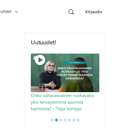
utteet
Kirjaudu
Uutuudet!
toon – näin
Onko vähärasvainen ruokavalio
Kolesteroli 
an voimalla –
yksi terveytemme suurista
sydäntervey
harhoista? – Taija Somppi
tekijää – Jo
●
●
●
●
●
●
●