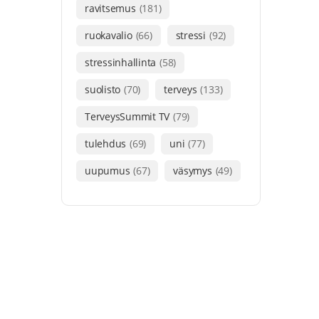
ravitsemus
(181)
ruokavalio
(66)
stressi
(92)
stressinhallinta
(58)
suolisto
(70)
terveys
(133)
TerveysSummit TV
(79)
tulehdus
(69)
uni
(77)
uupumus
(67)
väsymys
(49)