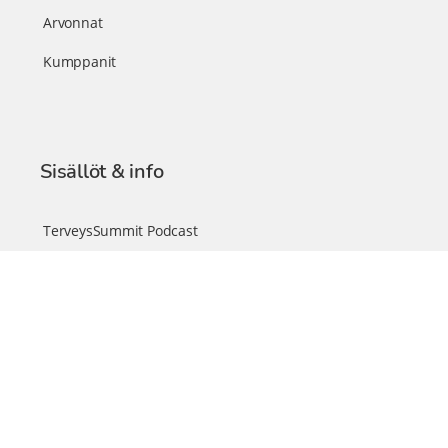
Arvonnat
Kumppanit
Sisällöt & info
TerveysSummit Podcast
Blogi – Artikkelit
Liity VIP-jäseneksi
VIP-videokirjasto
FAQ – Usein kysyttyä
Yhteys & palautteet