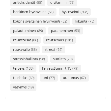
antioksidantit
(55)
d-vitamiini
(75)
henkinen hyvinvointi
(51)
hyvinvointi
(208)
kokonaisvaltainen hyvinvointi
(52)
liikunta
(75)
palautuminen
(89)
paraneminen
(53)
ravintolisät
(86)
ravitsemus
(181)
ruokavalio
(66)
stressi
(92)
stressinhallinta
(58)
suolisto
(70)
terveys
(133)
TerveysSummit TV
(79)
tulehdus
(69)
uni
(77)
uupumus
(67)
väsymys
(49)