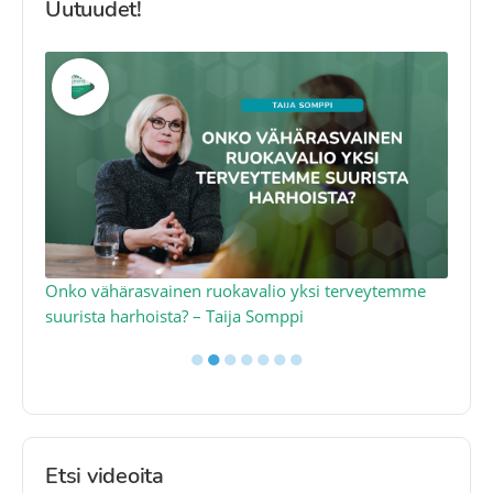
Uutuudet!
a
Onko vähärasvainen ruokavalio yksi terveytemme
Ko
suurista harhoista? – Taija Somppi
tod
●
●
●
●
●
●
●
Etsi videoita