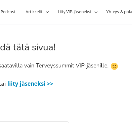
Podcast
Artikkelit
Liity VIP-jäseneksi
Yhteys & pala
dä tätä sivua!
n saatavilla vain Terveyssummit VIP-jäsenille.
tai
liity jäseneksi >>
Lihasharjoittelu on naisen tärkein
Verisuonet priimakun
hormonihoito – Kaisa Jaakkola
tuet verenkiertoa ruu
Hanna Voutilainen