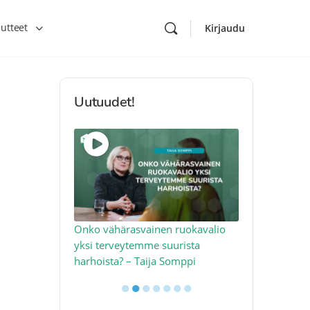
utteet
Kirjaudu
Uutuudet!
toon – näin
Onko vähärasvainen ruokavalio
Kolesteroli 
an voimalla –
yksi terveytemme suurista
sydäntervey
harhoista? – Taija Somppi
tekijää – Jo
●
●
●
●
●
●
●