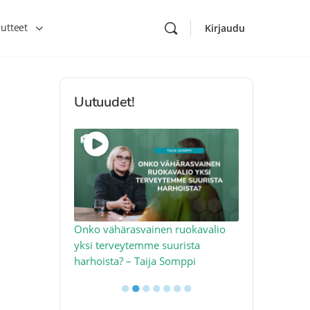
utteet
Kirjaudu
Uutuudet!
toon – näin
Onko vähärasvainen ruokavalio
Kolesteroli 
an voimalla –
yksi terveytemme suurista
sydäntervey
harhoista? – Taija Somppi
tekijää – Jo
●
●
●
●
●
●
●