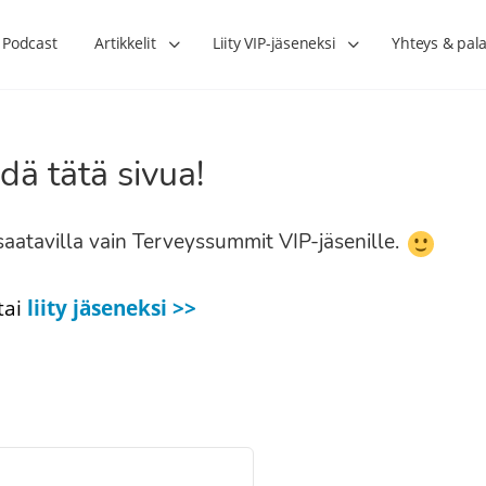
Podcast
Artikkelit
Liity VIP-jäseneksi
Yhteys & pala
dä tätä sivua!
n saatavilla vain Terveyssummit VIP-jäsenille.
tai
liity jäseneksi >>
Lihasharjoittelu on naisen tärkein
Verisuonet priimakun
hormonihoito – Kaisa Jaakkola
tuet verenkiertoa ruu
Hanna Voutilainen