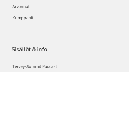
Arvonnat
Kumppanit
Sisällöt & info
TerveysSummit Podcast
Blogi – Artikkelit
Liity VIP-jäseneksi
VIP-videokirjasto
FAQ – Usein kysyttyä
Yhteys & palautteet