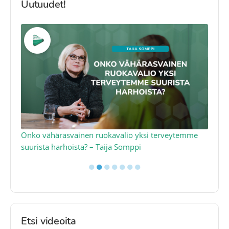
Uutuudet!
a
Onko vähärasvainen ruokavalio yksi terveytemme
Ko
suurista harhoista? – Taija Somppi
tod
●
●
●
●
●
●
●
Etsi videoita