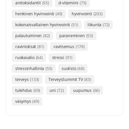
antioksidantit
(55)
d-vitamiini
(75)
henkinen hyvinvointi
(49)
hyvinvointi
(203)
kokonaisvaltainen hyvinvointi
(51)
liikunta
(72)
palautuminen
(82)
paraneminen
(53)
ravintolisät
(81)
ravitsemus
(178)
ruokavalio
(64)
stressi
(91)
stressinhallinta
(55)
suolisto
(68)
terveys
(133)
TerveysSummit TV
(83)
tulehdus
(69)
uni
(72)
uupumus
(66)
väsymys
(49)