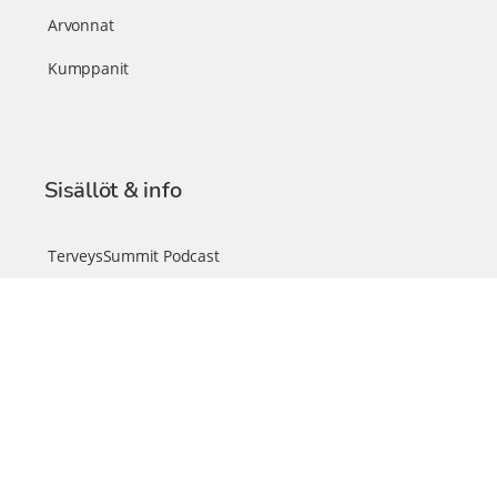
Arvonnat
Kumppanit
Sisällöt & info
TerveysSummit Podcast
Blogi – Artikkelit
Liity VIP-jäseneksi
VIP-videokirjasto
FAQ – Usein kysyttyä
Yhteys & palautteet