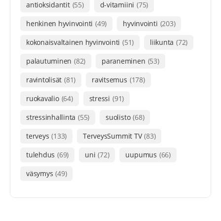
antioksidantit
(55)
d-vitamiini
(75)
henkinen hyvinvointi
(49)
hyvinvointi
(203)
kokonaisvaltainen hyvinvointi
(51)
liikunta
(72)
palautuminen
(82)
paraneminen
(53)
ravintolisät
(81)
ravitsemus
(178)
ruokavalio
(64)
stressi
(91)
stressinhallinta
(55)
suolisto
(68)
terveys
(133)
TerveysSummit TV
(83)
tulehdus
(69)
uni
(72)
uupumus
(66)
väsymys
(49)