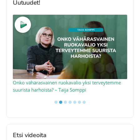
Uutuudet!
a
Onko vähärasvainen ruokavalio yksi terveytemme
Ko
suurista harhoista? – Taija Somppi
tod
●
●
●
●
●
●
●
Etsi videoita