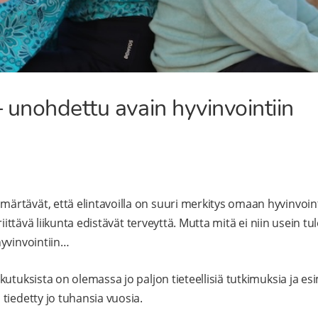
 unohdettu avain hyvinvointiin
tävät, että elintavoilla on suuri merkitys omaan hyvinvointii
riittävä liikunta edistävät terveyttä. Mutta mitä ei niin usein tu
yvinvointiin…
utuksista on olemassa jo paljon tieteellisiä tutkimuksia ja esi
tiedetty jo tuhansia vuosia.