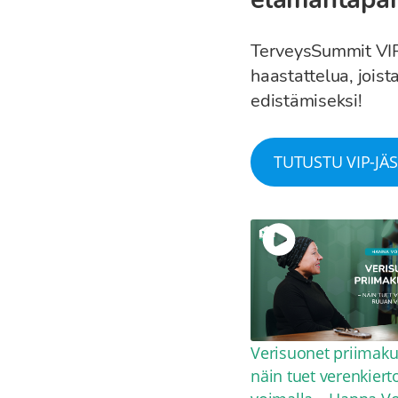
TerveysSummit VIP
haastattelua, joist
edistämiseksi!
TUTUSTU VIP-JÄ
30:32
Havupuu-uutejuoma ja
Verisuonet priimak
saunaprotokolla – näin
näin tuet verenkier