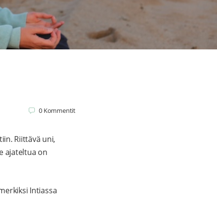
0
Kommentit
n. Riittävä uni,
le ajateltua on
merkiksi Intiassa