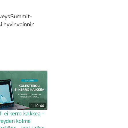
rveysSummit-
si hyvinvoinnin
1:10:44
37:38
i ei kerro kaikkea –
Q10: Mitokondrioiden
veyden kolme
moottoriöljy ja energian