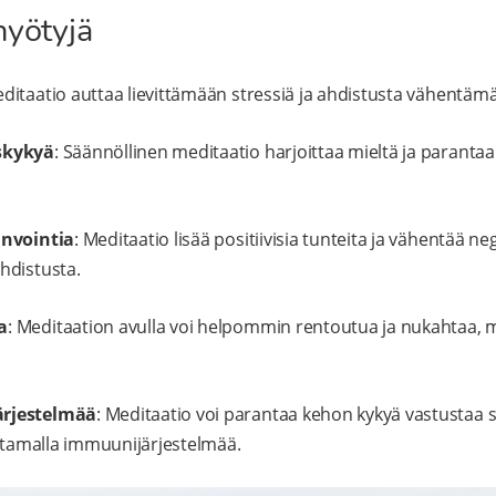
hyötyjä
editaatio auttaa lievittämään stressiä ja ahdistusta vähentämäl
skykyä
: Säännöllinen meditaatio harjoittaa mieltä ja parantaa
invointia
: Meditaatio lisää positiivisia tunteita ja vähentää neg
hdistusta.
a
: Meditaation avulla voi helpommin rentoutua ja nukahtaa,
rjestelmää
: Meditaatio voi parantaa kehon kykyä vastustaa s
istamalla immuunijärjestelmää.