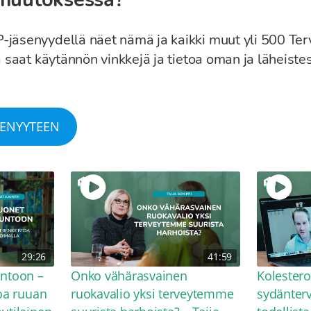
-jäsenyydellä näet nämä ja kaikki muut yli 500 Te
a saat käytännön vinkkejä ja tietoa oman ja läheiste
SENYYTEEN
29:26
41:59
untoon –
Onko vähärasvainen
Kolesterol
toa ruuan
ruokavalio yksi terveytemme
sydänter