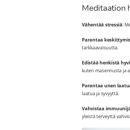
Meditaation 
Vähentää stressiä
: M
Parantaa keskittymi
tarkkaavaisuutta.
Edistää henkistä hyv
kuten masennusta ja a
Parantaa unen laatu
laatua ja syvyyttä.
Vahvistaa immuunijä
yleistä terveyttä vahv