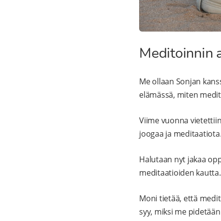
Meditoinnin 
Me ollaan Sonjan kans
elämässä, miten meditaa
Viime vuonna vietettiin
joogaa ja meditaatiota
Halutaan nyt jakaa op
meditaatioiden kautta.
Moni tietää, että medit
syy, miksi me pidetään 