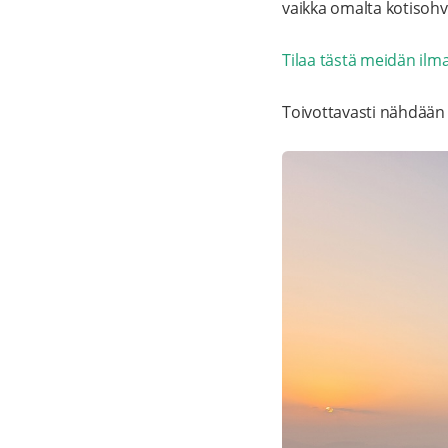
vaikka omalta kotisohv
Tilaa tästä me
idän ilma
Toivottavasti nähdään 