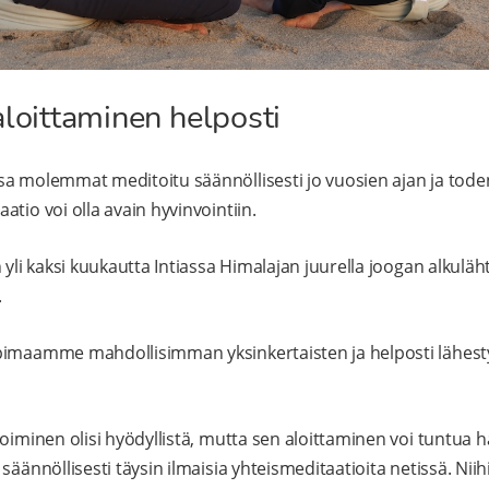
aloittaminen helposti
sa molemmat meditoitu säännöllisesti jo vuosien ajan ja to
tio voi olla avain hyvinvointiin.
 yli kaksi kuukautta Intiassa Himalajan juurella joogan alkuläh
.
pimaamme mahdollisimman yksinkertaisten ja helposti lähest
oiminen olisi hyödyllistä, mutta sen aloittaminen voi tuntua h
säännöllisesti täysin ilmaisia yhteismeditaatioita netissä. Nii