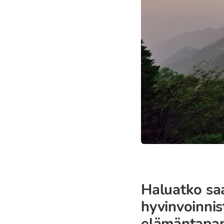
Haluatko saa
hyvinvoinnist
elämäntapa