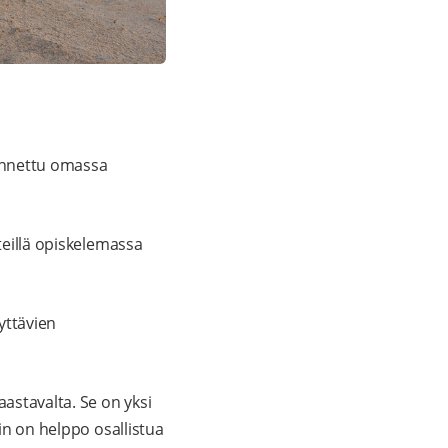
dennettu omassa
teillä opiskelemassa
yttävien
aastavalta. Se on yksi
hin on helppo osallistua