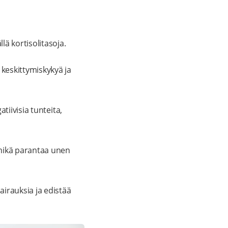
lä kortisolitasoja.
 keskittymiskykyä ja
atiivisia tunteita,
 mikä parantaa unen
airauksia ja edistää