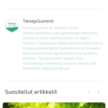
TerveysSummit
TerveysSummit on Suomen suurin 
terveystapahtuma, joka järjestetään kokonaan 
netissä ja siihen osallistuminen on täysin 
ilmaista. Tapahtuma kokoaa kymmenittäin alansa 
huippuasiantuntijoita hyvinvoinnin ja terveyden 
parista puhumaan ajankohtaisista ja tärkeistä 
aiheista. TerveysSummit tapahtuman 
haastatteluja on katsottu vuosien aikana jo yli 
kymmenen miljoonaa kertaa!
Suositellut artikkelit