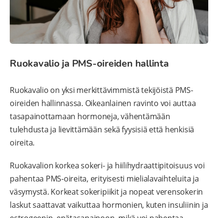
Ruokavalio ja PMS-oireiden hallinta
Ruokavalio on yksi merkittävimmistä tekijöistä PMS-
oireiden hallinnassa. Oikeanlainen ravinto voi auttaa
tasapainottamaan hormoneja, vähentämään
tulehdusta ja lievittämään sekä fyysisiä että henkisiä
oireita.
Ruokavalion korkea sokeri- ja hiilihydraattipitoisuus voi
pahentaa PMS-oireita, erityisesti mielialavaihteluita ja
väsymystä. Korkeat sokeripiikit ja nopeat verensokerin
laskut saattavat vaikuttaa hormonien, kuten insuliinin ja
estrogeenin, epätasapainoon, mikä voi pahentaa