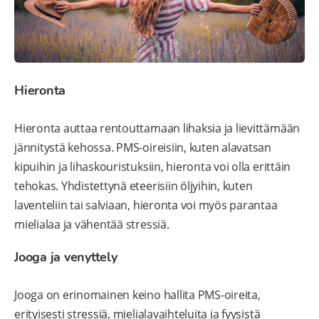
Hieronta
Hieronta auttaa rentouttamaan lihaksia ja lievittämään
jännitystä kehossa. PMS-oireisiin, kuten alavatsan
kipuihin ja lihaskouristuksiin, hieronta voi olla erittäin
tehokas. Yhdistettynä eteerisiin öljyihin, kuten
laventeliin tai salviaan, hieronta voi myös parantaa
mielialaa ja vähentää stressiä.
Jooga ja venyttely
Jooga on erinomainen keino hallita PMS-oireita,
erityisesti stressiä, mielialavaihteluita ja fyysistä