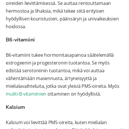
oireiden lievittämisessä. Se auttaa rentouttamaan
hermostoa ja lihaksia, mikä tekee siitä erityisen
hyödyllisen kouristusten, päänsäryn ja univaikeuksien
hoidossa.
B6-vitamiini
B6-vitamiini tukee hormonitasapainoa säätelemällä
estrogeenin ja progesteronin tuotantoa. Se myös
edistää serotoniinin tuotantoa, mikä voi auttaa
vähentämään masennusta, ärtyneisyyttä ja
mielialavaihteluita, jotka ovat yleisiä PMS-oireita. Myös
muliti-B-vitamiinien
ottaminen on hyödyllistä.
Kalsium
Kalsium voi lievittää PMS-oireita, kuten mielialan