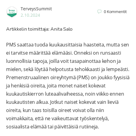
TerveysSummit
0
Kommentit
2.10.2024
Artikkelin toimittaja: Anita Salo
PMS saattaa tuoda kuukausittaisia haasteita, mutta sen
ei tarvitse määrittää elämääsi. Onneksi on runsaasti
luonnollisia tapoja, joilla voit tasapainottaa kehon ja
mielen, sekä löytää helpotusta tehokkaasti ja lempeästi.
Premenstruaalinen oireyhtymä (PMS) on joukko fyysisiä
ja henkisiä oireita, joita monet naiset kokevat
kuukautiskierron luteaalivaiheessa, noin viikko ennen
kuukautisten alkua. Jotkut naiset kokevat vain lieviä
oireita, kun taas toisilla oireet voivat olla niin
voimakkaita, että ne vaikeuttavat työskentelyä,
sosiaalista elämää tai päivittäisiä rutiineja.