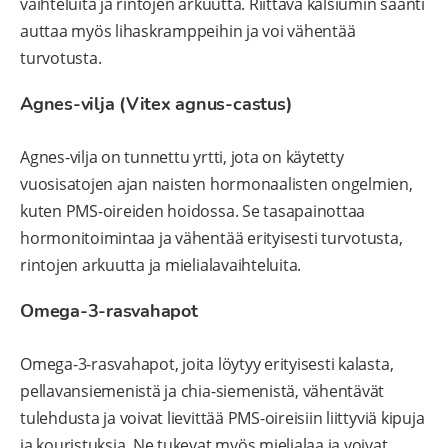
vaihteluita ja rintojen arkuutta. Riittävä kalsiumin saanti
auttaa myös lihaskramppeihin ja voi vähentää
turvotusta.
Agnes-vilja (Vitex agnus-castus)
Agnes-vilja on tunnettu yrtti, jota on käytetty
vuosisatojen ajan naisten hormonaalisten ongelmien,
kuten PMS-oireiden hoidossa. Se tasapainottaa
hormonitoimintaa ja vähentää erityisesti turvotusta,
rintojen arkuutta ja mielialavaihteluita.
Omega-3-rasvahapot
Omega-3-rasvahapot, joita löytyy erityisesti kalasta,
pellavansiemenistä ja chia-siemenistä, vähentävät
tulehdusta ja voivat lievittää PMS-oireisiin liittyviä kipuja
ja kouristuksia. Ne tukevat myös mielialaa ja voivat