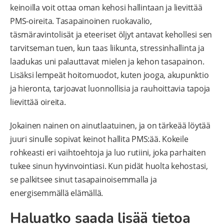
keinoilla voit ottaa oman kehosi hallintaan ja lievittää
PMS-oireita. Tasapainoinen ruokavalio,
täsmäravintolisät ja eteeriset öljyt antavat kehollesi sen
tarvitseman tuen, kun taas liikunta, stressinhallinta ja
laadukas uni palauttavat mielen ja kehon tasapainon.
Lisäksi lempeät hoitomuodot, kuten jooga, akupunktio
ja hieronta, tarjoavat luonnollisia ja rauhoittavia tapoja
lievittää oireita.
Jokainen nainen on ainutlaatuinen, ja on tärkeää löytää
juuri sinulle sopivat keinot hallita PMS:ää. Kokeile
rohkeasti eri vaihtoehtoja ja luo rutiini, joka parhaiten
tukee sinun hyvinvointiasi. Kun pidät huolta kehostasi,
se palkitsee sinut tasapainoisemmalla ja
energisemmällä elämällä.
Haluatko saada lisää tietoa