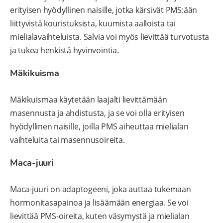
erityisen hyödyllinen naisille, jotka kärsivät PMS:ään
liittyvistä kouristuksista, kuumista aalloista tai
mielialavaihteluista. Salvia voi myös lievittää turvotusta
ja tukea henkistä hyvinvointia.
Mäkikuisma
Mäkikuismaa käytetään laajalti lievittämään
masennusta ja ahdistusta, ja se voi olla erityisen
hyödyllinen naisille, joilla PMS aiheuttaa mielialan
vaihteluita tai masennusoireita.
Maca-juuri
Maca-juuri on adaptogeeni, joka auttaa tukemaan
hormonitasapainoa ja lisäämään energiaa. Se voi
lievittää PMS-oireita, kuten väsymystä ja mielialan