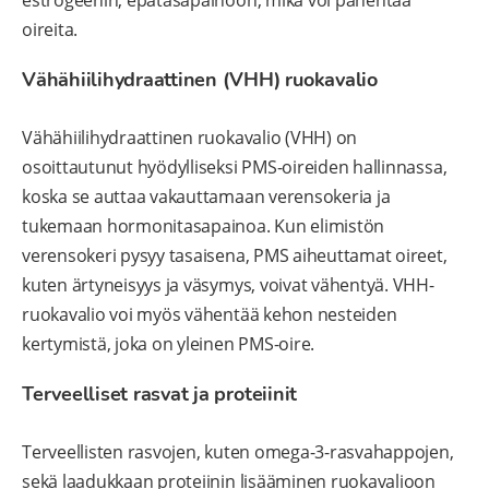
oireita.
Vähähiilihydraattinen (VHH) ruokavalio
Vähähiilihydraattinen ruokavalio (VHH) on
osoittautunut hyödylliseksi PMS-oireiden hallinnassa,
koska se auttaa vakauttamaan verensokeria ja
tukemaan hormonitasapainoa. Kun elimistön
verensokeri pysyy tasaisena, PMS aiheuttamat oireet,
kuten ärtyneisyys ja väsymys, voivat vähentyä. VHH-
ruokavalio voi myös vähentää kehon nesteiden
kertymistä, joka on yleinen PMS-oire.
Terveelliset rasvat ja proteiinit
Terveellisten rasvojen, kuten omega-3-rasvahappojen,
sekä laadukkaan proteiinin lisääminen ruokavalioon