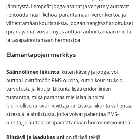
jännitystä. Lempeät jooga-asanat ja venyttely auttavat
rentouttamaan kehoa, parantamaan verenkiertoa ja
vähentämään kouristuksia. Joogan hengitysharjoitukset
(pranayama) voivat myös auttaa rauhoittamaan mieltä
ja tasapainottamaan hermostoa.
Elämäntapojen merkitys
Säännöllinen liikunta
, kuten kävely ja jooga, voi
auttaa lievittämään PMS-oireita, kuten kouristuksia,
turvotusta ja kipuja. Liikunta lisää endorfiinien
tuotantoa, mikä parantaa mielialaa ja toimii
luonnollisena kivunlievittäjänä. Lisäksi liikunta vähentää
stressiä ja ahdistusta, jotka voivat pahentaa PMS-
oireita, ja auttaa tasapainottamaan hormonitoimintaa.
Riittävä ja laadukas uni
on tärkeä tekijä