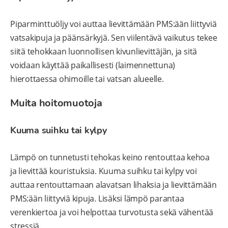
Piparminttuöljy voi auttaa lievittämään PMS:ään liittyviä
vatsakipuja ja päänsärkyjä. Sen viilentävä vaikutus tekee
siitä tehokkaan luonnollisen kivunlievittäjän, ja sitä
voidaan käyttää paikallisesti (laimennettuna)
hierottaessa ohimoille tai vatsan alueelle.
Muita hoitomuotoja
Kuuma suihku tai kylpy
Lämpö on tunnetusti tehokas keino rentouttaa kehoa
ja lievittää kouristuksia. Kuuma suihku tai kylpy voi
auttaa rentouttamaan alavatsan lihaksia ja lievittämään
PMS:ään liittyviä kipuja. Lisäksi lämpö parantaa
verenkiertoa ja voi helpottaa turvotusta sekä vähentää
stressiä.