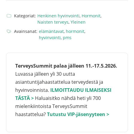
Kategoriat:
Henkinen hyvinvointi
,
Hormonit
,
Naisten terveys
,
Yleinen
Avainsanat:
elämäntavat
,
hormonit
,
hyvinvointi
,
pms
TerveysSummit palaa jälleen 11.-17.5.2026.
Luvassa jälleen yli 30 uutta
asiantuntijahaastattelua terveydestä ja
hyvinvoinnista.
ILMOITTAUDU ILMAISEKSI
TÄSTÄ >
Haluaisitko nähdä heti yli 700
mielenkiintoista TerveysSummit
haastattelua?
Tutustu VIP-jäsenyyteen >