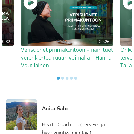
30:32
29:26
Verisuonet priimakuntoon – näin tuet
Onko 
verenkiertoa ruuan voimalla – Hanna
terve
Voutilainen
Taija
●
●
●
●
●
Anita Salo
Health Coach Int. (Terveys- ja
hyvinvointivalmentaja)