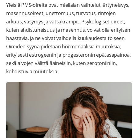
Yleisiä PMS-oireita ovat mielialan vaihtelut, ärtyneisyys,
masennusoireet, unettomuus, turvotus, rintojen
arkuus, väsymys ja vatsakrampit. Psykologiset oireet,
kuten ahdistuneisuus ja masennus, voivat olla erityisen
haastavia, ja ne voivat vaihdella kuukaudesta toiseen.
Oireiden syynä pidetään hormonaalisia muutoksia,
erityisesti estrogeenin ja progesteronin epätasapainoa,
sekä aivojen välittäjäaineisiin, kuten serotoniiniin,
kohdistuvia muutoksia.