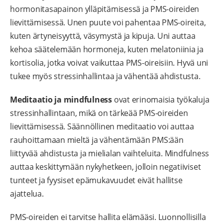
hormonitasapainon ylläpitämisessä ja PMS-oireiden
lievittämisessä. Unen puute voi pahentaa PMS-oireita,
kuten ärtyneisyyttä, väsymystä ja kipuja.
Uni auttaa
kehoa säätelemään hormoneja, kuten melatoniinia ja
kortisolia, jotka voivat vaikuttaa PMS-oireisiin. Hyvä uni
tukee myös stressinhallintaa ja vähentää ahdistusta.
Meditaatio ja mindfulness
ovat erinomaisia työkaluja
stressinhallintaan, mikä on tärkeää PMS-oireiden
lievittämisessä. Säännöllinen meditaatio voi auttaa
rauhoittamaan mieltä ja vähentämään PMS:ään
liittyvää ahdistusta ja mielialan vaihteluita. Mindfulness
auttaa keskittymään nykyhetkeen, jolloin negatiiviset
tunteet ja fyysiset epämukavuudet eivät hallitse
ajattelua.
PMS-oireiden ei tarvitse hallita elämääsi. Luonnollisilla