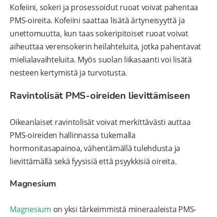
Kofeiini, sokeri ja prosessoidut ruoat voivat pahentaa
PMS-oireita. Kofeiini saattaa lisätä ärtyneisyyttä ja
unettomuutta, kun taas sokeripitoiset ruoat voivat
aiheuttaa verensokerin heilahteluita, jotka pahentavat
mielialavaihteluita. Myös suolan liikasaanti voi lisätä
nesteen kertymistä ja turvotusta.
Ravintolisät PMS-oireiden lievittämiseen
Oikeanlaiset ravintolisät voivat merkittävästi auttaa
PMS-oireiden hallinnassa tukemalla
hormonitasapainoa, vähentämällä tulehdusta ja
lievittämällä sekä fyysisiä että psyykkisiä oireita.
Magnesium
Magnesium
on yksi tärkeimmistä mineraaleista PMS-