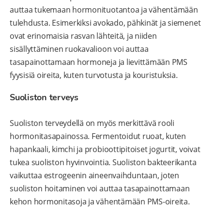
auttaa tukemaan hormonituotantoa ja vähentämään
tulehdusta. Esimerkiksi avokado, pähkinät ja siemenet
ovat erinomaisia rasvan lähteitä, ja niiden
sisällyttäminen ruokavalioon voi auttaa
tasapainottamaan hormoneja ja lievittämään PMS
fyysisiä oireita, kuten turvotusta ja kouristuksia.
Suoliston terveys
Suoliston terveydellä on myös merkittävä rooli
hormonitasapainossa. Fermentoidut ruoat, kuten
hapankaali, kimchi ja probioottipitoiset jogurtit, voivat
tukea suoliston hyvinvointia. Suoliston bakteerikanta
vaikuttaa estrogeenin aineenvaihduntaan, joten
suoliston hoitaminen voi auttaa tasapainottamaan
kehon hormonitasoja ja vähentämään PMS-oireita.