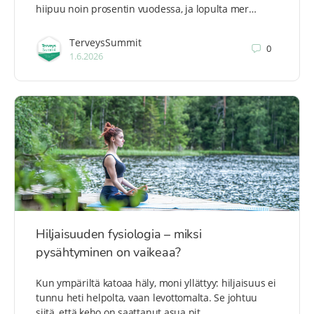
hiipuu noin prosentin vuodessa, ja lopulta mer…
TerveysSummit
0
1.6.2026
Hiljaisuuden fysiologia – miksi
pysähtyminen on vaikeaa?
Kun ympäriltä katoaa häly, moni yllättyy: hiljaisuus ei
tunnu heti helpolta, vaan levottomalta. Se johtuu
siitä, että keho on saattanut asua pit…