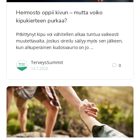
Hermosto oppii kivun – mutta voiko
kipukierteen purkaa?
Pitkittynyt kipu voi vähitellen alkaa tuntua vaikeasti
muutettavalta. Joskus oireilu säilyy myös sen jälkeen,
kun alkuperäinen kudosvaurio on jo …
TerveysSummit
0
14.7.2026