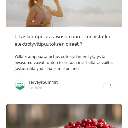
Lihaskrampeista aivosumuun – tunnistatko
elektrolyyttipuutoksen oireet ?
Yöllä kramppaava pohje, outo sydämen tykytys tai
aivosumu voivat tuntua toisistaan irrallisilta vaivoilta.
Joskus niitä yhdistää elimistön nest…
TerveysSummit
0
2.8.2026