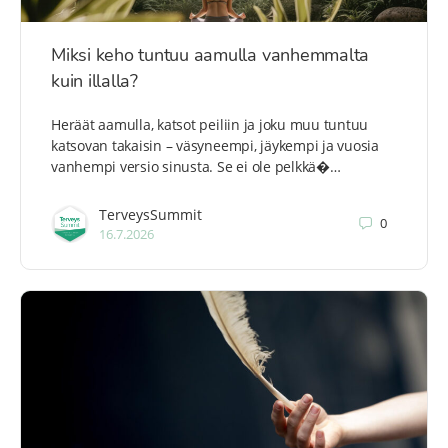
Miksi keho tuntuu aamulla vanhemmalta
kuin illalla?
Heräät aamulla, katsot peiliin ja joku muu tuntuu
katsovan takaisin – väsyneempi, jäykempi ja vuosia
vanhempi versio sinusta. Se ei ole pelkkä�…
TerveysSummit
0
16.7.2026