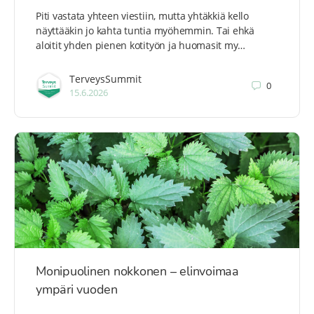
Piti vastata yhteen viestiin, mutta yhtäkkiä kello
näyttääkin jo kahta tuntia myöhemmin. Tai ehkä
aloitit yhden pienen kotityön ja huomasit my…
TerveysSummit
0
15.6.2026
Monipuolinen nokkonen – elinvoimaa
ympäri vuoden