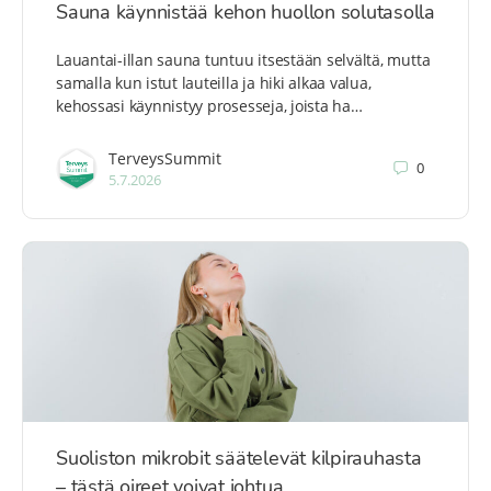
Sauna käynnistää kehon huollon solutasolla
Lauantai-illan sauna tuntuu itsestään selvältä, mutta
samalla kun istut lauteilla ja hiki alkaa valua,
kehossasi käynnistyy prosesseja, joista ha…
TerveysSummit
0
5.7.2026
Suoliston mikrobit säätelevät kilpirauhasta
– tästä oireet voivat johtua