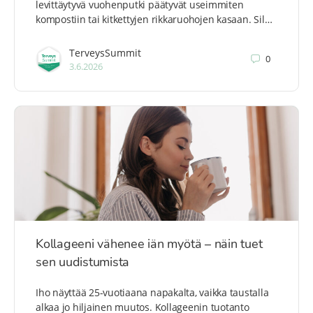
levittäytyvä vuohenputki päätyvät useimmiten
kompostiin tai kitkettyjen rikkaruohojen kasaan. Sil…
TerveysSummit
0
3.6.2026
Kollageeni vähenee iän myötä – näin tuet
sen uudistumista
Iho näyttää 25-vuotiaana napakalta, vaikka taustalla
alkaa jo hiljainen muutos. Kollageenin tuotanto