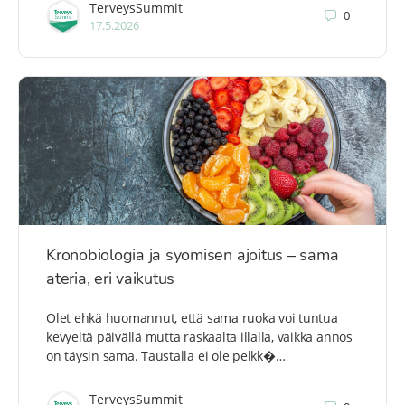
TerveysSummit
0
17.5.2026
Kronobiologia ja syömisen ajoitus – sama
ateria, eri vaikutus
Olet ehkä huomannut, että sama ruoka voi tuntua
kevyeltä päivällä mutta raskaalta illalla, vaikka annos
on täysin sama. Taustalla ei ole pelkk�…
TerveysSummit