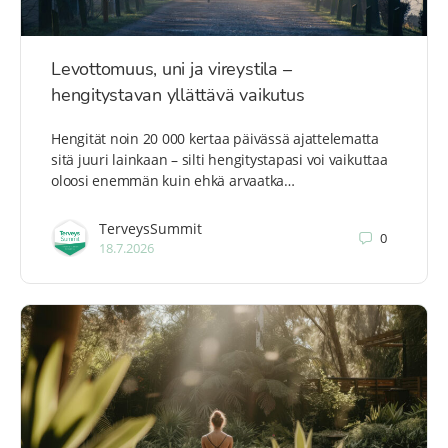
Levottomuus, uni ja vireystila –
hengitystavan yllättävä vaikutus
Hengität noin 20 000 kertaa päivässä ajattelematta
sitä juuri lainkaan – silti hengitystapasi voi vaikuttaa
oloosi enemmän kuin ehkä arvaatka…
TerveysSummit
0
18.7.2026