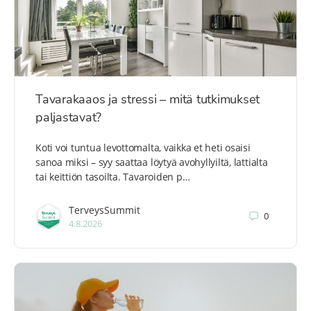
Tavarakaaos ja stressi – mitä tutkimukset
paljastavat?
Koti voi tuntua levottomalta, vaikka et heti osaisi
sanoa miksi – syy saattaa löytyä avohyllyiltä, lattialta
tai keittiön tasoilta. Tavaroiden p…
TerveysSummit
0
4.8.2026