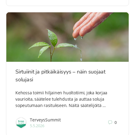
Sirtuiinit ja pitkäikäisyys – näin suojaat
solujasi
Kehossa toimii hiljainen huoltotiimi, joka korjaa
vaurioita, säätelee tulehdusta ja auttaa soluja
sopeutumaan rasitukseen. Näitä säätelijöitä …
TerveysSummit
0
5.5.2026