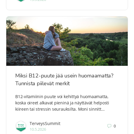
Miksi B12-puute jää usein huomaamatta?
Tunnista piilevät merkit
B12-vitamiinin puute voi kehittyä huomaamatta,
koska oireet alkavat pieninä ja näyttävät helposti
kiireen tai stressin seurauksilta. Moni sinnitt…
TerveysSummit
0
10.5.2026