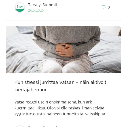
TerveysSummit
0
26.5.2026
Kun stressi jumittaa vatsan – näin aktivoit
kiertäjähermon
Vatsa reagoi usein ensimmäisenä, kun arki
kuormittaa liikaa. Olo voi olla raskas ilman selvää
syytä: turvotusta, paineen tunnetta tai vatsakipua.…