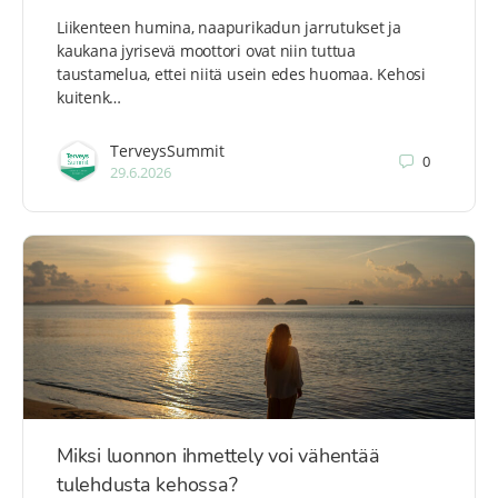
Liikenteen humina, naapurikadun jarrutukset ja
kaukana jyrisevä moottori ovat niin tuttua
taustamelua, ettei niitä usein edes huomaa. Kehosi
kuitenk…
TerveysSummit
0
29.6.2026
Miksi luonnon ihmettely voi vähentää
tulehdusta kehossa?