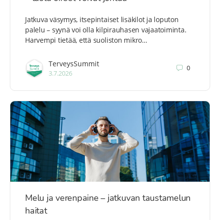
Jatkuva väsymys, itsepintaiset lisäkilot ja loputon
palelu – syynä voi olla kilpirauhasen vajaatoiminta.
Harvempi tietää, että suoliston mikro…
TerveysSummit
0
3.7.2026
Melu ja verenpaine – jatkuvan taustamelun
haitat