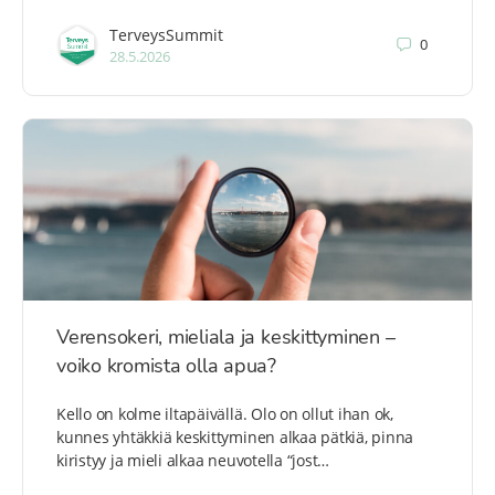
TerveysSummit
0
28.5.2026
Verensokeri, mieliala ja keskittyminen –
voiko kromista olla apua?
Kello on kolme iltapäivällä. Olo on ollut ihan ok,
kunnes yhtäkkiä keskittyminen alkaa pätkiä, pinna
kiristyy ja mieli alkaa neuvotella “jost…