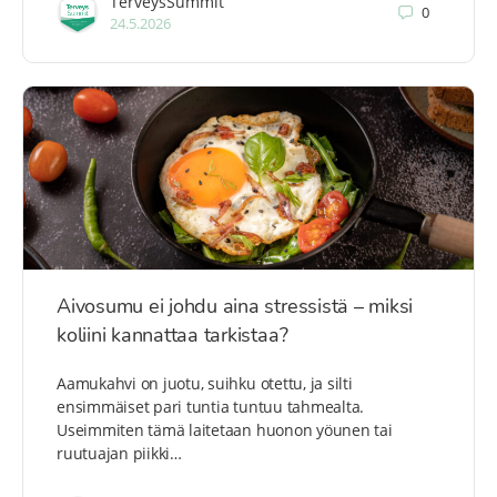
TerveysSummit
0
24.5.2026
Aivosumu ei johdu aina stressistä – miksi
koliini kannattaa tarkistaa?
Aamukahvi on juotu, suihku otettu, ja silti
ensimmäiset pari tuntia tuntuu tahmealta.
Useimmiten tämä laitetaan huonon yöunen tai
ruutuajan piikki…