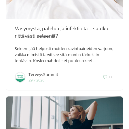
Väsymystä, palelua ja infektioita – saatko
riittävästi seleeniä?
Seleeni jää helposti muiden ravintoaineiden varjoon,
vaikka elimistö tarvitsee sitä moniin tärkeisiin
tehtäviin. Koska mahdolliset puutosoireet …
TerveysSummit
0
29.7.2026