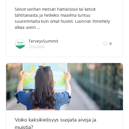
Seisot vanhan metsän hämärässä tai katsot
tähtitaivasta, ja hetkeksi maailma tuntuu
suuremmalta kuin omat huolet. Luonnon ihmettely
alkaa usein …
TerveysSummit
0
23.6.2026
Voiko kaksikielisyys suojata aivoja ja
muistia?