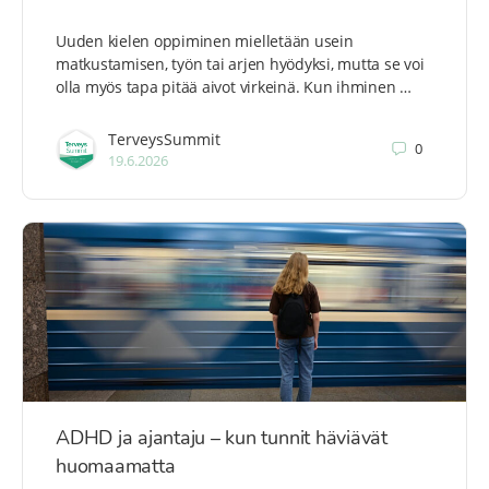
Uuden kielen oppiminen mielletään usein
matkustamisen, työn tai arjen hyödyksi, mutta se voi
olla myös tapa pitää aivot virkeinä. Kun ihminen …
TerveysSummit
0
19.6.2026
ADHD ja ajantaju – kun tunnit häviävät
huomaamatta