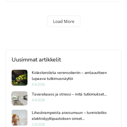
Load More
Uusimmat artikkelit
Kolesterolista verensokeriin – amlauutteen
lupaava tutkimusnäyttö
6.8.2026
Tavarakaaos ja stressi – mitä tutkimukset…
4.8.2026
Lihaskrampeista aivosumuun – tunnistatko
elektrolyyttipuutoksen oireet…
2.8.2026