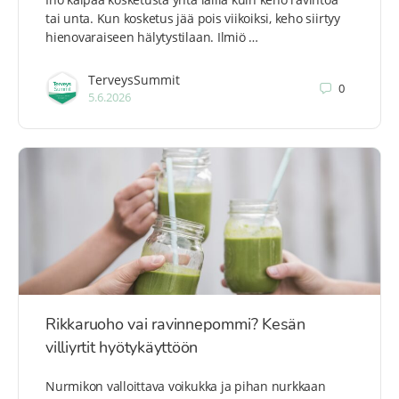
tai unta. Kun kosketus jää pois viikoiksi, keho siirtyy
hienovaraiseen hälytystilaan. Ilmiö …
TerveysSummit
0
5.6.2026
Rikkaruoho vai ravinnepommi? Kesän
villiyrtit hyötykäyttöön
Nurmikon valloittava voikukka ja pihan nurkkaan