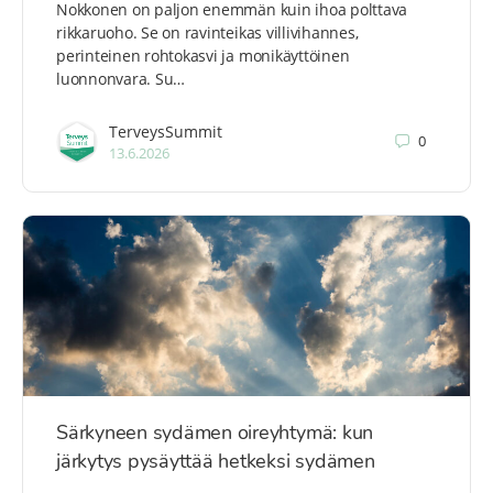
Nokkonen on paljon enemmän kuin ihoa polttava
rikkaruoho. Se on ravinteikas villivihannes,
perinteinen rohtokasvi ja monikäyttöinen
luonnonvara. Su…
TerveysSummit
0
13.6.2026
Särkyneen sydämen oireyhtymä: kun
järkytys pysäyttää hetkeksi sydämen