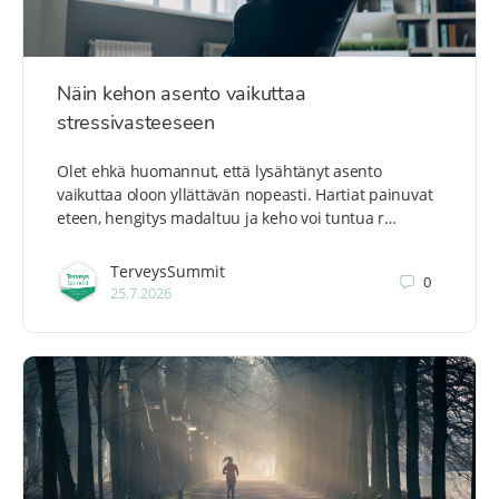
Näin kehon asento vaikuttaa
stressivasteeseen
Olet ehkä huomannut, että lysähtänyt asento
vaikuttaa oloon yllättävän nopeasti. Hartiat painuvat
eteen, hengitys madaltuu ja keho voi tuntua r…
TerveysSummit
0
25.7.2026