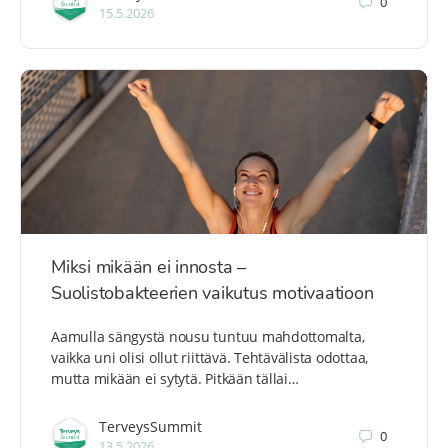
0
15.5.2026
Miksi mikään ei innosta –
Suolistobakteerien vaikutus motivaatioon
Aamulla sängystä nousu tuntuu mahdottomalta,
vaikka uni olisi ollut riittävä. Tehtävälista odottaa,
mutta mikään ei sytytä. Pitkään tällai…
TerveysSummit
0
13.5.2026