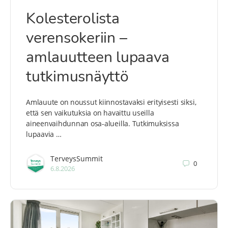
Kolesterolista
verensokeriin –
amlauutteen lupaava
tutkimusnäyttö
Amlauute on noussut kiinnostavaksi erityisesti siksi,
että sen vaikutuksia on havaittu useilla
aineenvaihdunnan osa-alueilla. Tutkimuksissa
lupaavia …
TerveysSummit
0
6.8.2026