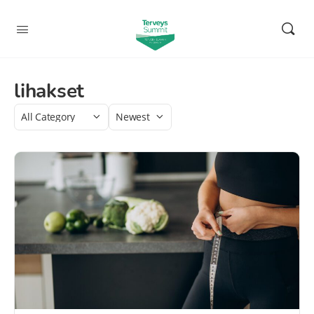
lihakset
Category
Sort
by