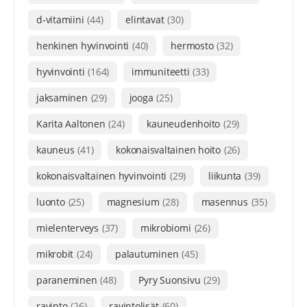
d-vitamiini
(44)
elintavat
(30)
henkinen hyvinvointi
(40)
hermosto
(32)
hyvinvointi
(164)
immuniteetti
(33)
jaksaminen
(29)
jooga
(25)
Karita Aaltonen
(24)
kauneudenhoito
(29)
kauneus
(41)
kokonaisvaltainen hoito
(26)
kokonaisvaltainen hyvinvointi
(29)
liikunta
(39)
luonto
(25)
magnesium
(28)
masennus
(35)
mielenterveys
(37)
mikrobiomi
(26)
mikrobit
(24)
palautuminen
(45)
paraneminen
(48)
Pyry Suonsivu
(29)
ravinto
(26)
ravintolisät
(60)