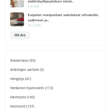
elektrolyyttipuutoksen oireet…
2.8.2026
Karpalon monipuoliset vaikutukset virtsateihin,
sydämeen ja…
30.7.2026
SEE ALL
Aivoterveys
(93)
Arkistojen aarteet
(3)
Hengitys
(41)
Henkinen hyvinvointi
(113)
Hermosto
(145)
Hormonit
(137)