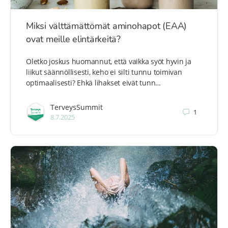
Miksi välttämättömät aminohapot (EAA)
ovat meille elintärkeitä?
Oletko joskus huomannut, että vaikka syöt hyvin ja
liikut säännöllisesti, keho ei silti tunnu toimivan
optimaalisesti? Ehkä lihakset eivät tunn…
TerveysSummit
1
8.7.2025