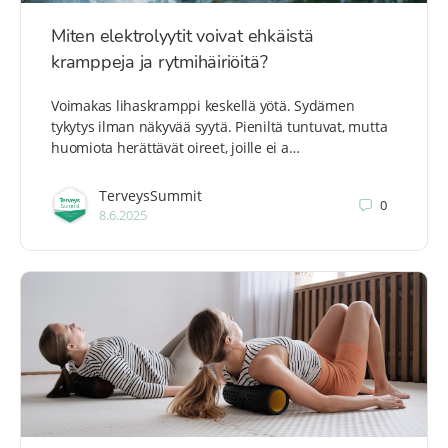
Miten elektrolyytit voivat ehkäistä
kramppeja ja rytmihäiriöitä?
Voimakas lihaskramppi keskellä yötä. Sydämen
tykytys ilman näkyvää syytä. Pieniltä tuntuvat, mutta
huomiota herättävät oireet, joille ei a…
TerveysSummit
0
8.6.2025