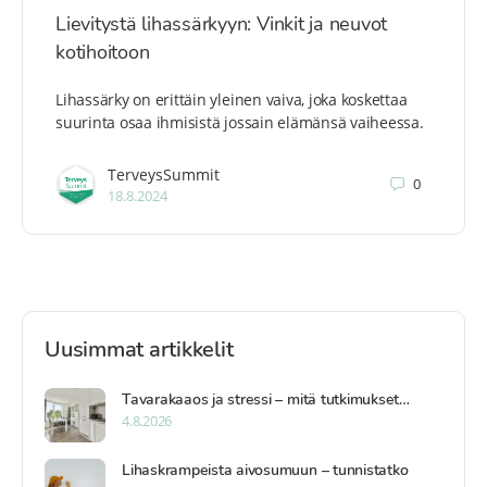
Lievitystä lihassärkyyn: Vinkit ja neuvot
kotihoitoon
Lihassärky on erittäin yleinen vaiva, joka koskettaa
suurinta osaa ihmisistä jossain elämänsä vaiheessa.
TerveysSummit
0
18.8.2024
Uusimmat artikkelit
Tavarakaaos ja stressi – mitä tutkimukset…
4.8.2026
Lihaskrampeista aivosumuun – tunnistatko