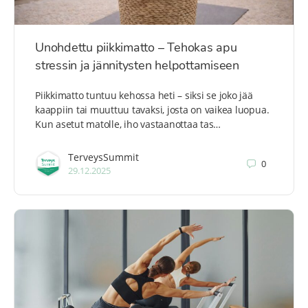
Unohdettu piikkimatto – Tehokas apu
stressin ja jännitysten helpottamiseen
Piikkimatto tuntuu kehossa heti – siksi se joko jää
kaappiin tai muuttuu tavaksi, josta on vaikea luopua.
Kun asetut matolle, iho vastaanottaa tas…
TerveysSummit
0
29.12.2025