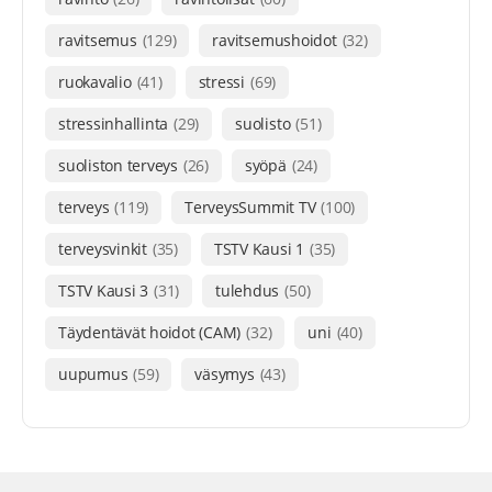
ravitsemus
(129)
ravitsemushoidot
(32)
ruokavalio
(41)
stressi
(69)
stressinhallinta
(29)
suolisto
(51)
suoliston terveys
(26)
syöpä
(24)
terveys
(119)
TerveysSummit TV
(100)
terveysvinkit
(35)
TSTV Kausi 1
(35)
TSTV Kausi 3
(31)
tulehdus
(50)
Täydentävät hoidot (CAM)
(32)
uni
(40)
uupumus
(59)
väsymys
(43)