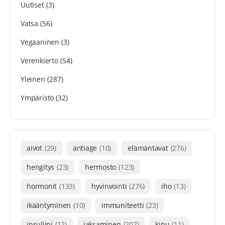
Uutiset
(3)
Vatsa
(56)
Vegaaninen
(3)
Verenkierto
(54)
Yleinen
(287)
Ympäristö
(32)
aivot
(29)
antiage
(10)
elämäntavat
(276)
hengitys
(23)
hermosto
(123)
hormonit
(133)
hyvinvointi
(276)
iho
(13)
ikääntyminen
(10)
immuniteetti
(23)
insuliini
(12)
jaksaminen
(207)
kipu
(11)