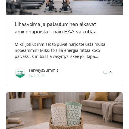
Lihasvoima ja palautuminen alkavat
aminohapoista – näin EAA vaikuttaa
Miksi jotkut ihmiset toipuvat harjoittelusta muita
nopeammin? Miksi toisilla energia riittää koko
päiväksi, kun toisilla väsymys iskee jo iltapä…
TerveysSummit
0
14.1.2026