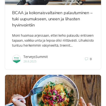
BCAA ja kokonaisvaltainen palautuminen –
tuki uupumukseen, uneen ja lihasten
hyvinvointiin
Moni huomaa arjessaan, ettei keho palaudu entiseen
tapaan, vaikka unta ja lepoa olisi riittävästi. Lihaksisto
tuntuu herkemmin väsyneeltä, treenit…
TerveysSummit
0
28.8.2025