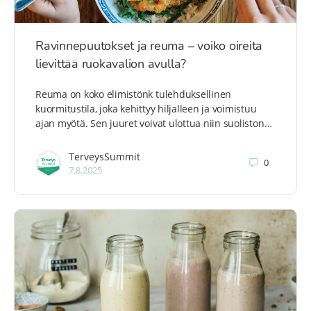
Ravinnepuutokset ja reuma – voiko oireita
lievittää ruokavalion avulla?
Reuma on koko elimistönk tulehduksellinen
kuormitustila, joka kehittyy hiljalleen ja voimistuu
ajan myötä. Sen juuret voivat ulottua niin suoliston…
TerveysSummit
0
7.8.2025