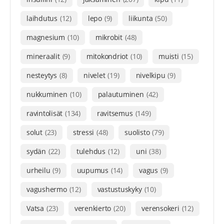
laihdutus
(12)
lepo
(9)
liikunta
(50)
magnesium
(10)
mikrobit
(48)
mineraalit
(9)
mitokondriot
(10)
muisti
(15)
nesteytys
(8)
nivelet
(19)
nivelkipu
(9)
nukkuminen
(10)
palautuminen
(42)
ravintolisät
(134)
ravitsemus
(149)
solut
(23)
stressi
(48)
suolisto
(79)
sydän
(22)
tulehdus
(12)
uni
(38)
urheilu
(9)
uupumus
(14)
vagus
(9)
vagushermo
(12)
vastustuskyky
(10)
Vatsa
(23)
verenkierto
(20)
verensokeri
(12)