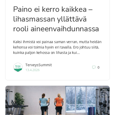
Paino ei kerro kaikkea –
lihasmassan yllättävä
rooli aineenvaihdunnassa
Kaksi ihmistä voi painaa saman verran, mutta heidän
kehonsa voi toimia hyvin eri tavalla. Ero johtuu siitä,
kuinka paljon kehossa on lihasta ja kui…
TerveysSummit
0
13.4.2026