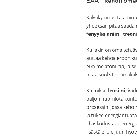
EAA – kehon omat
Kaksikymmentä aminoha
yhdeksän pitää saada
fenyylialaniini
,
treoni
Kullakin on oma tehtä
auttaa kehoa eroon ku
eikä melatoniinia, ja se
pitää suoliston limaka
Kolmikko
leusiini
,
isol
paljon huomiota kuntoi
prosessin, jossa keho 
ja tukee energiantuot
lihaskudostaan energia
lisästä ei ole juuri hyöt