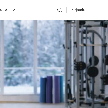
utteet
Kirjaudu