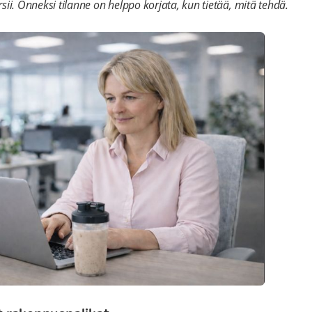
sii. Onneksi tilanne on helppo korjata, kun tietää, mitä tehdä.