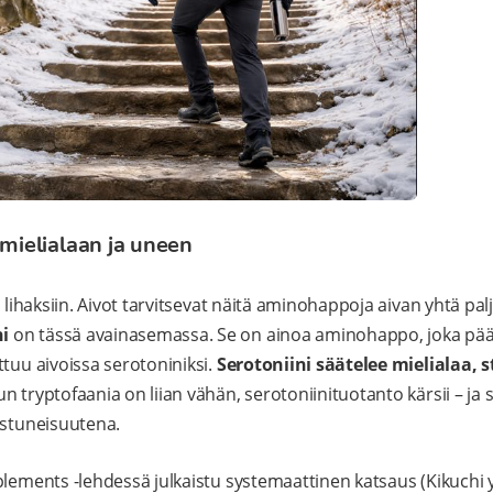
 mielialaan ja uneen
n lihaksiin. Aivot tarvitsevat näitä aminohappoja aivan yhtä pal
i
on tässä avainasemassa. Se on ainoa aminohappo, joka pääs
ttuu aivoissa serotoniniksi.
Serotoniini säätelee mielialaa, s
n tryptofaania on liian vähän, serotoniinituotanto kärsii – j
istuneisuutena.
lements -lehdessä julkaistu systemaattinen katsaus (Kikuchi ym