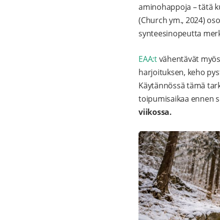
aminohappoja – tätä ku
(Church ym., 2024) osoi
synteesinopeutta merk
EAA:t
vähentävät myös l
harjoituksen, keho py
Käytännössä tämä tar
toipumisaikaa ennen s
viikossa.