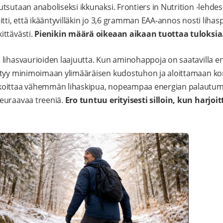
tsutaan anaboliseksi ikkunaksi. Frontiers in Nutrition -lehdes
tti, että ikääntyvilläkin jo 3,6 gramman EAA-annos nosti lihasp
ittävästi.
Pienikin määrä oikeaan aikaan tuottaa tuloksia
ihasvaurioiden laajuutta. Kun aminohappoja on saatavilla en
styy minimoimaan ylimääräisen kudostuhon ja aloittamaan 
koittaa vähemmän lihaskipua, nopeampaa energian palautum
euraavaa treeniä.
Ero tuntuu erityisesti silloin, kun harjoit