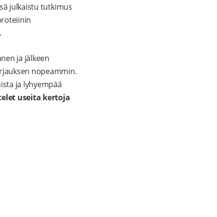
sä julkaistu tutkimus
roteiinin
.
nen ja jälkeen
korjauksen nopeammin.
ista ja lyhyempää
telet useita kertoja