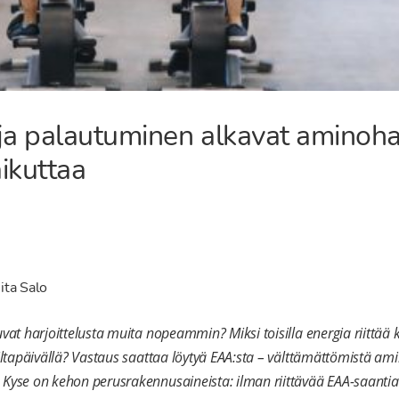
ja palautuminen alkavat aminoha
ikuttaa
ita Salo
uvat harjoittelusta muita nopeammin? Miksi toisilla energia riittää 
 iltapäivällä? Vastaus saattaa löytyä EAA:sta – välttämättömistä ami
. Kyse on kehon perusrakennusaineista: ilman riittävää EAA-saanti