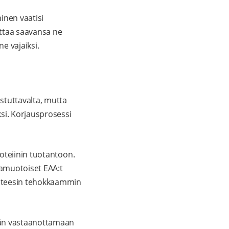
minen vaatisi
ottaa saavansa ne
e vajaiksi.
stuttavalta, mutta
si. Korjausprosessi
oteiinin tuotantoon.
aamuotoiset EAA:t
ynteesin tehokkaammin
ään vastaanottamaan