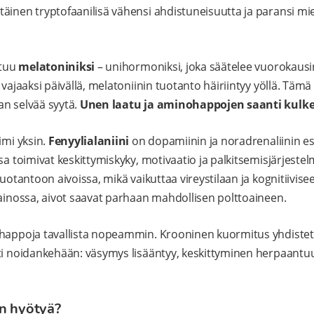
äinen tryptofaanilisä vähensi ahdistuneisuutta ja paransi miel
ttuu
melatoniniksi
– unihormoniksi, joka säätelee vuorokausir
vajaaksi päivällä, melatoniinin tuotanto häiriintyy yöllä. Tämä s
an selvää syytä.
Unen laatu ja aminohappojen saanti kulke
imi yksin.
Fenyylialaniini
on dopamiinin ja noradrenaliinin es
sa toimivat keskittymiskyky, motivaatio ja palkitsemisjärjeste
tuotantoon aivoissa, mikä vaikuttaa vireystilaan ja kognitiivis
painossa, aivot saavat parhaan mahdollisen polttoaineen.
ohappoja tavallista nopeammin. Krooninen kuormitus yhdistet
sti noidankehään: väsymys lisääntyy, keskittyminen herpaantu
n hyötyä?