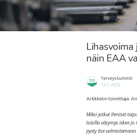
Lihasvoima 
näin EAA va
TerveysSummit
14.1.2026
Artikkelin toimittaja: An
Miksi jotkut ihmiset toip
toisilla väsymys iskee jo
pysty itse valmistamaan