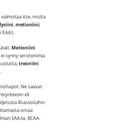
valmistaa itse, mutta
lysiini
,
metioniini
,
 EAA:t.
tävät.
Metioniini
 ei synny serotoniinia
ustusta,
treoniini
.
inohapot. Ne saavat
nisynteesin eli
ljetusta lihassoluihin
jottamasta omaa
ilman EAA:ta, BCAA-