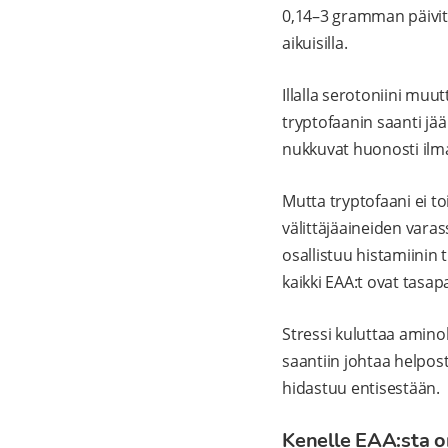
0,14–3 gramman päivitt
aikuisilla.
Illalla serotoniini muu
tryptofaanin saanti jää 
nukkuvat huonosti ilm
Mutta tryptofaani ei to
välittäjäaineiden varas
osallistuu histamiinin 
kaikki EAA:t ovat tasa
Stressi kuluttaa amin
saantiin johtaa helpo
hidastuu entisestään.
Kenelle EAA:sta o