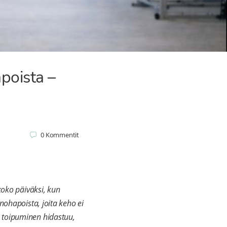
poista –
0
Kommentit
koko päiväksi, kun
nohapoista, joita keho ei
a toipuminen hidastuu,