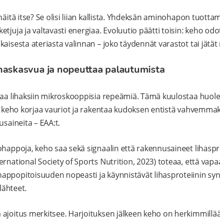
näitä itse? Se olisi liian kallista. Yhdeksän aminohapon tuotta
tjuja ja valtavasti energiaa. Evoluutio päätti toisin: keho od
aisesta ateriasta valinnan – joko täydennät varastot tai jätät n
haskasvua ja nopeuttaa palautumista
taa lihaksiin mikroskooppisia repeämiä. Tämä kuulostaa huole
a: keho korjaa vauriot ja rakentaa kudoksen entistä vahvemmak
usaineita – EAA:t.
ohappoja, keho saa sekä signaalin että rakennusaineet lihaspr
ernational Society of Sports Nutrition, 2023) toteaa, että vap
appopitoisuuden nopeasti ja käynnistävät lihasproteiinin s
ilähteet.
 ajoitus merkitsee. Harjoituksen jälkeen keho on herkimmill