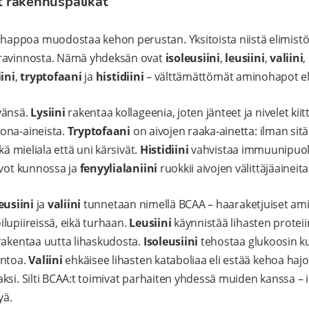
 rakennuspalikat
ppoa muodostaa kehon perustan. Yksitoista niistä elimistö 
 ravinnosta. Nämä yhdeksän ovat
isoleusiini
,
leusiini
,
valiini
,
ini
,
tryptofaani
ja
histidiini
– välttämättömät aminohapot eli
vänsä.
Lysiini
rakentaa kollageenia, joten jänteet ja nivelet kiit
ona-aineista.
Tryptofaani
on aivojen raaka-ainetta: ilman sitä
kä mieliala että uni kärsivät.
Histidiini
vahvistaa immuunipuol
lvot kunnossa ja
fenyylialaniini
ruokkii aivojen välittäjäaineita
eusiini
ja
valiini
tunnetaan nimellä BCAA – haaraketjuiset am
lupiireissä, eikä turhaan.
Leusiini
käynnistää lihasten proteii
rakentaa uutta lihaskudosta.
Isoleusiini
tehostaa glukoosin ku
antoa.
Valiini
ehkäisee lihasten kataboliaa eli estää kehoa ha
ksi. Silti BCAA:t toimivat parhaiten yhdessä muiden kanssa – 
yä.