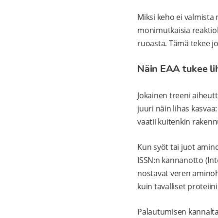
Miksi keho ei valmista 
monimutkaisia reaktioke
ruoasta. Tämä tekee jok
Näin EAA tukee li
Jokainen treeni aiheut
juuri näin lihas kasva
vaatii kuitenkin rakenn
Kun syöt tai juot amin
ISSN:n kannanotto (Int
nostavat veren aminoh
kuin tavalliset proteiin
Palautumisen kannalta