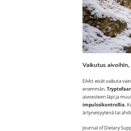
Vaikutus aivoihin,
EAA:t eivät vaikuta vai
enemmän.
Tryptofaan
aivoesteen läpi ja muu
impulssikontrollia.
Ku
ärtyneisyytenä tai ahd
Journal of Dietary Supp