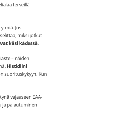
ialaa terveillä
ytmiä. Jos
elittää, miksi jotkut
vat käsi kädessä.
iaste – näiden
lmä.
Histidiini
een suorituskykyyn. Kun
tynä vajaaseen EAA-
u ja palautuminen