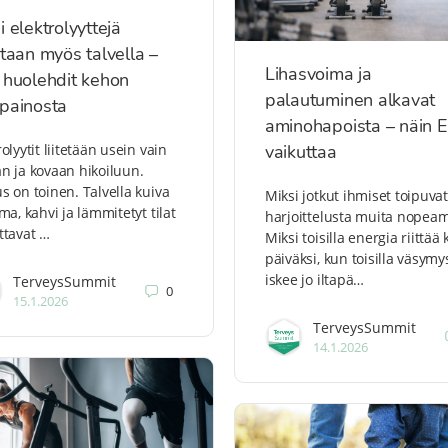
i elektrolyyttejä
itaan myös talvella –
Lihasvoima ja
 huolehdit kehon
palautuminen alkavat
painosta
aminohapoista – näin 
rolyytit liitetään usein vain
vaikuttaa
n ja kovaan hikoiluun.
s on toinen. Talvella kuiva
Miksi jotkut ihmiset toipuvat
lma, kahvi ja lämmitetyt tilat
harjoittelusta muita nopea
ttavat …
Miksi toisilla energia riittää
päiväksi, kun toisilla väsymy
iskee jo iltapä…
TerveysSummit
0
15.1.2026
TerveysSummit
14.1.2026