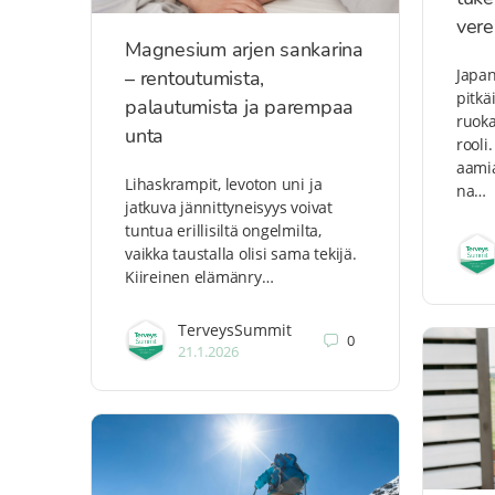
vere
Magnesium arjen sankarina
Japan
– rentoutumista,
pitkä
palautumista ja parempaa
ruoka
unta
rooli
aamia
Lihaskrampit, levoton uni ja
na…
jatkuva jännittyneisyys voivat
tuntua erillisiltä ongelmilta,
vaikka taustalla olisi sama tekijä.
Kiireinen elämänry…
TerveysSummit
0
21.1.2026