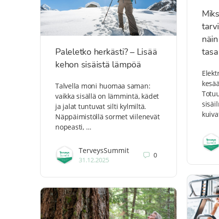
Miks
tarv
näin
Paleletko herkästi? – Lisää
tasa
kehon sisäistä lämpöä
Elekt
kesää
Talvella moni huomaa saman:
Totuu
vaikka sisällä on lämmintä, kädet
sisäi
ja jalat tuntuvat silti kylmiltä.
kuiva
Näppäimistöllä sormet viilenevät
nopeasti, …
TerveysSummit
0
31.12.2025