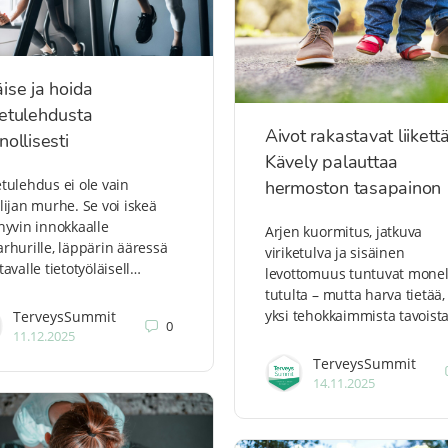
ise ja hoida
etulehdusta
Aivot rakastavat liikett
nollisesti
Kävely palauttaa
tulehdus ei ole vain
hermoston tasapainon
lijan murhe. Se voi iskeä
hyvin innokkaalle
Arjen kuormitus, jatkuva
rhurille, läppärin ääressä
viriketulva ja sisäinen
tavalle tietotyöläisell…
levottomuus tuntuvat monel
tutulta – mutta harva tietää,
yksi tehokkaimmista tavoist
TerveysSummit
0
11.12.2025
TerveysSummit
14.11.2025