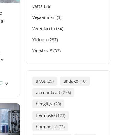
Vatsa
(56)
ma
Vegaaninen
(3)
ja
Verenkierto
(54)
Yleinen
(287)
Ympäristö
(32)
n
jen
aivot
(29)
antiage
(10)
0
elämäntavat
(276)
hengitys
(23)
hermosto
(123)
hormonit
(133)