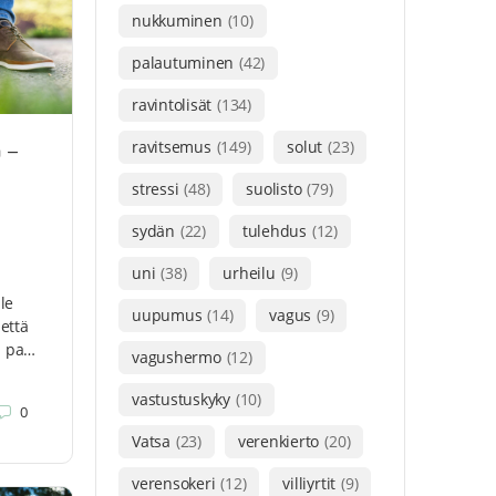
nukkuminen
(10)
palautuminen
(42)
ravintolisät
(134)
ravitsemus
(149)
solut
(23)
ä –
stressi
(48)
suolisto
(79)
sydän
(22)
tulehdus
(12)
uni
(38)
urheilu
(9)
le
uupumus
(14)
vagus
(9)
 että
a pa…
vagushermo
(12)
vastustuskyky
(10)
0
Vatsa
(23)
verenkierto
(20)
verensokeri
(12)
villiyrtit
(9)