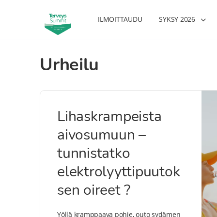
ILMOITTAUDU
SYKSY 2026
Urheilu
Lihaskrampeista
aivosumuun –
tunnistatko
elektrolyyttipuutok
sen oireet ?
Yöllä kramppaava pohje, outo sydämen