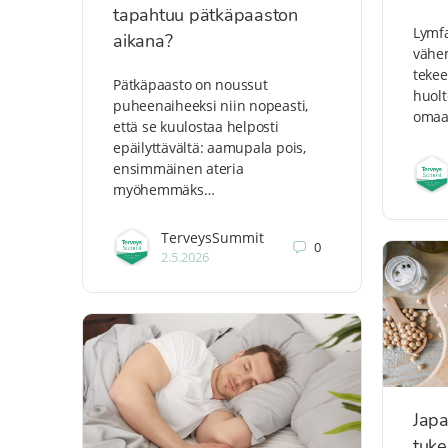
tapahtuu pätkäpaaston
Lymfa
aikana?
vähem
tekee
Pätkäpaasto on noussut
huolt
puheenaiheeksi niin nopeasti,
omaa
että se kuulostaa helposti
epäilyttävältä: aamupala pois,
ensimmäinen ateria
myöhemmäks…
TerveysSummit
0
2.5.2026
Japa
tuke