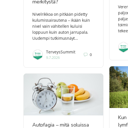
merkitystä?
Veren
paljo
Nivelrikkoa on pitkään pidetty
palja
kulumissairautena – ikään kuin
toimi
nivel vain vähitellen kuluisi
tekee
loppuun kuin auton jarrupala.
Uudempi tutkimusnäyt…
TerveysSummit
0
9.7.2026
Kun 
Autofagia – mitä soluissa
lymf