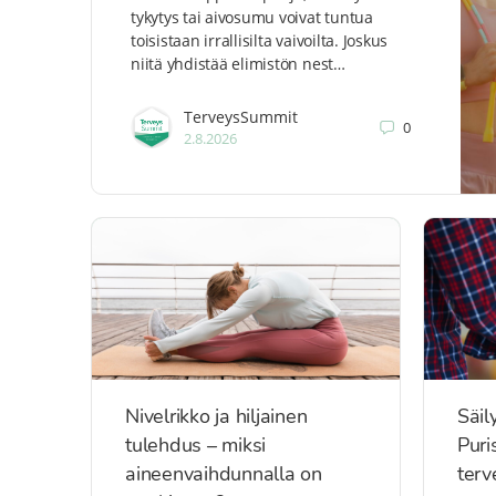
tykytys tai aivosumu voivat tuntua
toisistaan irrallisilta vaivoilta. Joskus
niitä yhdistää elimistön nest…
TerveysSummit
0
2.8.2026
Nivelrikko ja hiljainen
Säil
tulehdus – miksi
Puri
aineenvaihdunnalla on
terv