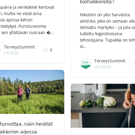
biohakkereita?
paine ja verikokeet kertovat
n, mutta ne eivät aina
Nikotiini on yksi harvoista
sta ajoissa kehon
aineista, joka on samaan ai
ntakykyä. Puristusvoima
leimattu myrkyksi – ja jota o
 sen yllättävän suoraan �…
tutkittu kognitiivisena
tehostajana. Tupakka on te
ai…
TerveysSummit
0
7.6.2026
TerveysSummit
28.5.2026
turvottaa, näin herätät
akierron arjessa