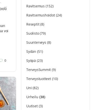
–
Ravitsemus
(152)
ooli
Ravitsemushoidot
(24)
Reseptit
(8)
aman
sa voi
Suolisto
(79)
Suunterveys
(8)
Sydän
(51)
0
Syöpä
(23)
TerveysSummit
(9)
Terveystuotteet
(10)
Uni
(82)
Urheilu
(38)
Uutiset
(3)