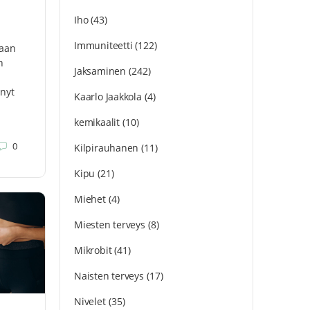
Iho
(43)
Immuniteetti
(122)
kaan
n
Jaksaminen
(242)
hnyt
Kaarlo Jaakkola
(4)
kemikaalit
(10)
0
Kilpirauhanen
(11)
Kipu
(21)
Miehet
(4)
Miesten terveys
(8)
Mikrobit
(41)
Naisten terveys
(17)
Nivelet
(35)