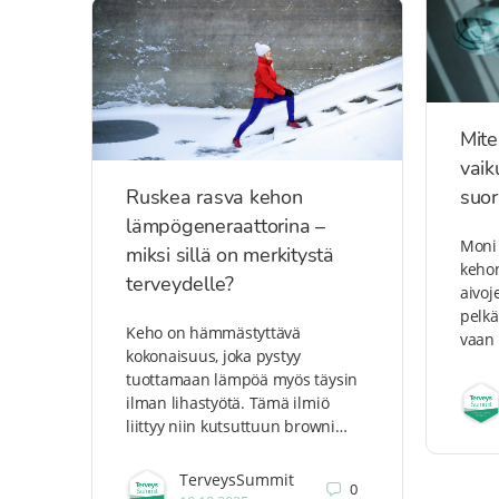
Mite
vaik
Ruskea rasva kehon
suor
lämpögeneraattorina –
Moni 
miksi sillä on merkitystä
kehon
terveydelle?
aivoj
pelkä
Keho on hämmästyttävä
vaan 
kokonaisuus, joka pystyy
tuottamaan lämpöä myös täysin
ilman lihastyötä. Tämä ilmiö
liittyy niin kutsuttuun browni…
TerveysSummit
0