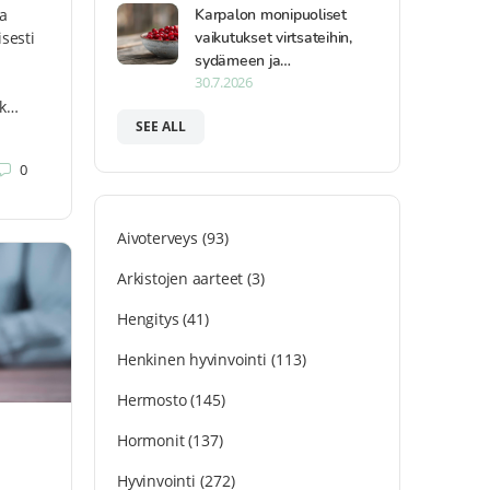
Karpalon monipuoliset
a
vaikutukset virtsateihin,
isesti
sydämeen ja…
30.7.2026
uk…
SEE ALL
0
Aivoterveys
(93)
Arkistojen aarteet
(3)
Hengitys
(41)
Henkinen hyvinvointi
(113)
Hermosto
(145)
Hormonit
(137)
Hyvinvointi
(272)