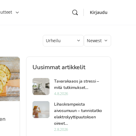
utteet
Kirjaudu
Category
Sort
by
Uusimmat artikkelit
Tavarakaaos ja stressi –
mitä tutkimukset…
4.8.2026
Lihaskrampeista
aivosumuun – tunnistatko
elektrolyyttipuutoksen
een
oireet…
2.8.2026