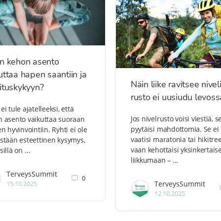
n kehon asento
uttaa hapen saantiin ja
Näin liike ravitsee nivel
ituskykyyn?
rusto ei uusiudu levoss
ei tule ajatelleeksi, että
Jos nivelrusto voisi viestiä, s
 asento vaikuttaa suoraan
pyytäisi mahdottomia. Se ei
en hyvinvointiin. Ryhti ei ole
vaatisi maratonia tai hikitre
stään esteettinen kysymys,
vaan kehottaisi yksinkertaise
sillä on …
liikkumaan – …
TerveysSummit
0
15.10.2025
TerveysSummit
12.10.2025