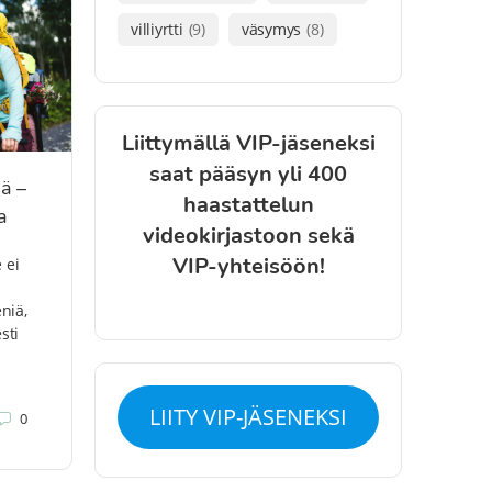
villiyrtti
(9)
väsymys
(8)
Liittymällä VIP-jäseneksi
saat pääsyn yli 400
iä –
haastattelun
a
videokirjastoon sekä
VIP-yhteisöön!
e ei
eniä,
sti
LIITY VIP-JÄSENEKSI
0