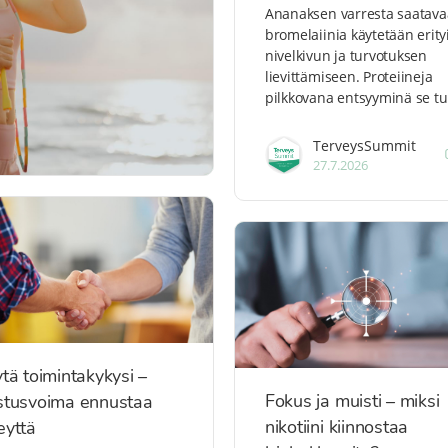
Ananaksen varresta saatava
bromelaiinia käytetään erity
nivelkivun ja turvotuksen
lievittämiseen. Proteiineja
pilkkovana entsyyminä se t
TerveysSummit
27.7.2026
ytä toimintakykysi –
Fokus ja muisti – miksi
stusvoima ennustaa
nikotiini kiinnostaa
eyttä