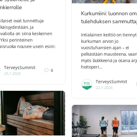
nkierrolle
Kurkumiini: luonnon o
ilaiset ovat tunnettuja
tulehduksen sammutta
ikäisyydestään, ja
valiolla on siinä keskeinen
Intialainen keittiö on tiennyt
. Yksi perinteinen
kurkuman arvon jo
isruoka nousee usein esiin:
vuosituhansien ajan – ei
pelkästään mausteena, vaa
myös lääkkeenä ja osana ar
hoitoperi…
TerveysSummit
0
25.1.2026
TerveysSummit
22.1.2026