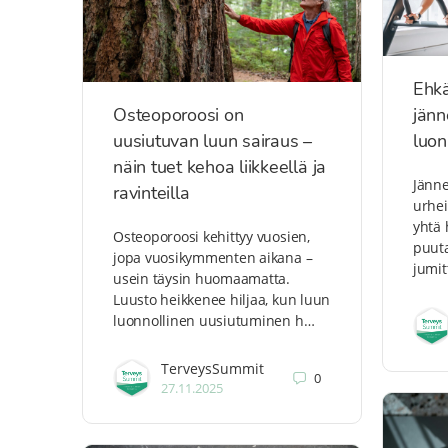
Ehkä
Osteoporoosi on
jänn
uusiutuvan luun sairaus –
luon
näin tuet kehoa liikkeellä ja
Jänne
ravinteilla
urhei
yhtä 
Osteoporoosi kehittyy vuosien,
puuta
jopa vuosikymmenten aikana –
jumit
usein täysin huomaamatta.
Luusto heikkenee hiljaa, kun luun
luonnollinen uusiutuminen h…
TerveysSummit
0
27.11.2025