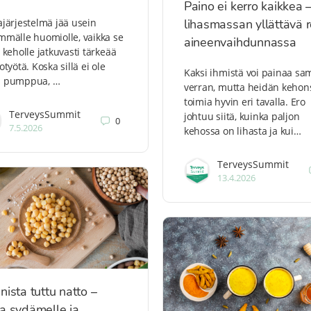
Paino ei kerro kaikkea 
järjestelmä jää usein
lihasmassan yllättävä r
mälle huomiolle, vaikka se
aineenvaihdunnassa
 keholle jatkuvasti tärkeää
otyötä. Koska sillä ei ole
Kaksi ihmistä voi painaa s
 pumppua, …
verran, mutta heidän kehon
toimia hyvin eri tavalla. Ero
TerveysSummit
johtuu siitä, kuinka paljon
0
7.5.2026
kehossa on lihasta ja kui…
TerveysSummit
13.4.2026
nista tuttu natto –
a sydämelle ja