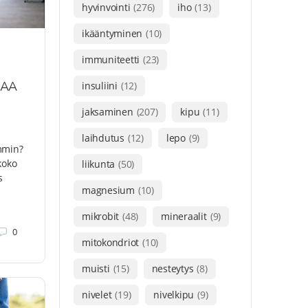
hyvinvointi
(276)
iho
(13)
ikääntyminen
(10)
immuniteetti
(23)
EAA
insuliini
(12)
jaksaminen
(207)
kipu
(11)
laihdutus
(12)
lepo
(9)
mmin?
 koko
liikunta
(50)
s
magnesium
(10)
mikrobit
(48)
mineraalit
(9)
0
mitokondriot
(10)
muisti
(15)
nesteytys
(8)
nivelet
(19)
nivelkipu
(9)