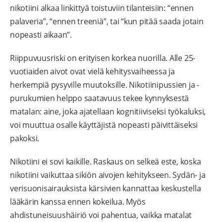
nikotiini alkaa linkittyä toistuviin tilanteisiin: “ennen
palaveria”, “ennen treeniä”, tai “kun pitää saada jotain
nopeasti aikaan”.
Riippuvuusriski on erityisen korkea nuorilla. Alle 25-
vuotiaiden aivot ovat vielä kehitysvaiheessa ja
herkempiä pysyville muutoksille. Nikotiinipussien ja -
purukumien helppo saatavuus tekee kynnyksestä
matalan: aine, joka ajatellaan kognitiiviseksi työkaluksi,
voi muuttua osalle käyttäjistä nopeasti päivittäiseksi
pakoksi.
Nikotiini ei sovi kaikille. Raskaus on selkeä este, koska
nikotiini vaikuttaa sikiön aivojen kehitykseen. Sydän- ja
verisuonisairauksista kärsivien kannattaa keskustella
lääkärin kanssa ennen kokeilua. Myös
ahdistuneisuushäiriö voi pahentua, vaikka matalat