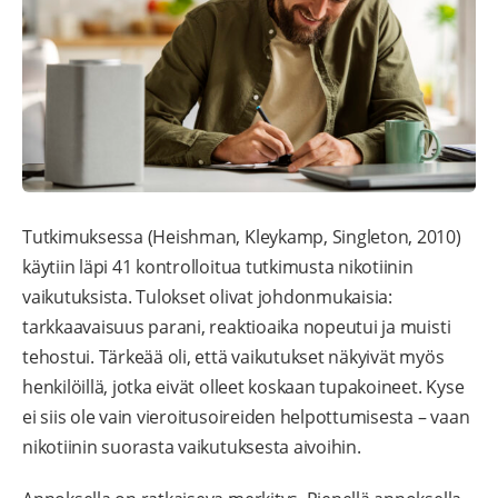
Tutkimuksessa (Heishman, Kleykamp, Singleton, 2010)
käytiin läpi 41 kontrolloitua tutkimusta nikotiinin
vaikutuksista. Tulokset olivat johdonmukaisia:
tarkkaavaisuus parani, reaktioaika nopeutui ja muisti
tehostui. Tärkeää oli, että vaikutukset näkyivät myös
henkilöillä, jotka eivät olleet koskaan tupakoineet. Kyse
ei siis ole vain vieroitusoireiden helpottumisesta – vaan
nikotiinin suorasta vaikutuksesta aivoihin.