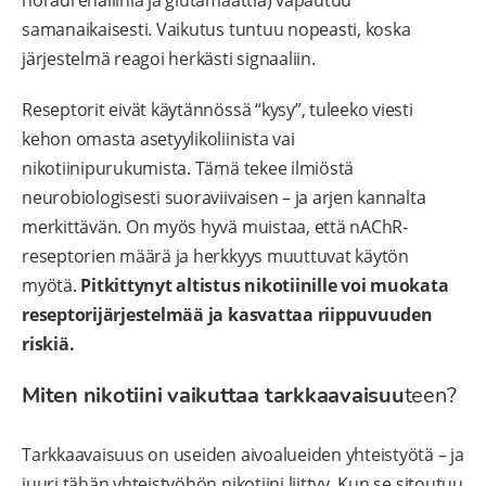
samanaikaisesti. Vaikutus tuntuu nopeasti, koska
järjestelmä reagoi herkästi signaaliin.
Reseptorit eivät käytännössä “kysy”, tuleeko viesti
kehon omasta asetyylikoliinista vai
nikotiinipurukumista. Tämä tekee ilmiöstä
neurobiologisesti suoraviivaisen – ja arjen kannalta
merkittävän. On myös hyvä muistaa, että nAChR-
reseptorien määrä ja herkkyys muuttuvat käytön
myötä.
Pitkittynyt altistus nikotiinille voi muokata
reseptorijärjestelmää ja kasvattaa riippuvuuden
riskiä.
Miten nikotiini vaikuttaa tarkkaavaisuu
teen?
Tarkkaavaisuus on useiden aivoalueiden yhteistyötä – ja
juuri tähän yhteistyöhön nikotiini liittyy. Kun se sitoutuu