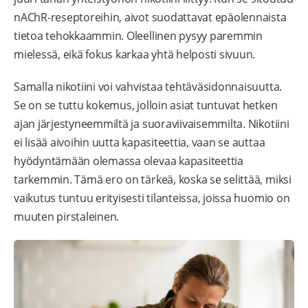
nAChR-reseptoreihin, aivot suodattavat epäolennaista
tietoa tehokkaammin. Oleellinen pysyy paremmin
mielessä, eikä fokus karkaa yhtä helposti sivuun.
Samalla nikotiini voi vahvistaa tehtäväsidonnaisuutta.
Se on se tuttu kokemus, jolloin asiat tuntuvat hetken
ajan järjestyneemmiltä ja suoraviivaisemmilta. Nikotiini
ei lisää aivoihin uutta kapasiteettia, vaan se auttaa
hyödyntämään olemassa olevaa kapasiteettia
tarkemmin. Tämä ero on tärkeä, koska se selittää, miksi
vaikutus tuntuu erityisesti tilanteissa, joissa huomio on
muuten pirstaleinen.