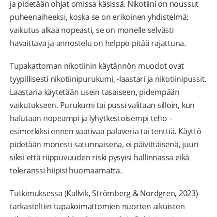
ja pidetään ohjat omissa käsissä. Nikotiini on noussut
puheenaiheeksi, koska se on erikoinen yhdistelmä:
vaikutus alkaa nopeasti, se on monelle selvästi
havaittava ja annostelu on helppo pitää rajattuna.
Tupakattoman nikotiinin käytännön muodot ovat
tyypillisesti nikotiinipurukumi, -laastari ja nikotiinipussit.
Laastaria käytetään usein tasaiseen, pidempään
vaikutukseen. Purukumi tai pussi valitaan silloin, kun
halutaan nopeampi ja lyhytkestoisempi teho –
esimerkiksi ennen vaativaa palaveria tai tenttiä. Käyttö
pidetään monesti satunnaisena, ei päivittäisenä, juuri
siksi että riippuvuuden riski pysyisi hallinnassa eikä
toleranssi hiipisi huomaamatta.
Tutkimuksessa (Kallvik, Strömberg & Nordgren, 2023)
tarkasteltiin tupakoimattomien nuorten aikuisten