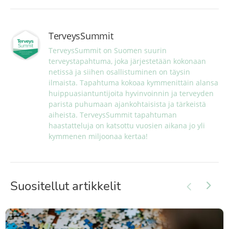
TerveysSummit
TerveysSummit on Suomen suurin 
terveystapahtuma, joka järjestetään kokonaan 
netissä ja siihen osallistuminen on täysin 
ilmaista. Tapahtuma kokoaa kymmenittäin alansa 
huippuasiantuntijoita hyvinvoinnin ja terveyden 
parista puhumaan ajankohtaisista ja tärkeistä 
aiheista. TerveysSummit tapahtuman 
haastatteluja on katsottu vuosien aikana jo yli 
kymmenen miljoonaa kertaa!
Suositellut artikkelit