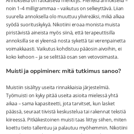
Annoksella on ratkaiseva merkitys. Pienellä annoksella –
noin 1–4 milligrammaa – vaikutus on selkeyttävä. Liian
suurella annoksella olo muuttuu ylivireäksi, mikä alkaa
syödä suorituskykyä. Nikotiini eroaa monista muista
piristävistä aineista myös siinä, että terapeuttisilla
annoksilla se ei yleensä nosta sykettä tai verenpainetta
voimakkaasti. Vaikutus kohdistuu pääosin aivoihin, ei
koko kehoon – ja se selittää osan sen vetovoimasta.
Muisti ja oppiminen: mitä tutkimus sanoo?
Muistiin sisältyy useita rinnakkaisia järjestelmiä.
Työmuisti on kyky pitää useita asioita mielessä yhtä
aikaa – sama kapasiteetti, jota tarvitset, kun lasket
päässä, seuraat tiivistä keskustelua tai rakennat tekstiä
kiireessä. Pitkäkestoinen muisti taas liittyy siihen, miten
koettu tieto tallentuu ja palautuu myöhemmin. Nikotiini