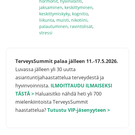
hormonit
,
hyvinvointi
,
jaksaminen
,
keskittyminen
,
keskittymiskyky
,
kognitio
,
liikunta
,
muisti
,
nikotiini
,
palautuminen
,
ravintolisät
,
stressi
TerveysSummit palaa jälleen 11.-17.5.2026.
Luvassa jälleen yli 30 uutta
asiantuntijahaastattelua terveydestä ja
hyvinvoinnista.
ILMOITTAUDU ILMAISEKSI
TÄSTÄ >
Haluaisitko nähdä heti yli 700
mielenkiintoista TerveysSummit
haastattelua?
Tutustu VIP-jäsenyyteen >