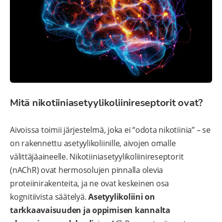
Mitä nikotiiniasetyylikoliinireseptorit ovat?
Aivoissa toimii järjestelmä, joka ei “odota nikotiinia” – se
on rakennettu asetyylikoliinille, aivojen omalle
välittäjäaineelle. Nikotiiniasetyylikoliinireseptorit
(nAChR) ovat hermosolujen pinnalla olevia
proteiinirakenteita, ja ne ovat keskeinen osa
kognitiivista säätelyä.
Asetyylikoliini on
tarkkaavaisuuden ja oppimisen kannalta