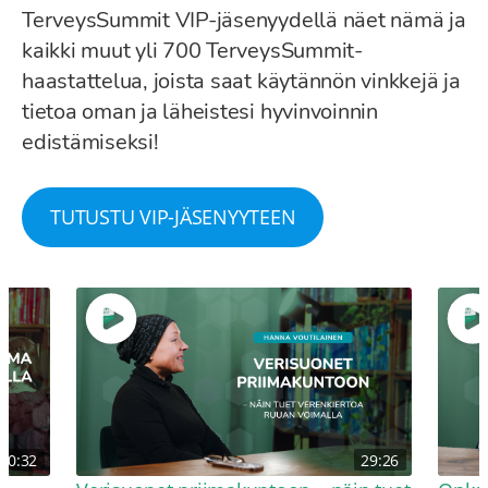
TerveysSummit VIP-jäsenyydellä näet nämä ja
kaikki muut yli 700 TerveysSummit-
haastattelua, joista saat käytännön vinkkejä ja
tietoa oman ja läheistesi hyvinvoinnin
edistämiseksi!
TUTUSTU VIP-JÄSENYYTEEN
30:32
29:26