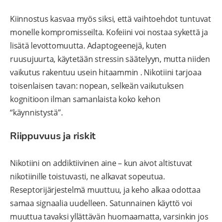
Kiinnostus kasvaa myös siksi, että vaihtoehdot tuntuvat
monelle kompromisseilta. Kofeiini voi nostaa sykettä ja
lisätä levottomuutta. Adaptogeenejä, kuten
ruusujuurta, käytetään stressin säätelyyn, mutta niiden
vaikutus rakentuu usein hitaammin . Nikotiini tarjoaa
toisenlaisen tavan: nopean, selkeän vaikutuksen
kognitioon ilman samanlaista koko kehon
“käynnistystä”.
Riippuvuus ja riskit
Nikotiini on addiktiivinen aine – kun aivot altistuvat
nikotiinille toistuvasti, ne alkavat sopeutua.
Reseptorijärjestelmä muuttuu, ja keho alkaa odottaa
samaa signaalia uudelleen. Satunnainen käyttö voi
muuttua tavaksi yllättävän huomaamatta, varsinkin jos