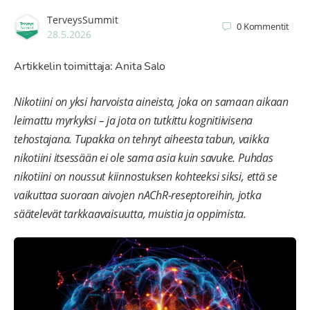
TerveysSummit
0
Kommentit
28.5.2026
Artikkelin toimittaja: Anita Salo
Nikotiini on yksi harvoista aineista, joka on samaan aikaan
leimattu myrkyksi – ja jota on tutkittu kognitiivisena
tehostajana.
Tupakka on tehnyt aiheesta tabun, vaikka
nikotiini itsessään ei ole sama asia kuin savuke. Puhdas
nikotiini on noussut kiinnostuksen kohteeksi siksi, että se
vaikuttaa suoraan aivojen nAChR-reseptoreihin, jotka
säätelevät tarkkaavaisuutta, muistia ja oppimista.