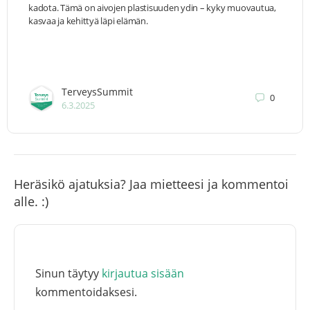
kadota. Tämä on aivojen plastisuuden ydin – kyky muovautua,
kasvaa ja kehittyä läpi elämän.
TerveysSummit
0
6.3.2025
Heräsikö ajatuksia? Jaa mietteesi ja kommentoi
alle. :)
Sinun täytyy
kirjautua sisään
kommentoidaksesi.