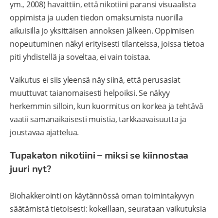
ym., 2008) havaittiin, että nikotiini paransi visuaalista
oppimista ja uuden tiedon omaksumista nuorilla
aikuisilla jo yksittäisen annoksen jälkeen. Oppimisen
nopeutuminen näkyi erityisesti tilanteissa, joissa tietoa
piti yhdistellä ja soveltaa, ei vain toistaa.
Vaikutus ei siis yleensä näy siinä, että perusasiat
muuttuvat taianomaisesti helpoiksi. Se näkyy
herkemmin silloin, kun kuormitus on korkea ja tehtävä
vaatii samanaikaisesti muistia, tarkkaavaisuutta ja
joustavaa ajattelua.
Tupakaton nikotiini – miksi se kiinnostaa
juuri nyt?
Biohakkerointi on käytännössä oman toimintakyvyn
säätämistä tietoisesti: kokeillaan, seurataan vaikutuksia