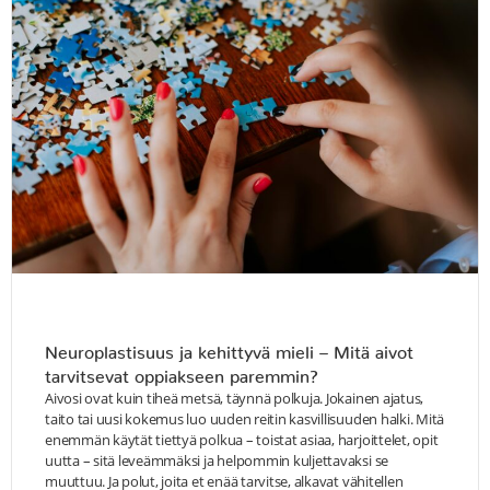
Neuroplastisuus ja kehittyvä mieli – Mitä aivot
tarvitsevat oppiakseen paremmin?
Aivosi ovat kuin tiheä metsä, täynnä polkuja. Jokainen ajatus,
taito tai uusi kokemus luo uuden reitin kasvillisuuden halki. Mitä
enemmän käytät tiettyä polkua – toistat asiaa, harjoittelet, opit
uutta – sitä leveämmäksi ja helpommin kuljettavaksi se
muuttuu. Ja polut, joita et enää tarvitse, alkavat vähitellen