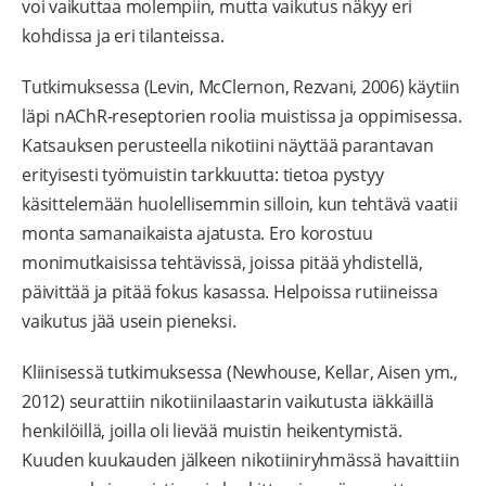
voi vaikuttaa molempiin, mutta vaikutus näkyy eri
kohdissa ja eri tilanteissa.
Tutkimuksessa (Levin, McClernon, Rezvani, 2006) käytiin
läpi nAChR-reseptorien roolia muistissa ja oppimisessa.
Katsauksen perusteella nikotiini näyttää parantavan
erityisesti työmuistin tarkkuutta: tietoa pystyy
käsittelemään huolellisemmin silloin, kun tehtävä vaatii
monta samanaikaista ajatusta. Ero korostuu
monimutkaisissa tehtävissä, joissa pitää yhdistellä,
päivittää ja pitää fokus kasassa. Helpoissa rutiineissa
vaikutus jää usein pieneksi.
Kliinisessä tutkimuksessa (Newhouse, Kellar, Aisen ym.,
2012) seurattiin nikotiinilaastarin vaikutusta iäkkäillä
henkilöillä, joilla oli lievää muistin heikentymistä.
Kuuden kuukauden jälkeen nikotiiniryhmässä havaittiin