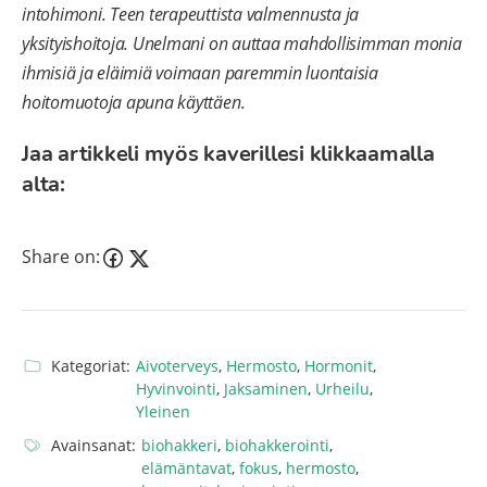
intohimoni. Teen terapeuttista valmennusta ja
yksityishoitoja. Unelmani on auttaa mahdollisimman monia
ihmisiä ja eläimiä voimaan paremmin luontaisia
hoitomuotoja apuna käyttäen.
Jaa artikkeli myös kaverillesi klikkaamalla
alta:
Share on:
Kategoriat:
Aivoterveys
,
Hermosto
,
Hormonit
,
Hyvinvointi
,
Jaksaminen
,
Urheilu
,
Yleinen
Avainsanat:
biohakkeri
,
biohakkerointi
,
elämäntavat
,
fokus
,
hermosto
,