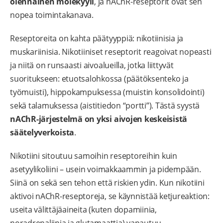
olennainen molekyyli
, ja nAChR-reseptorit ovat sen
nopea toimintakanava.
Reseptoreita on kahta päätyyppiä: nikotiinisia ja
muskariinisia. Nikotiiniset reseptorit reagoivat nopeasti
ja niitä on runsaasti aivoalueilla, jotka liittyvät
suoritukseen: etuotsalohkossa (päätöksenteko ja
työmuisti), hippokampuksessa (muistin konsolidointi)
sekä talamuksessa (aistitiedon “portti”). Tästä syystä
nAChR-järjestelmä on yksi aivojen keskeisistä
säätelyverkoista
.
Nikotiini sitoutuu samoihin reseptoreihin kuin
asetyylikoliini – usein voimakkaammin ja pidempään.
Siinä on sekä sen tehon että riskien ydin. Kun nikotiini
aktivoi nAChR-reseptoreja, se käynnistää ketjureaktion:
useita välittäjäaineita (kuten dopamiinia,
noradrenaliinia ja glutamaattia) vapautuu