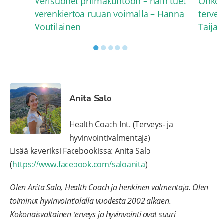
Verisuonet priimakuntoon – näin tuet
Onko 
verenkiertoa ruuan voimalla – Hanna
terve
Voutilainen
Taija
●
●
●
●
●
Anita Salo
Health Coach Int. (Terveys- ja
hyvinvointivalmentaja)
Lisää kaveriksi Facebookissa: Anita Salo
(
https://www.facebook.com/saloanita
)
Olen Anita Salo, Health Coach ja henkinen valmentaja. Olen
toiminut hyvinvointialalla vuodesta 2002 alkaen.
Kokonaisvaltainen terveys ja hyvinvointi ovat suuri