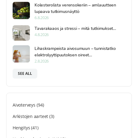
Kolesterolista verensokeriin – amlauutteen
lupaava tutkimusnäyttö
6.8.2026
Tavarakaaos ja stressi – mitä tutkimukset…
4.8.2026
Lihaskrampeista aivosumuun – tunnistatko
elektrolyyttipuutoksen oireet…
2.8.2026
SEE ALL
Aivoterveys
(94)
Arkistojen aarteet
(3)
Hengitys
(41)