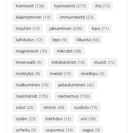
hormonit
(134)
hyvinvointi
(277)
iho
(13)
ikääntyminen
(10)
immuniteetti
(23)
insuliini
(13)
jaksaminen
(208)
kipu
(11)
laihdutus
(12)
lepo
(9)
liikunta
(50)
magnesium
(10)
mikrobit
(48)
mineraalit
(9)
mitokondriot
(10)
muisti
(15)
nesteytys
(8)
nivelet
(19)
nivelkipu
(9)
nukkuminen
(10)
palautuminen
(42)
ravintolisät
(135)
ravitsemus
(150)
solut
(23)
stressi
(48)
suolisto
(79)
sydän
(23)
tulehdus
(12)
uni
(38)
urheilu
(9)
uupumus
(14)
vagus
(9)