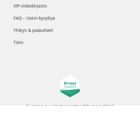
VIP-videokirjasto
FAQ – Usein kysyttyä
Yhteys & palautteet
Tiimi
Suomen suurin terveystapahtuma netissä
© 2026 - TerveysSummit | Biomed Oy
Menu
Tietosuojaseloste
Tilausehdot
Items