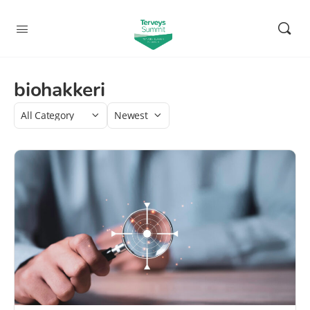
biohakkeri
Category
Sort
by