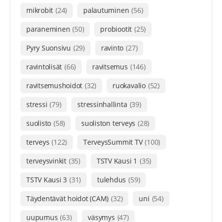
mikrobit
(24)
palautuminen
(56)
paraneminen
(50)
probiootit
(25)
Pyry Suonsivu
(29)
ravinto
(27)
ravintolisät
(66)
ravitsemus
(146)
ravitsemushoidot
(32)
ruokavalio
(52)
stressi
(79)
stressinhallinta
(39)
suolisto
(58)
suoliston terveys
(28)
terveys
(122)
TerveysSummit TV
(100)
terveysvinkit
(35)
TSTV Kausi 1
(35)
TSTV Kausi 3
(31)
tulehdus
(59)
Täydentävät hoidot (CAM)
(32)
uni
(54)
uupumus
(63)
väsymys
(47)