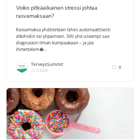
Voiko pitkäaikainen stressi johtaa
rasvamaksaan?
Rasvamaksa yhdistetään lähes automaattisesti
alkoholiin tai ylipainoon. Silti yhä useampi saa
diagnoosin ilman kumpaakaan – ja jää
ihmettelem�…
TerveysSummit
0
21.2.2026