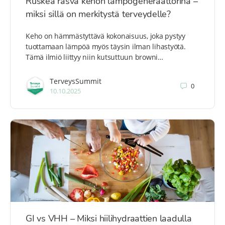
Ruskea rasva kehon lämpögeneraattorina –
miksi sillä on merkitystä terveydelle?
Keho on hämmästyttävä kokonaisuus, joka pystyy
tuottamaan lämpöä myös täysin ilman lihastyötä.
Tämä ilmiö liittyy niin kutsuttuun browni…
TerveysSummit
0
10.10.2025
GI vs VHH – Miksi hiilihydraattien laadulla