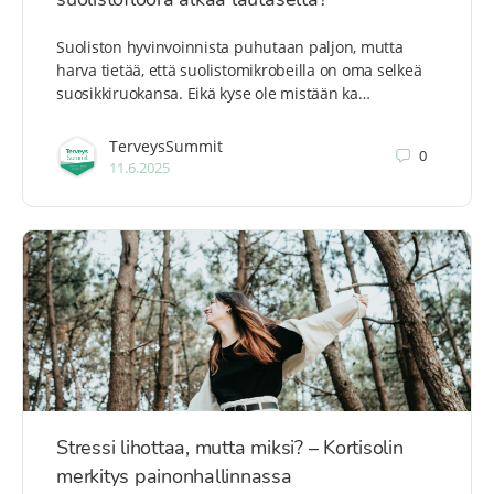
Suoliston hyvinvoinnista puhutaan paljon, mutta
harva tietää, että suolistomikrobeilla on oma selkeä
suosikkiruokansa. Eikä kyse ole mistään ka…
TerveysSummit
0
11.6.2025
Stressi lihottaa, mutta miksi? – Kortisolin
merkitys painonhallinnassa