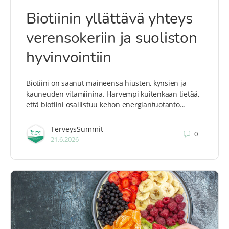
Biotiinin yllättävä yhteys
verensokeriin ja suoliston
hyvinvointiin
Biotiini on saanut maineensa hiusten, kynsien ja
kauneuden vitamiinina. Harvempi kuitenkaan tietää,
että biotiini osallistuu kehon energiantuotanto…
TerveysSummit
0
21.6.2026