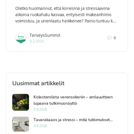
Oletko huomannut, että kiireisinä ja stressaavina
aikoina ruokahalu kasvaa, erityisesti makeanhimo
voimistuu, ja unenlaatu heikkenee? Paino tuntuu k…
TerveysSummit
0
9.2.2025
Uusimmat artikkelit
Kolesterolista verensokeriin – amlauutteen
lupaava tutkimusnäyttö
6.8.2026
Tavarakaaos ja stressi – mitä tutkimukset…
4.8.2026