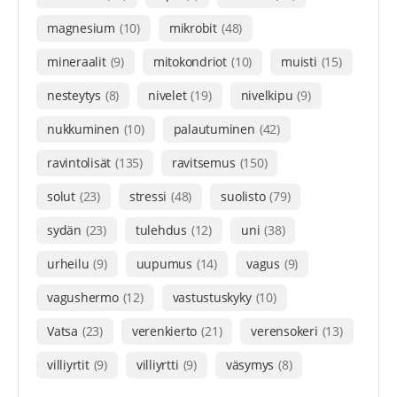
magnesium
(10)
mikrobit
(48)
mineraalit
(9)
mitokondriot
(10)
muisti
(15)
nesteytys
(8)
nivelet
(19)
nivelkipu
(9)
nukkuminen
(10)
palautuminen
(42)
ravintolisät
(135)
ravitsemus
(150)
solut
(23)
stressi
(48)
suolisto
(79)
sydän
(23)
tulehdus
(12)
uni
(38)
urheilu
(9)
uupumus
(14)
vagus
(9)
vagushermo
(12)
vastustuskyky
(10)
Vatsa
(23)
verenkierto
(21)
verensokeri
(13)
villiyrtit
(9)
villiyrtti
(9)
väsymys
(8)