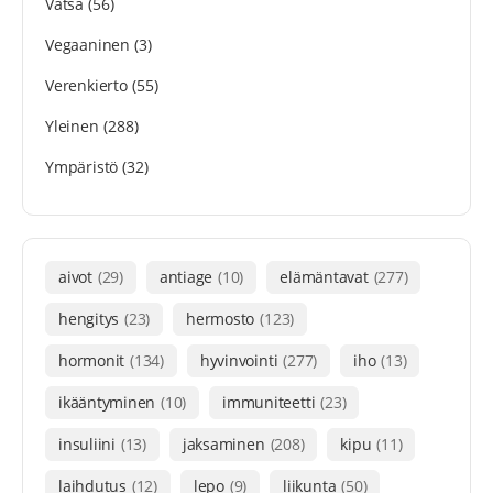
Vatsa
(56)
Vegaaninen
(3)
Verenkierto
(55)
Yleinen
(288)
Ympäristö
(32)
aivot
(29)
antiage
(10)
elämäntavat
(277)
hengitys
(23)
hermosto
(123)
hormonit
(134)
hyvinvointi
(277)
iho
(13)
ikääntyminen
(10)
immuniteetti
(23)
insuliini
(13)
jaksaminen
(208)
kipu
(11)
laihdutus
(12)
lepo
(9)
liikunta
(50)