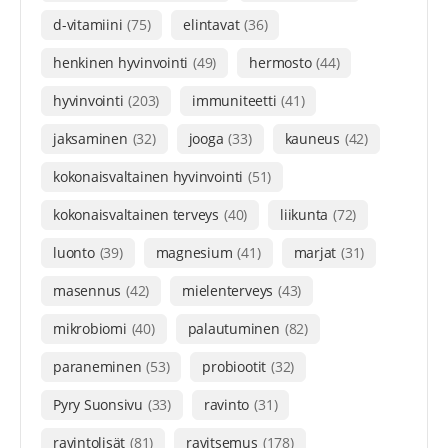
d-vitamiini
(75)
elintavat
(36)
henkinen hyvinvointi
(49)
hermosto
(44)
hyvinvointi
(203)
immuniteetti
(41)
jaksaminen
(32)
jooga
(33)
kauneus
(42)
kokonaisvaltainen hyvinvointi
(51)
kokonaisvaltainen terveys
(40)
liikunta
(72)
luonto
(39)
magnesium
(41)
marjat
(31)
masennus
(42)
mielenterveys
(43)
mikrobiomi
(40)
palautuminen
(82)
paraneminen
(53)
probiootit
(32)
Pyry Suonsivu
(33)
ravinto
(31)
ravintolisät
(81)
ravitsemus
(178)