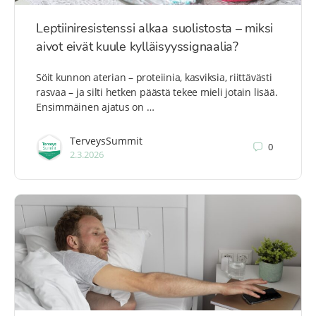
Leptiiniresistenssi alkaa suolistosta – miksi
aivot eivät kuule kylläisyyssignaalia?
Söit kunnon aterian – proteiinia, kasviksia, riittävästi
rasvaa – ja silti hetken päästä tekee mieli jotain lisää.
Ensimmäinen ajatus on …
TerveysSummit
0
2.3.2026