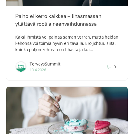
Paino ei kerro kaikkea – lihasmassan
yllättävä rooli aineenvaihdunnassa
Kaksi ihmistä voi painaa saman verran, mutta heidän
kehonsa voi toimia hyvin eri tavalla. Ero johtuu siitä,
kuinka paljon kehossa on lihasta ja kui…
TerveysSummit
0
13.4.2026