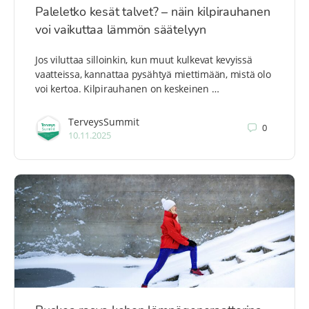
Paleletko kesät talvet? – näin kilpirauhanen
voi vaikuttaa lämmön säätelyyn
Jos viluttaa silloinkin, kun muut kulkevat kevyissä
vaatteissa, kannattaa pysähtyä miettimään, mistä olo
voi kertoa. Kilpirauhanen on keskeinen …
TerveysSummit
0
10.11.2025