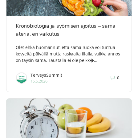
Kronobiologia ja syömisen ajoitus – sama
ateria, eri vaikutus
Olet ehkä huomannut, että sama ruoka voi tuntua
kevyeltä päivällä mutta raskaalta illalla, vaikka annos
on täysin sama. Taustalla ei ole pelkk�…
TerveysSummit
0
15.5.2026