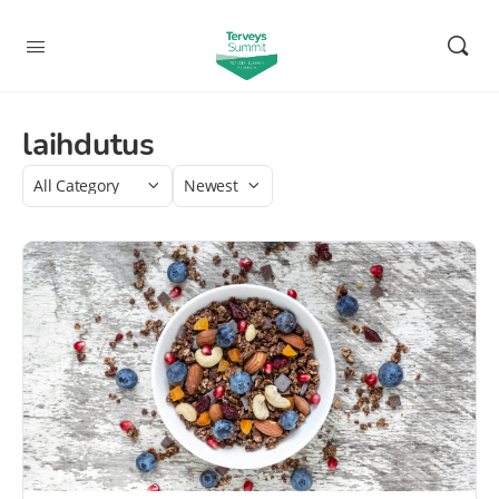
laihdutus
Category
Sort
by