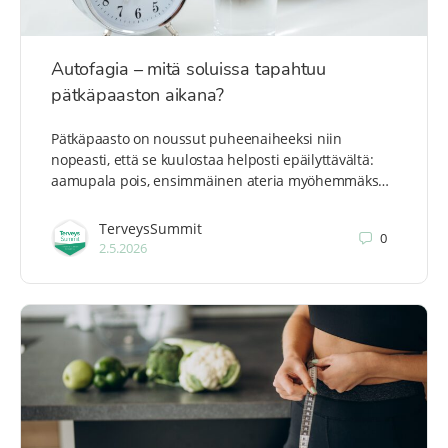
Autofagia – mitä soluissa tapahtuu
pätkäpaaston aikana?
Pätkäpaasto on noussut puheenaiheeksi niin
nopeasti, että se kuulostaa helposti epäilyttävältä:
aamupala pois, ensimmäinen ateria myöhemmäks…
TerveysSummit
0
2.5.2026