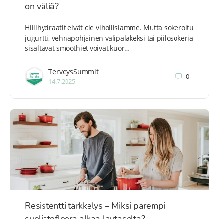
on väliä?
Hiilihydraatit eivät ole vihollisiamme. Mutta sokeroitu
jugurtti, vehnäpohjainen välipalakeksi tai piilosokeria
sisältävät smoothiet voivat kuor…
TerveysSummit
0
14.7.2025
Resistentti tärkkelys – Miksi parempi
suolistofloora alkaa lautaselta?