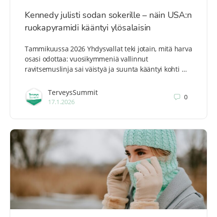
Kennedy julisti sodan sokerille – näin USA:n
ruokapyramidi kääntyi ylösalaisin
Tammikuussa 2026 Yhdysvallat teki jotain, mitä harva
osasi odottaa: vuosikymmeniä vallinnut
ravitsemuslinja sai väistyä ja suunta kääntyi kohti …
TerveysSummit
0
17.1.2026