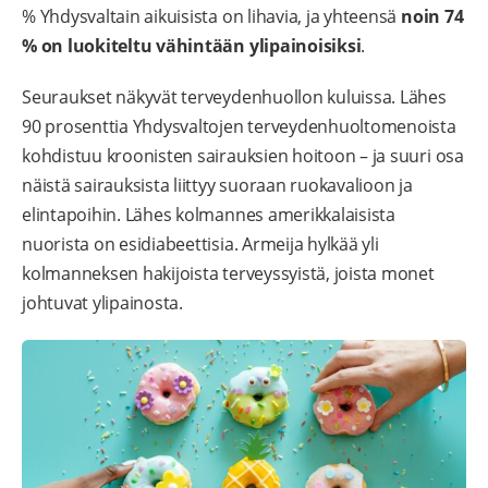
% Yhdysvaltain aikuisista on lihavia, ja yhteensä
noin 74
% on luokiteltu vähintään ylipainoisiksi
.
Seuraukset näkyvät terveydenhuollon kuluissa. Lähes
90 prosenttia Yhdysvaltojen terveydenhuoltomenoista
kohdistuu kroonisten sairauksien hoitoon – ja suuri osa
näistä sairauksista liittyy suoraan ruokavalioon ja
elintapoihin. Lähes kolmannes amerikkalaisista
nuorista on esidiabeettisia. Armeija hylkää yli
kolmanneksen hakijoista terveyssyistä, joista monet
johtuvat ylipainosta.