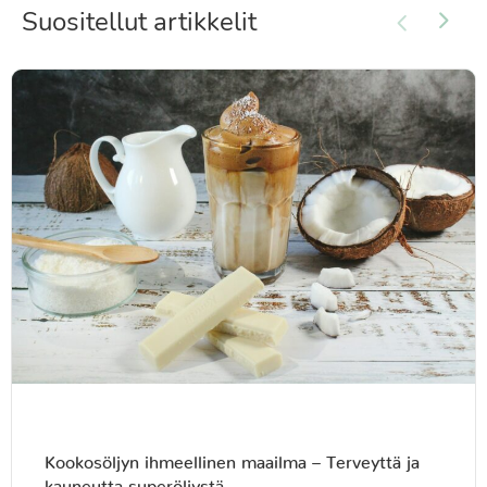
Suositellut artikkelit
Kookosöljyn ihmeellinen maailma – Terveyttä ja
kauneutta superöljystä