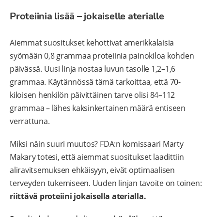
Proteiinia lisää – jokaiselle aterialle
Aiemmat suositukset kehottivat amerikkalaisia
syömään 0,8 grammaa proteiinia painokiloa kohden
päivässä. Uusi linja nostaa luvun tasolle 1,2–1,6
grammaa. Käytännössä tämä tarkoittaa, että 70-
kiloisen henkilön päivittäinen tarve olisi 84–112
grammaa – lähes kaksinkertainen määrä entiseen
verrattuna.
Miksi näin suuri muutos? FDA:n komissaari Marty
Makary totesi, että aiemmat suositukset laadittiin
aliravitsemuksen ehkäisyyn, eivät optimaalisen
terveyden tukemiseen. Uuden linjan tavoite on toinen:
riittävä proteiini jokaisella aterialla.