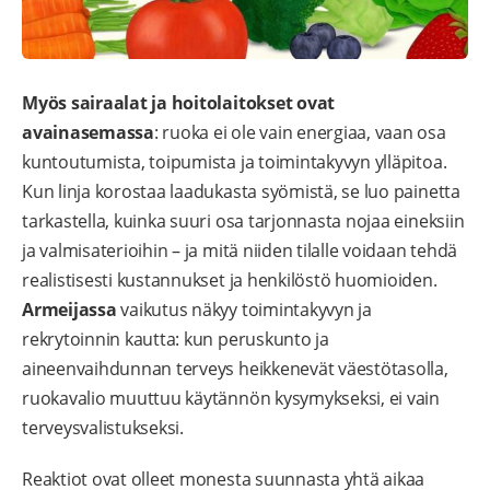
Myös sairaalat ja hoitolaitokset ovat
avainasemassa
: ruoka ei ole vain energiaa, vaan osa
kuntoutumista, toipumista ja toimintakyvyn ylläpitoa.
Kun linja korostaa laadukasta syömistä, se luo painetta
tarkastella, kuinka suuri osa tarjonnasta nojaa eineksiin
ja valmisaterioihin – ja mitä niiden tilalle voidaan tehdä
realistisesti kustannukset ja henkilöstö huomioiden.
Armeijassa
vaikutus näkyy toimintakyvyn ja
rekrytoinnin kautta: kun peruskunto ja
aineenvaihdunnan terveys heikkenevät väestötasolla,
ruokavalio muuttuu käytännön kysymykseksi, ei vain
terveysvalistukseksi.
Reaktiot ovat olleet monesta suunnasta yhtä aikaa