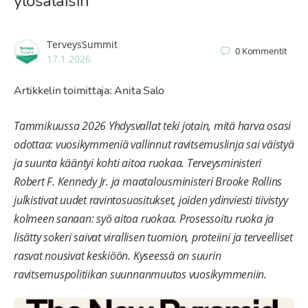
ylösalaisin
TerveysSummit
0
Kommentit
17.1.2026
Artikkelin toimittaja: Anita Salo
Tammikuussa 2026 Yhdysvallat teki jotain, mitä harva osasi
odottaa: vuosikymmeniä vallinnut ravitsemuslinja sai väistyä
ja suunta kääntyi kohti aitoa ruokaa. Terveysministeri
Robert F. Kennedy Jr. ja maatalousministeri Brooke Rollins
julkistivat uudet ravintosuositukset, joiden ydinviesti tiivistyy
kolmeen sanaan: syö aitoa ruokaa. Prosessoitu ruoka ja
lisätty sokeri saivat virallisen tuomion, proteiini ja terveelliset
rasvat nousivat keskiöön. Kyseessä on suurin
ravitsemuspolitiikan suunnanmuutos vuosikymmeniin.