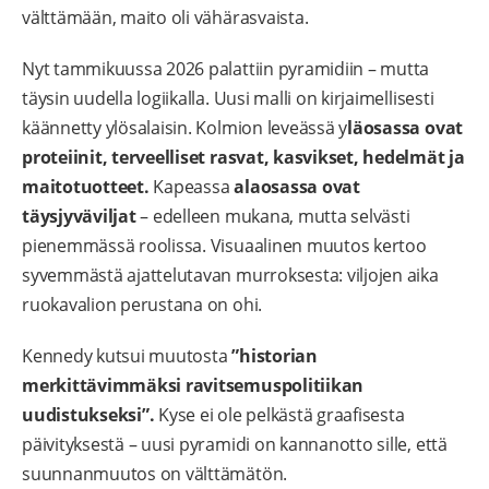
välttämään, maito oli vähärasvaista.
Nyt tammikuussa 2026 palattiin pyramidiin – mutta
täysin uudella logiikalla. Uusi malli on kirjaimellisesti
käännetty ylösalaisin. Kolmion leveässä y
läosassa ovat
proteiinit, terveelliset rasvat, kasvikset, hedelmät ja
maitotuotteet.
Kapeassa
alaosassa ovat
täysjyväviljat
– edelleen mukana, mutta selvästi
pienemmässä roolissa. Visuaalinen muutos kertoo
syvemmästä ajattelutavan murroksesta: viljojen aika
ruokavalion perustana on ohi.
Kennedy kutsui muutosta
”historian
merkittävimmäksi ravitsemuspolitiikan
uudistukseksi”.
Kyse ei ole pelkästä graafisesta
päivityksestä – uusi pyramidi on kannanotto sille, että
suunnanmuutos on välttämätön.