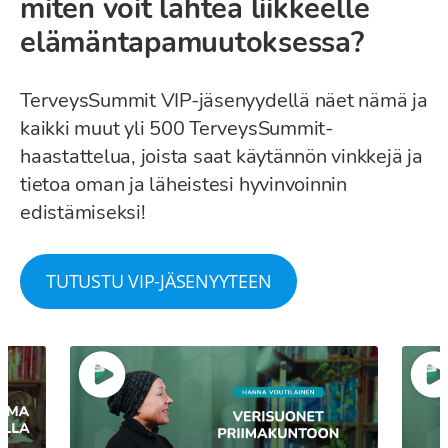
miten voit lähteä liikkeelle
elämäntapamuutoksessa?
TerveysSummit VIP-jäsenyydellä näet nämä ja
kaikki muut yli 500 TerveysSummit-
haastattelua, joista saat käytännön vinkkejä ja
tietoa oman ja läheistesi hyvinvoinnin
edistämiseksi!
TUTUSTU VIP-JÄSENYYTEEN