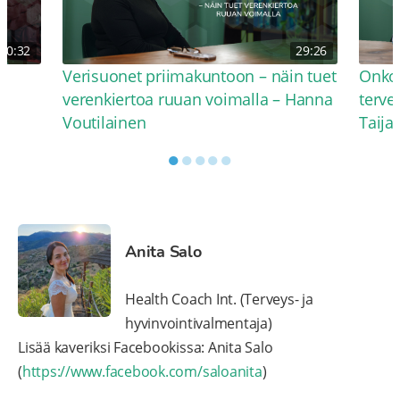
30:32
29:26
Verisuonet priimakuntoon – näin tuet
Onko 
verenkiertoa ruuan voimalla – Hanna
terve
Voutilainen
Taija
●
●
●
●
●
Anita Salo
Health Coach Int. (Terveys- ja
hyvinvointivalmentaja)
Lisää kaveriksi Facebookissa: Anita Salo
(
https://www.facebook.com/saloanita
)