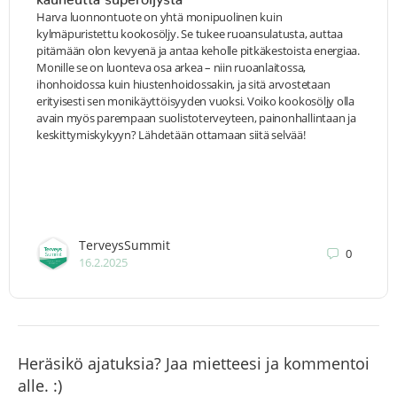
Harva luonnontuote on yhtä monipuolinen kuin
kylmäpuristettu kookosöljy. Se tukee ruoansulatusta, auttaa
pitämään olon kevyenä ja antaa keholle pitkäkestoista energiaa.
Monille se on luonteva osa arkea – niin ruoanlaitossa,
ihonhoidossa kuin hiustenhoidossakin, ja sitä arvostetaan
erityisesti sen monikäyttöisyyden vuoksi. Voiko kookosöljy olla
avain myös parempaan suolistoterveyteen, painonhallintaan ja
keskittymiskykyyn? Lähdetään ottamaan siitä selvää!
TerveysSummit
0
16.2.2025
Heräsikö ajatuksia? Jaa mietteesi ja kommentoi
alle. :)