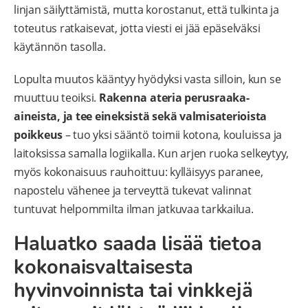
linjan säilyttämistä, mutta korostanut, että tulkinta ja
toteutus ratkaisevat, jotta viesti ei jää epäselväksi
käytännön tasolla.
Lopulta muutos kääntyy hyödyksi vasta silloin, kun se
muuttuu teoiksi.
Rakenna ateria perusraaka-
aineista, ja tee eineksistä sekä valmisaterioista
poikkeus
– tuo yksi sääntö toimii kotona, kouluissa ja
laitoksissa samalla logiikalla. Kun arjen ruoka selkeytyy,
myös kokonaisuus rauhoittuu: kylläisyys paranee,
napostelu vähenee ja terveyttä tukevat valinnat
tuntuvat helpommilta ilman jatkuvaa tarkkailua.
Haluatko saada lisää tietoa
kokonaisvaltaisesta
hyvinvoinnista tai vinkkejä