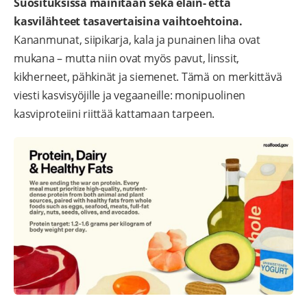
Suosituksissa mainitaan sekä eläin- että
kasvilähteet tasavertaisina vaihtoehtoina.
Kananmunat, siipikarja, kala ja punainen liha ovat
mukana – mutta niin ovat myös pavut, linssit,
kikherneet, pähkinät ja siemenet. Tämä on merkittävä
viesti kasvisyöjille ja vegaaneille: monipuolinen
kasviproteiini riittää kattamaan tarpeen.