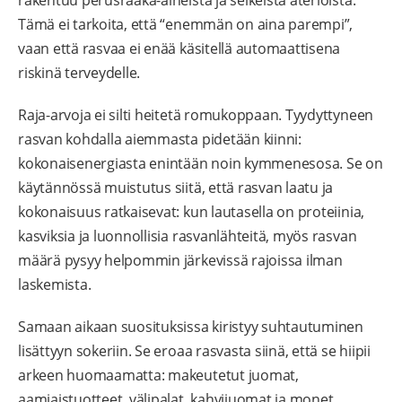
Tämä ei tarkoita, että “enemmän on aina parempi”,
vaan että rasvaa ei enää käsitellä automaattisena
riskinä terveydelle.
Raja-arvoja ei silti heitetä romukoppaan. Tyydyttyneen
rasvan kohdalla aiemmasta pidetään kiinni:
kokonaisenergiasta enintään noin kymmenesosa. Se on
käytännössä muistutus siitä, että rasvan laatu ja
kokonaisuus ratkaisevat: kun lautasella on proteiinia,
kasviksia ja luonnollisia rasvanlähteitä, myös rasvan
määrä pysyy helpommin järkevissä rajoissa ilman
laskemista.
Samaan aikaan suosituksissa kiristyy suhtautuminen
lisättyyn sokeriin. Se eroaa rasvasta siinä, että se hiipii
arkeen huomaamatta: makeutetut juomat,
aamiaistuotteet, välipalat, kahvijuomat ja monet