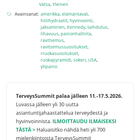
Vatsa
,
Yleinen
Avainsanat:
amerikka
,
elämäntavat
,
hiilihydraatit
,
hyvinvointi
,
jaksaminen
,
Kennedy
,
laihdutus
,
lihavuus
,
painonhallinta
,
ravitsemus
,
ravitsemussuositukset
,
rruokasuositukset
,
ruokapyramidi
,
sokeri
,
USA
,
ylipaino
TerveysSummit palaa jälleen 11.-17.5.2026.
Luvassa jälleen yli 30 uutta
asiantuntijahaastattelua terveydestä ja
hyvinvoinnista.
ILMOITTAUDU ILMAISEKSI
TÄSTÄ >
Haluaisitko nähdä heti yli 700
mielenkiintoista TerveysSummit