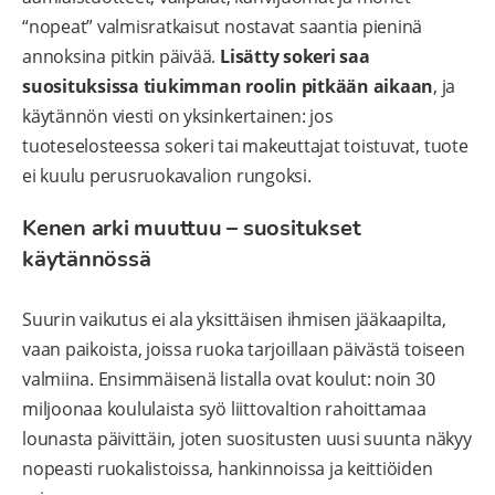
“nopeat” valmisratkaisut nostavat saantia pieninä
annoksina pitkin päivää.
Lisätty sokeri saa
suosituksissa tiukimman roolin pitkään aikaan
, ja
käytännön viesti on yksinkertainen: jos
tuoteselosteessa sokeri tai makeuttajat toistuvat, tuote
ei kuulu perusruokavalion rungoksi.
Kenen arki muuttuu – suositukset
käytännössä
Suurin vaikutus ei ala yksittäisen ihmisen jääkaapilta,
vaan paikoista, joissa ruoka tarjoillaan päivästä toiseen
valmiina. Ensimmäisenä listalla ovat koulut: noin 30
miljoonaa koululaista syö liittovaltion rahoittamaa
lounasta päivittäin, joten suositusten uusi suunta näkyy
nopeasti ruokalistoissa, hankinnoissa ja keittiöiden