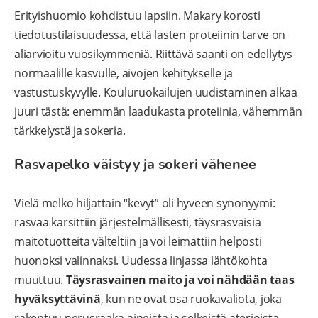
Erityishuomio kohdistuu lapsiin. Makary korosti
tiedotustilaisuudessa, että lasten proteiinin tarve on
aliarvioitu vuosikymmeniä. Riittävä saanti on edellytys
normaalille kasvulle, aivojen kehitykselle ja
vastustuskyvylle. Kouluruokailujen uudistaminen alkaa
juuri tästä: enemmän laadukasta proteiinia, vähemmän
tärkkelystä ja sokeria.
Rasvapelko väistyy ja sokeri vähenee
Vielä melko hiljattain “kevyt” oli hyveen synonyymi:
rasvaa karsittiin järjestelmällisesti, täysrasvaisia
maitotuotteita välteltiin ja voi leimattiin helposti
huonoksi valinnaksi. Uudessa linjassa lähtökohta
muuttuu.
Täysrasvainen maito ja voi nähdään taas
hyväksyttävinä
, kun ne ovat osa ruokavaliota, joka
rakentuu perusraaka-aineista ja selkeistä aterioista.