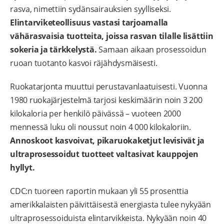
rasva, nimettiin sydänsairauksien syylliseksi.
Elintarviketeollisuus vastasi tarjoamalla
vähärasvaisia tuotteita, joissa rasvan tilalle lisättiin
sokeria ja tärkkelystä.
Samaan aikaan prosessoidun
ruoan tuotanto kasvoi räjähdysmäisesti.
Ruokatarjonta muuttui perustavanlaatuisesti. Vuonna
1980 ruokajärjestelmä tarjosi keskimäärin noin 3 200
kilokaloria per henkilö päivässä – vuoteen 2000
mennessä luku oli noussut noin 4 000 kilokaloriin.
Annoskoot kasvoivat, pikaruokaketjut levisivät ja
ultraprosessoidut tuotteet valtasivat kauppojen
hyllyt.
CDC:n tuoreen raportin mukaan yli 55 prosenttia
amerikkalaisten päivittäisestä energiasta tulee nykyään
ultraprosessoiduista elintarvikkeista. Nykyään noin 40