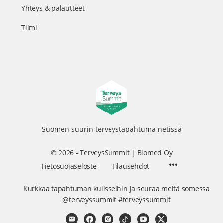
Yhteys & palautteet
Tiimi
Suomen suurin terveystapahtuma netissä
© 2026 - TerveysSummit | Biomed Oy
Menu
Tietosuojaseloste
Tilausehdot
Items
Kurkkaa tapahtuman kulisseihin ja seuraa meitä somessa
@terveyssummit #terveyssummit