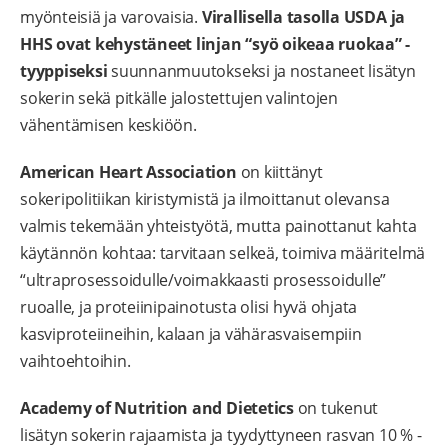
myönteisiä ja varovaisia.
Virallisella tasolla USDA ja
HHS ovat kehystäneet linjan “syö oikeaa ruokaa” -
tyyppiseksi
suunnanmuutokseksi ja nostaneet lisätyn
sokerin sekä pitkälle jalostettujen valintojen
vähentämisen keskiöön.
American Heart Association
on kiittänyt
sokeripolitiikan kiristymistä ja ilmoittanut olevansa
valmis tekemään yhteistyötä, mutta painottanut kahta
käytännön kohtaa: tarvitaan selkeä, toimiva määritelmä
“ultraprosessoidulle/voimakkaasti prosessoidulle”
ruoalle, ja proteiinipainotusta olisi hyvä ohjata
kasviproteiineihin, kalaan ja vähärasvaisempiin
vaihtoehtoihin.
Academy of Nutrition and Dietetics
on tukenut
lisätyn sokerin rajaamista ja tyydyttyneen rasvan 10 % -