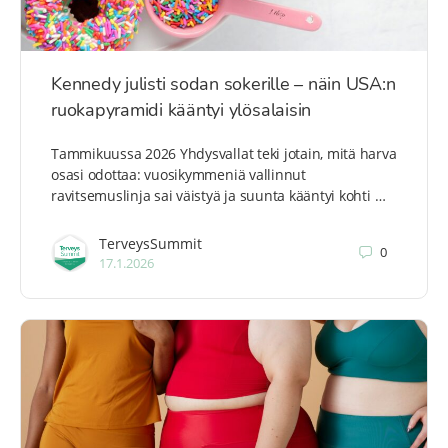
Kennedy julisti sodan sokerille – näin USA:n
ruokapyramidi kääntyi ylösalaisin
Tammikuussa 2026 Yhdysvallat teki jotain, mitä harva
osasi odottaa: vuosikymmeniä vallinnut
ravitsemuslinja sai väistyä ja suunta kääntyi kohti …
TerveysSummit
0
17.1.2026