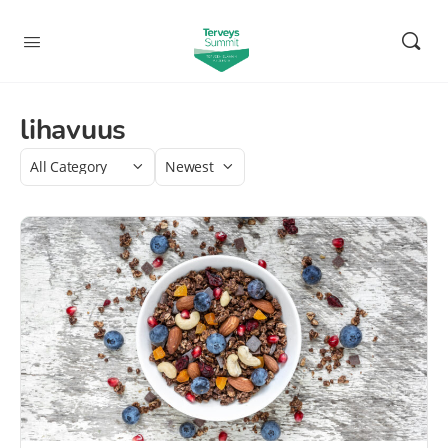
lihavuus
Category
Sort
by