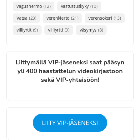
vagushermo
(12)
vastustuskyky
(10)
Vatsa
(23)
verenkierto
(21)
verensokeri
(13)
villiyrtit
(9)
villiyrtti
(9)
väsymys
(8)
Liittymällä VIP-jäseneksi saat pääsyn
yli 400 haastattelun videokirjastoon
sekä VIP-yhteisöön!
LIITY VIP-JÄSENEKSI