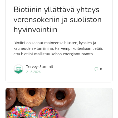
Biotiinin yllättävä yhteys
verensokeriin ja suoliston
hyvinvointiin
Biotiini on saanut maineensa hiusten, kynsien ja
kauneuden vitamiinina. Harvempi kuitenkaan tietää,
että biotiini osallistuu kehon energiantuotanto…
TerveysSummit
0
21.6.2026