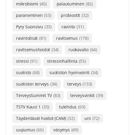
mikrobiomi
(40)
palautuminen
(82)
paraneminen
(53)
probiootit
(32)
Pyry Suonsivu
(33)
ravinto
(31)
ravintolisät
(81)
ravitsemus
(178)
ravitsemushoidot
(34)
ruokavalio
(64)
stressi
(91)
stressinhallinta
(55)
suolisto
(68)
suoliston hyvinvointi
(34)
suoliston terveys
(34)
terveys
(133)
TerveysSummit TV
(83)
terveysvinkit
(39)
TSTV Kausi 1
(35)
tulehdus
(69)
Täydentävät hoidot (CAM)
(32)
uni
(72)
uupumus
(66)
väsymys
(49)