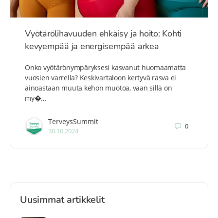
Vyötärölihavuuden ehkäisy ja hoito: Kohti
kevyempää ja energisempää arkea
Onko vyötärönympäryksesi kasvanut huomaamatta
vuosien varrella? Keskivartaloon kertyvä rasva ei
ainoastaan muuta kehon muotoa, vaan sillä on
my�…
TerveysSummit
0
30.10.2024
Uusimmat artikkelit