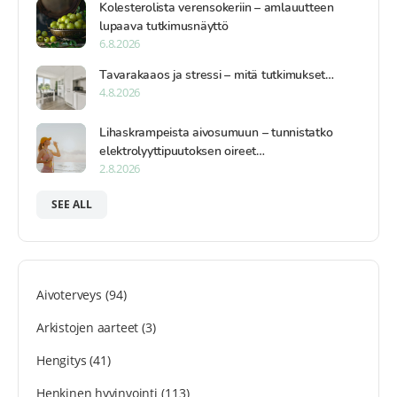
Kolesterolista verensokeriin – amlauutteen
lupaava tutkimusnäyttö
6.8.2026
Tavarakaaos ja stressi – mitä tutkimukset…
4.8.2026
Lihaskrampeista aivosumuun – tunnistatko
elektrolyyttipuutoksen oireet…
2.8.2026
SEE ALL
Aivoterveys
(94)
Arkistojen aarteet
(3)
Hengitys
(41)
Henkinen hyvinvointi
(113)