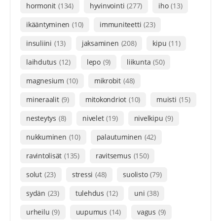
hormonit
(134)
hyvinvointi
(277)
iho
(13)
ikääntyminen
(10)
immuniteetti
(23)
insuliini
(13)
jaksaminen
(208)
kipu
(11)
laihdutus
(12)
lepo
(9)
liikunta
(50)
magnesium
(10)
mikrobit
(48)
mineraalit
(9)
mitokondriot
(10)
muisti
(15)
nesteytys
(8)
nivelet
(19)
nivelkipu
(9)
nukkuminen
(10)
palautuminen
(42)
ravintolisät
(135)
ravitsemus
(150)
solut
(23)
stressi
(48)
suolisto
(79)
sydän
(23)
tulehdus
(12)
uni
(38)
urheilu
(9)
uupumus
(14)
vagus
(9)