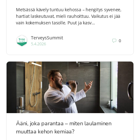
Metsässä kävely tuntuu kehossa – hengitys syvenee,
hartiat laskeutuvat, mieli rauhoittuu. Vaikutus ei jää
vain kokemuksen tasolle. Puut ja kasv…
TerveysSummit
0
5.4.2026
Ääni, joka parantaa – miten laulaminen
muuttaa kehon kemiaa?