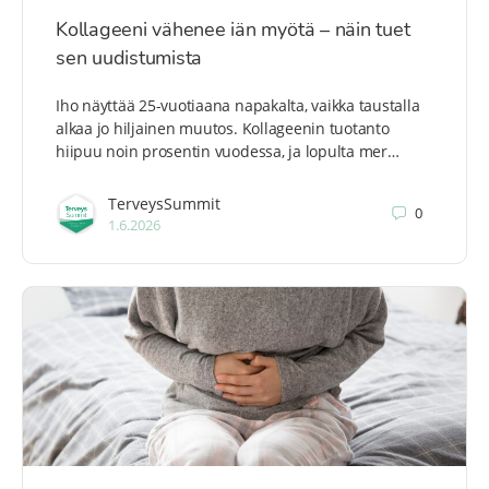
Kollageeni vähenee iän myötä – näin tuet
sen uudistumista
Iho näyttää 25-vuotiaana napakalta, vaikka taustalla
alkaa jo hiljainen muutos. Kollageenin tuotanto
hiipuu noin prosentin vuodessa, ja lopulta mer…
TerveysSummit
0
1.6.2026