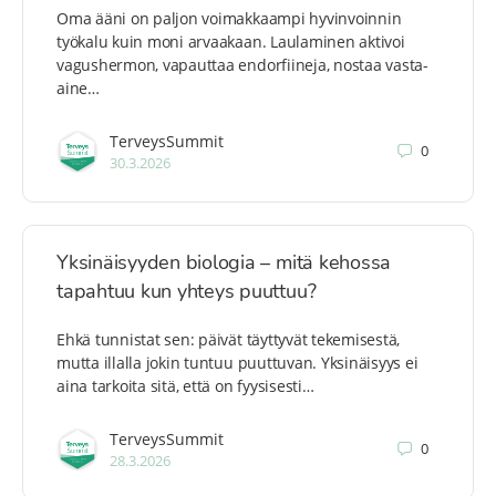
Oma ääni on paljon voimakkaampi hyvinvoinnin
työkalu kuin moni arvaakaan. Laulaminen aktivoi
vagushermon, vapauttaa endorfiineja, nostaa vasta-
aine…
TerveysSummit
0
30.3.2026
Yksinäisyyden biologia – mitä kehossa
tapahtuu kun yhteys puuttuu?
Ehkä tunnistat sen: päivät täyttyvät tekemisestä,
mutta illalla jokin tuntuu puuttuvan. Yksinäisyys ei
aina tarkoita sitä, että on fyysisesti…
TerveysSummit
0
28.3.2026