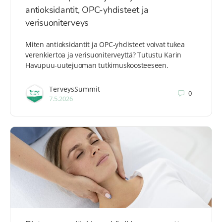
antioksidantit, OPC-yhdisteet ja
verisuoniterveys
Miten antioksidantit ja OPC-yhdisteet voivat tukea
verenkiertoa ja verisuoniterveyttä? Tutustu Karin
Havupuu-uutejuoman tutkimuskoosteeseen.
TerveysSummit
0
7.5.2026