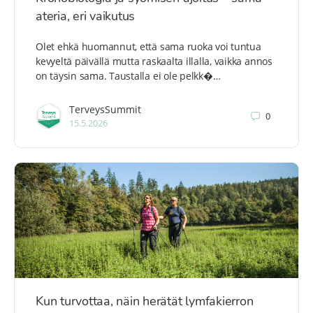
ateria, eri vaikutus
Olet ehkä huomannut, että sama ruoka voi tuntua
kevyeltä päivällä mutta raskaalta illalla, vaikka annos
on täysin sama. Taustalla ei ole pelkk�…
TerveysSummit
0
15.5.2026
Kun turvottaa, näin herätät lymfakierron