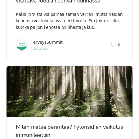
yllättävä rooli aineenvaihdunnassa
Kaksi ihmistä voi painaa saman verran, mutta heidän
kehonsa voi toimia hyvin eri tavalla. Ero johtuu siitä,
kuinka paljon kehossa on lihasta ja kui…
TerveysSummit
0
13.4.2026
Miten metsä parantaa? Fytonsidien vaikutus
immuniteettiin