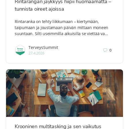
Rintarangan jäykkyys hiipii huomaamatta –
tunnista oireet ajoissa
Rintaranka on tehty liikkumaan – kiertymään,
taipumaan ja joustamaan päivän mittaan moneen
suuntaan. Silti useimmilla aikuisilla se viettää va…
TerveysSummit
0
27.4.2026
Krooninen multitasking ja sen vaikutus