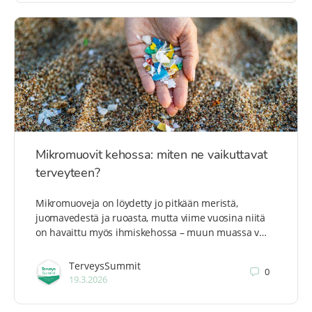
Mikromuovit kehossa: miten ne vaikuttavat
terveyteen?
Mikromuoveja on löydetty jo pitkään meristä,
juomavedestä ja ruoasta, mutta viime vuosina niitä
on havaittu myös ihmiskehossa – muun muassa v…
TerveysSummit
0
19.3.2026