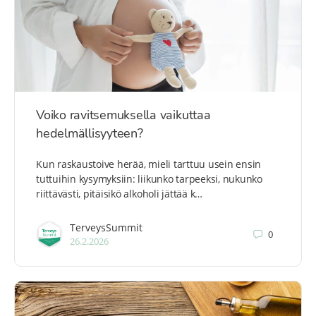
Voiko ravitsemuksella vaikuttaa
hedelmällisyyteen?
Kun raskaustoive herää, mieli tarttuu usein ensin
tuttuihin kysymyksiin: liikunko tarpeeksi, nukunko
riittävästi, pitäisikö alkoholi jättää k…
TerveysSummit
0
26.2.2026