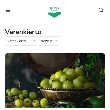
Verenkierto
Category
Sort
by