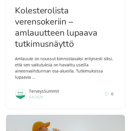
Kolesterolista
verensokeriin –
amlauutteen lupaava
tutkimusnäyttö
Amlauute on noussut kiinnostavaksi erityisesti siksi,
että sen vaikutuksia on havaittu useilla
aineenvaihdunnan osa-alueilla. Tutkimuksissa
lupaavia …
TerveysSummit
0
6.8.2026