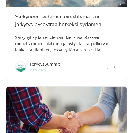
Särkyneen sydämen oireyhtymä: kun
järkytys pysäyttää hetkeksi sydämen
Särkynyt sydän ei ole vain kielikuva. Rakkaan
menettäminen, äkillinen järkytys tai iso pelko voi
laukaista tilanteen, jossa sydän alkaa oireilla…
TerveysSummit
0
10.6.2026