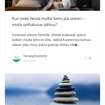
Kun mieli herää mutta keho jää uneen –
mistä unihalvaus johtuu?
Huomaat olevasi hereillä. Silmät aukeavat, ajatus
kulkee, mutta keho ei liiku. Välillä huoneessa tuntuu
olevan joku muu, paino painaa rintaa, eik�…
TerveysSummit
0
25.6.2026