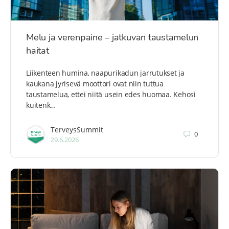
Melu ja verenpaine – jatkuvan taustamelun
haitat
Liikenteen humina, naapurikadun jarrutukset ja
kaukana jyrisevä moottori ovat niin tuttua
taustamelua, ettei niitä usein edes huomaa. Kehosi
kuitenk…
TerveysSummit
0
29.6.2026