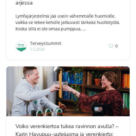
arjessa
Lymfajärjestelmä jää usein vähemmälle huomiolle,
vaikka se tekee keholle jatkuvasti tärkeää huoltotyötä.
Koska sillä ei ole omaa pumppua, …
TerveysSummit
0
7.5.2026
Voiko verenkiertoa tukea ravinnon avulla? –
Karin Havupuu-uutejuoma ja verenkierto: