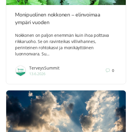
Monipuolinen nokkonen – elinvoimaa
ympäri vuoden
Nokkonen on paljon enemmän kuin ihoa polttava
rikkaruoho. Se on ravinteikas villivihannes,
perinteinen rohtokasvi ja monikäyttöinen
luonnonvara. Su…
TerveysSummit
0
13.6.2026