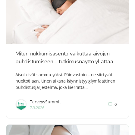
Miten nukkumisasento vaikuttaa aivojen
puhdistumiseen – tutkimusnäyttö yllättää
Aivot eivät sammu yöksi. Päinvastoin – ne siirtyvät
huoltotilaan. Unen aikana käynnistyy glymfaattinen
puhdistusjärjestelmä, joka kierrättä…
TerveysSummit
0
7.3.2026