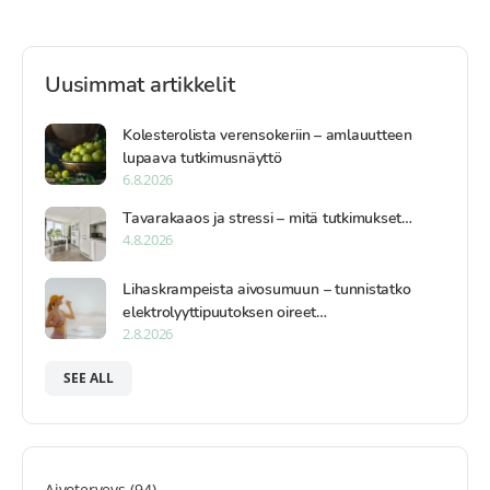
Uusimmat artikkelit
Kolesterolista verensokeriin – amlauutteen
lupaava tutkimusnäyttö
6.8.2026
Tavarakaaos ja stressi – mitä tutkimukset…
4.8.2026
Lihaskrampeista aivosumuun – tunnistatko
elektrolyyttipuutoksen oireet…
2.8.2026
SEE ALL
Aivoterveys
(94)