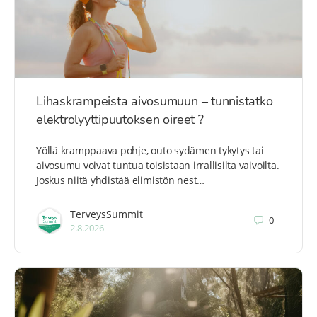
Lihaskrampeista aivosumuun – tunnistatko
elektrolyyttipuutoksen oireet ?
Yöllä kramppaava pohje, outo sydämen tykytys tai
aivosumu voivat tuntua toisistaan irrallisilta vaivoilta.
Joskus niitä yhdistää elimistön nest…
TerveysSummit
0
2.8.2026