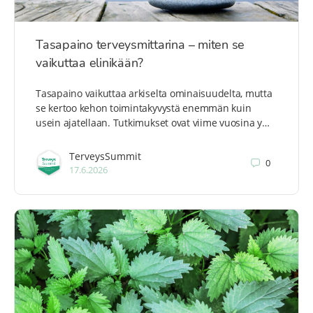
Tasapaino terveysmittarina – miten se
vaikuttaa elinikään?
Tasapaino vaikuttaa arkiselta ominaisuudelta, mutta
se kertoo kehon toimintakyvystä enemmän kuin
usein ajatellaan. Tutkimukset ovat viime vuosina y…
TerveysSummit
0
17.6.2026