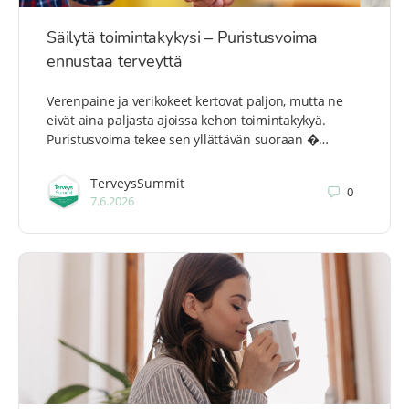
Säilytä toimintakykysi – Puristusvoima
ennustaa terveyttä
Verenpaine ja verikokeet kertovat paljon, mutta ne
eivät aina paljasta ajoissa kehon toimintakykyä.
Puristusvoima tekee sen yllättävän suoraan �…
TerveysSummit
0
7.6.2026