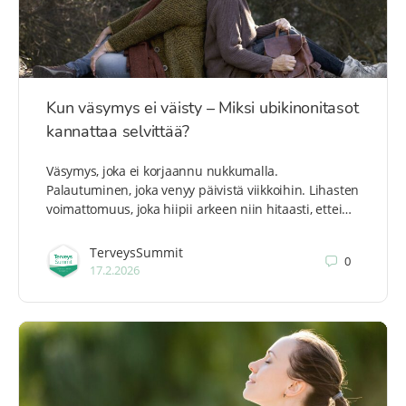
Kun väsymys ei väisty – Miksi ubikinonitasot
kannattaa selvittää?
Väsymys, joka ei korjaannu nukkumalla.
Palautuminen, joka venyy päivistä viikkoihin. Lihasten
voimattomuus, joka hiipii arkeen niin hitaasti, ettei…
TerveysSummit
0
17.2.2026