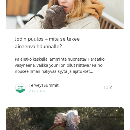
Jodin puutos – mitä se tekee
aineenvaihdunnalle?
Paleletko keskellä lämmintä huonetta? Heräätkö
väsyneenä, vaikka yöuni on ollut riittävä? Paino
nousee ilman näkyvää syytä ja ajatukset…
TerveysSummit
0
20.2.2026