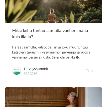
Miksi keho tuntuu aamulla vanhemmalta
kuin illalla?
Heräät aamulla, katsot peiliin ja joku muu tuntuu
katsovan takaisin – väsyneempi, jäykempi ja vuosia
vanhempi versio sinusta. Se ei ole pelkkä�…
TerveysSummit
0
16.7.2026