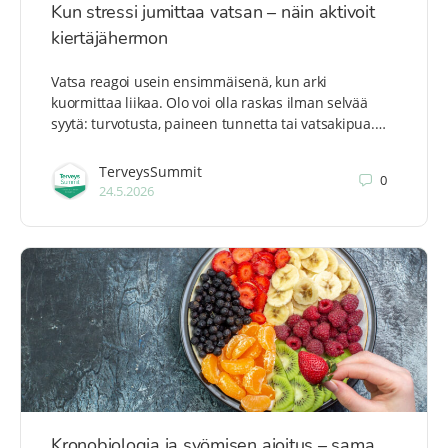
Kun stressi jumittaa vatsan – näin aktivoit
kiertäjähermon
Vatsa reagoi usein ensimmäisenä, kun arki
kuormittaa liikaa. Olo voi olla raskas ilman selvää
syytä: turvotusta, paineen tunnetta tai vatsakipua.…
TerveysSummit
0
24.5.2026
Kronobiologia ja syömisen ajoitus – sama