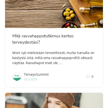
Mitä rasvahappotutkimus kertoo
terveydestäsi?
Moni syö mielestään terveellisesti, mutta harvalla on
käsitystä siitä, miltä oma rasvahappoprofiili oikeasti
näyttää. Rasvahapot eivät ole …
TerveysSummit
0
23.2.2026