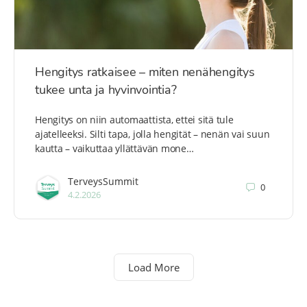
Hengitys ratkaisee – miten nenähengitys
tukee unta ja hyvinvointia?
Hengitys on niin automaattista, ettei sitä tule
ajatelleeksi. Silti tapa, jolla hengität – nenän vai suun
kautta – vaikuttaa yllättävän mone…
TerveysSummit
0
4.2.2026
Load More