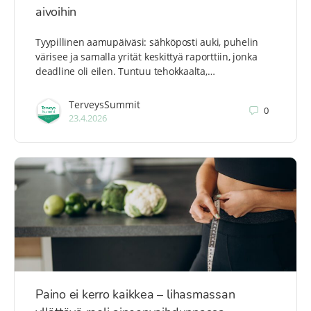
aivoihin
Tyypillinen aamupäiväsi: sähköposti auki, puhelin
värisee ja samalla yrität keskittyä raporttiin, jonka
deadline oli eilen. Tuntuu tehokkaalta,…
TerveysSummit
0
23.4.2026
Paino ei kerro kaikkea – lihasmassan