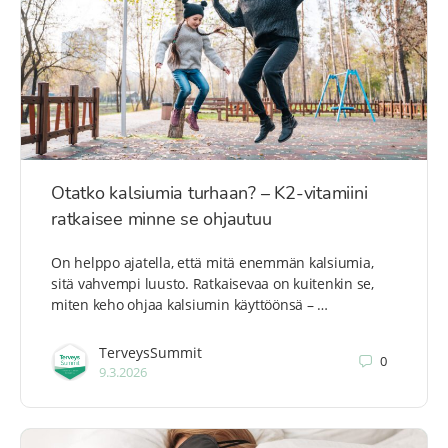
Otatko kalsiumia turhaan? – K2-vitamiini
ratkaisee minne se ohjautuu
On helppo ajatella, että mitä enemmän kalsiumia,
sitä vahvempi luusto. Ratkaisevaa on kuitenkin se,
miten keho ohjaa kalsiumin käyttöönsä – …
TerveysSummit
0
9.3.2026