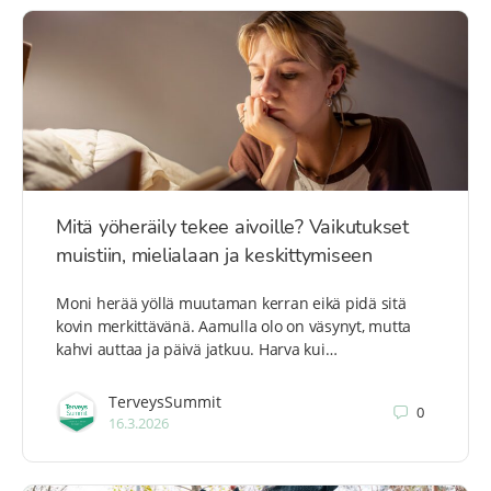
Mitä yöheräily tekee aivoille? Vaikutukset
muistiin, mielialaan ja keskittymiseen
Moni herää yöllä muutaman kerran eikä pidä sitä
kovin merkittävänä. Aamulla olo on väsynyt, mutta
kahvi auttaa ja päivä jatkuu. Harva kui…
TerveysSummit
0
16.3.2026