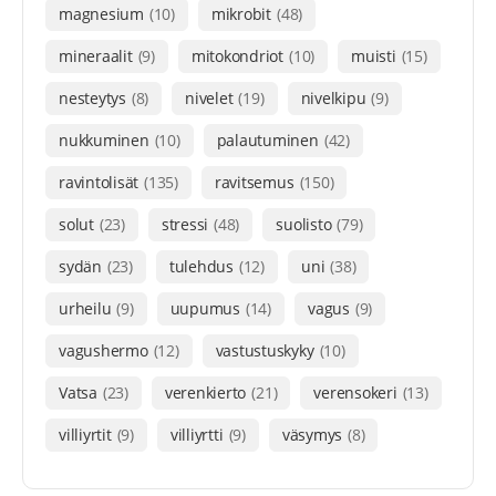
magnesium
(10)
mikrobit
(48)
mineraalit
(9)
mitokondriot
(10)
muisti
(15)
nesteytys
(8)
nivelet
(19)
nivelkipu
(9)
nukkuminen
(10)
palautuminen
(42)
ravintolisät
(135)
ravitsemus
(150)
solut
(23)
stressi
(48)
suolisto
(79)
sydän
(23)
tulehdus
(12)
uni
(38)
urheilu
(9)
uupumus
(14)
vagus
(9)
vagushermo
(12)
vastustuskyky
(10)
Vatsa
(23)
verenkierto
(21)
verensokeri
(13)
villiyrtit
(9)
villiyrtti
(9)
väsymys
(8)