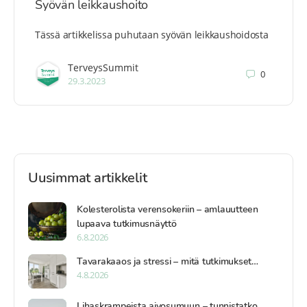
Syövän leikkaushoito
Tässä artikkelissa puhutaan syövän leikkaushoidosta
TerveysSummit
0
29.3.2023
Uusimmat artikkelit
Kolesterolista verensokeriin – amlauutteen
lupaava tutkimusnäyttö
6.8.2026
Tavarakaaos ja stressi – mitä tutkimukset…
4.8.2026
Lihaskrampeista aivosumuun – tunnistatko