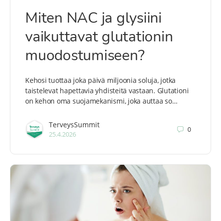
Miten NAC ja glysiini
vaikuttavat glutationin
muodostumiseen?
Kehosi tuottaa joka päivä miljoonia soluja, jotka
taistelevat hapettavia yhdisteitä vastaan. Glutationi
on kehon oma suojamekanismi, joka auttaa so…
TerveysSummit
0
25.4.2026