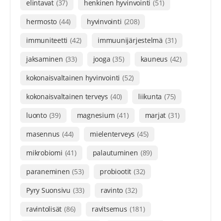
elintavat
(37)
henkinen hyvinvointi
(51)
hermosto
(44)
hyvinvointi
(208)
immuniteetti
(42)
immuunijärjestelmä
(31)
jaksaminen
(33)
jooga
(35)
kauneus
(42)
kokonaisvaltainen hyvinvointi
(52)
kokonaisvaltainen terveys
(40)
liikunta
(75)
luonto
(39)
magnesium
(41)
marjat
(31)
masennus
(44)
mielenterveys
(45)
mikrobiomi
(41)
palautuminen
(89)
paraneminen
(53)
probiootit
(32)
Pyry Suonsivu
(33)
ravinto
(32)
ravintolisät
(86)
ravitsemus
(181)