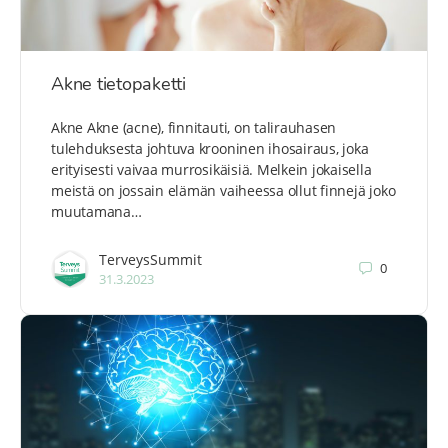
Akne tietopaketti
Akne Akne (acne), finnitauti, on talirauhasen
tulehduksesta johtuva krooninen ihosairaus, joka
erityisesti vaivaa murrosikäisiä. Melkein jokaisella
meistä on jossain elämän vaiheessa ollut finnejä joko
muutamana…
TerveysSummit
0
31.3.2023