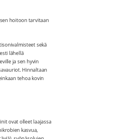
ksen hoitoon tarvitaan
tisonivalmisteet sekä
esti lähellä
ville ja sen hyvin
savauriot. Hinnaltaan
seinkaan tehoa kovin
nit ovat olleet laajassa
mikrobien kasvua,
stäviä), syöpäsolujen