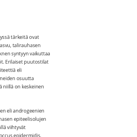
yssä tärkeitä ovat
kasvu, talirauhasen
knen syntyyn vaikuttaa
. Erilaiset puutostilat
eettiä eli
aineiden osuutta
 niillä on keskeinen
en eli androgeenien
uhasen epiteelisolujen
lä viihtyvät
occus epidermidis.