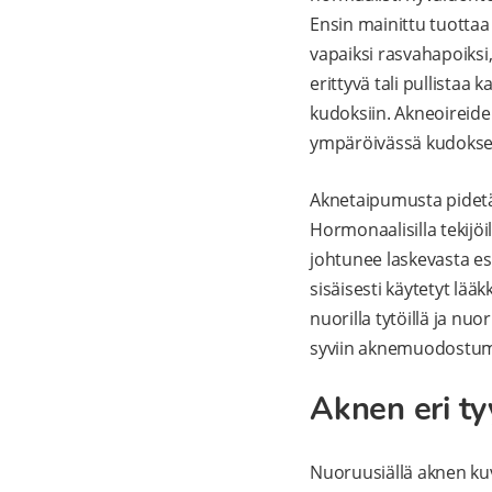
Ensin mainittu tuottaa 
vapaiksi rasvahapoiksi,
erittyvä tali pullista
kudoksiin. Akneoireide
ympäröivässä kudokse
Aknetaipumusta pidetää
Hormonaalisilla tekijö
johtunee laskevasta es
sisäisesti käytetyt lää
nuorilla tytöillä ja nuo
syviin aknemuodostum
Aknen eri ty
Nuoruusiällä aknen kuv