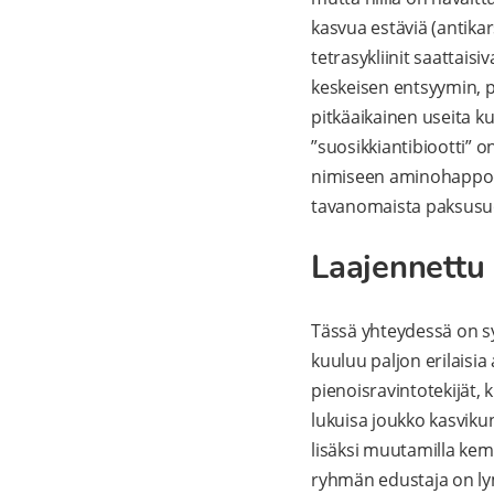
kasvua estäviä (antikars
tetrasykliinit saattai
keskeisen entsyymin, p
pitkäaikainen useita ku
”suosikkiantibiootti” on 
nimiseen aminohappoon
tavanomaista paksusuo
Laajennettu 
Tässä yhteydessä on sy
kuuluu paljon erilaisi
pienoisravintotekijät,
lukuisa joukko kasviku
lisäksi muutamilla kemi
ryhmän edustaja on lym