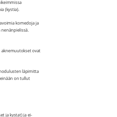
vaikeimmissa
 (kystia).
 avoimia komedoja ja
a nenänpielissä.
a aknemuutokset ovat
nodulusten läpimitta
einään on tullut
 ja kystat) ja ei-