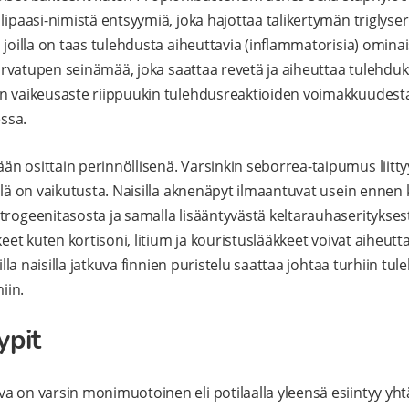
lipaasi-nimistä entsyymiä, joka hajottaa talikertymän triglyseri
 joilla on taas tulehdusta aiheuttavia (inflammatorisia) omina
a karvatupen seinämää, joka saattaa revetä ja aiheuttaa tulehd
n vaikeusaste riippuukin tulehdusreaktioiden voimakkuudesta
ssa.
n osittain perinnöllisenä. Varsinkin seborrea-taipumus liitt
illä on vaikutusta. Naisilla aknenäpyt ilmaantuvat usein ennen 
trogeenitasosta ja samalla lisääntyvästä keltarauhaserityksest
kkeet kuten kortisoni, litium ja kouristuslääkkeet voivat aiheut
rilla naisilla jatkuva finnien puristelu saattaa johtaa turhiin tu
iin.
ypit
a on varsin monimuotoinen eli potilaalla yleensä esiintyy yh