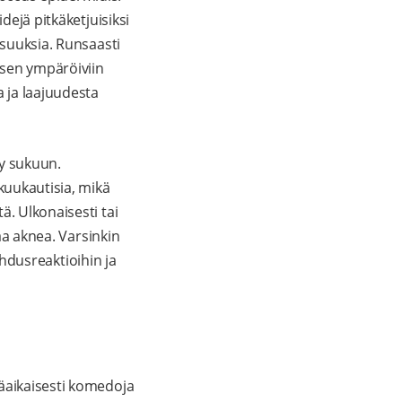
dejä pitkäketjuisiksi
isuuksia. Runsaasti
uksen ympäröiviin
 ja laajuudesta
yy sukuun.
kuukautisia, mikä
ä. Ulkonaisesti tai
taa aknea. Varsinkin
lehdusreaktioihin ja
täaikaisesti komedoja