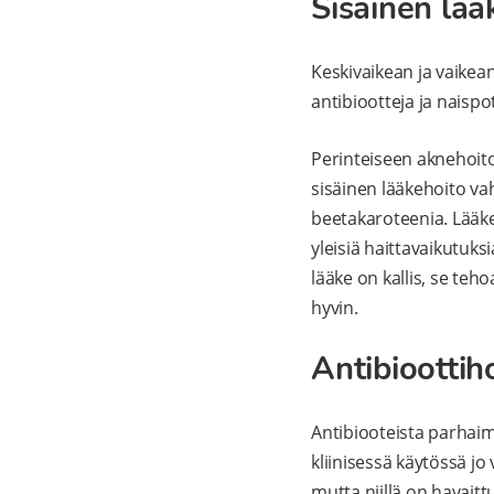
Sisäinen lää
Keskivaikean ja vaikea
antibiootteja ja naispo
Perinteiseen aknehoito
sisäinen lääkehoito vahv
beetakaroteenia. Lääke 
yleisiä haittavaikutuk
lääke on kallis, se te
hyvin.
Antibioottih
Antibiooteista parhaimm
kliinisessä käytössä j
mutta niillä on havaitt