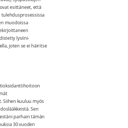
ovat esittäneet, että
en tulehdusprosessissa
knen muodoissa
ekirjoittaneen
istetty lysiini-
, joten se ei häiritse
ntioksidanttihoitoon
ömät
t. Siihen kuuluu myös
hdoslääkkeistä. Sen
elestäni parhain tämän
emuksia 30 vuoden