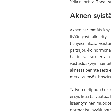
%:lla nuorista. Todellis
Aknen syist
Aknen perimmäisiä syitä
lisääntynyt talineritys
tiehyeen liikasarveist
paitsi joukko hormonaal
häiritsevät solujen ai
vastustuskyvyn häiriöi
aknessa perinteisesti e
merkitys myös ihosair
Talivuoto riippuu hor
eritys lisää talivuotoa
lisääntyminen muodosta
normaalisti hyväluont