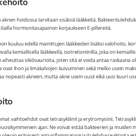
kehoito
n aknen hoidossa tarvitaan sisäisiä lääkkeitä. Bakteeritulehdu
tilailla hormonitasapainon korjaukseen E-pillereitä.
on kuuluu edellä mainittujen lääkkeiden lisäksi valohoito, kor
alla kemiallisella lääkkeellä, isotretioniinilla, joka on kemiallis
aiheuttaa sikiövaurioita, joten sitä ei voida antaa raskaana ole
sia ovat ihon ja limakalvojen kuivuminen sekä melko usein mak
hoaa nopeasti akneen, mutta akne usein uusii eikä uusi kuuri u
oito
at vaihtoehdot ovat tetrasykliinit ja erytromysiini. Tetrasyklii
o vuosikymmenien ajan. Ne voivat estää bakteerien ja muiden 
u olevan erityisesti anti-inflammatorisia (tulehdusreaktioita e