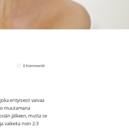
0
Kommentit
oka erityisesti vaivaa
 joko muutamana
iän jälkeen, mutta se
ja vaikeita noin 2-3