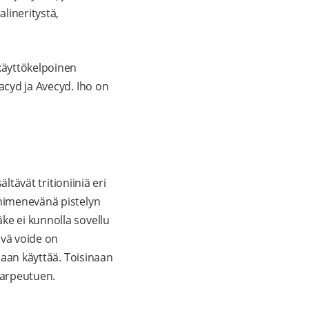
lineritystä,
 käyttökelpoinen
acyd ja Avecyd. Iho on
ltävät tritioniiniä eri
ohimenevänä pistelyn
ke ei kunnolla sovellu
vä voide on
idaan käyttää. Toisinaan
 arpeutuen.