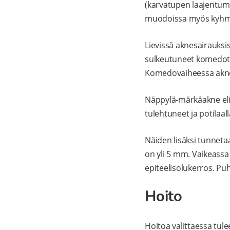
(karvatupen laajentumi
muodoissa myös kyhmyj
Lievissä aknesairauks
sulkeutuneet komedot e
Komedovaiheessa akne 
Näppylä-märkäakne eli
tulehtuneet ja potilaal
Näiden lisäksi tunnet
on yli 5 mm. Vaikeassa 
epiteelisolukerros. Puh
Hoito
Hoitoa valittaessa tule