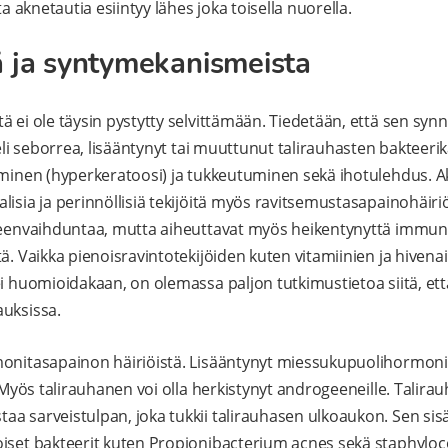
ta aknetautia esiintyy lähes joka toisella nuorella.
ä ja syntymekanismeista
 ei ole täysin pystytty selvittämään. Tiedetään, että sen synn
 eli seborrea, lisääntynyt tai muuttunut talirauhasten bakteeri
uminen (hyperkeratoosi) ja tukkeutuminen sekä ihotulehdus. A
isia ja perinnöllisiä tekijöitä myös ravitsemustasapainohäiriöt
neenvaihduntaa, mutta aiheuttavat myös heikentynyttä immunit
tä. Vaikka pienoisravintotekijöiden kuten vitamiinien ja hiven
i huomioidakaan, on olemassa paljon tutkimustietoa siitä, että
auksissa.
monitasapainon häiriöistä. Lisääntynyt miessukupuolihormoni
. Myös talirauhanen voi olla herkistynyt androgeeneille. Talira
a sarveistulpan, joka tukkii talirauhasen ulkoaukon. Sen sisäl
oiset bakteerit kuten Propionibacterium acnes sekä staphyloc