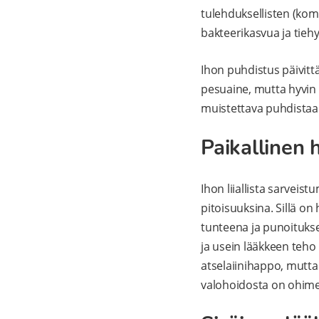
tulehduksellisten (kom
bakteerikasvua ja tiehy
Ihon puhdistus päivitt
pesuaine, mutta hyvin r
muistettava puhdistaa 
Paikallinen 
Ihon liiallista sarveist
pitoisuuksina. Sillä o
tunteena ja punoitukse
ja usein lääkkeen teh
atselaiinihappo, mutta 
valohoidosta on ohim