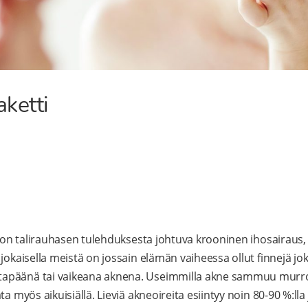
aketti
, on talirauhasen tulehduksesta johtuva krooninen ihosairaus, j
 jokaisella meistä on jossain elämän vaiheessa ollut finnejä
apäänä tai vaikeana aknena. Useimmilla akne sammuu murros
a myös aikuisiällä. Lieviä akneoireita esiintyy noin 80-90 %:lla 