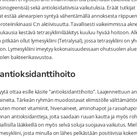
inogeenisiä) sekä antioksidatiivisia vaikutuksia. Eräät tutkijat 
sivat estää aknearpien syntyä vähentämällä annoksesta riippu
roteiinikinaasi C:n aktiivisuutta. Tavallisesti vaikeimmissa a
ukausia kestävä tetrasykliinilääkitys kuuluu hyvää hoitoon. All
pitkään ollut lymesykliini (Tetralysal), jossa tetrasykliini on yhd
. Lymesykliini imeytyy kokonaisuudessaan ohutsuolen alueella
len bakteerikasvustoa.
antioksidanttihoito
ytä ottaa esille käsite ”antioksidanttihoito”. Laajennettuun a
a aineita. Tärkeän ryhmän muodostavat elimistölle välttämätt
 kuten monet vitamiinit, hivenaineet, aminohapot ja rasvahapo
nnan antioksidantteja, joita saadaan ruuan kautta ja myös ro
allisilla lääkkeillä on myös selvä soluja suojaava vaikutus. Mi
esykliini, josta minulla on lähes pelkästään positiivisia kok