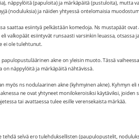
a), näppylöitä (papuloita) ja märkäpäitä (pustuloita), mutta 
ä (noduluksia) ja näiden yhtyessä ontelomaisia muodostumia
issa saattaa esiintyä pelkästään komedoja. Ns mustapäät ovat
li valkopäät esiintyvät runsaasti varsinkin leuassa, otsassa j
ei ole tulehtunut.
 papulopustuläärinen akne on yleisin muoto. Tässä vaiheess
la on näppylöitä ja märkäpäitä nähtävissä.
aan myös ns nodulaarinen akne (kyhmyinen akne). Kyhmyn eli 
aknessa ne ovat yhtyneet monilokeroisiksi käytäviksi, joiden s
jetessa tai avattaessa tulee esille verensekaista märkää.
e tehdä selvä ero tulehduksellisten (paupulopustelit, nodulukset