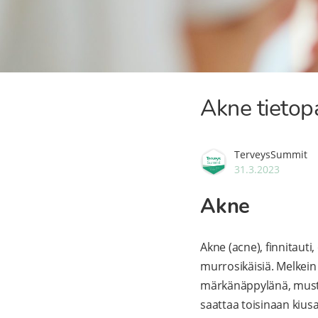
Akne tietop
TerveysSummit
31.3.2023
Akne
Akne (acne), finnitauti
murrosikäisiä. Melkein
märkänäppylänä, must
saattaa toisinaan kiusat