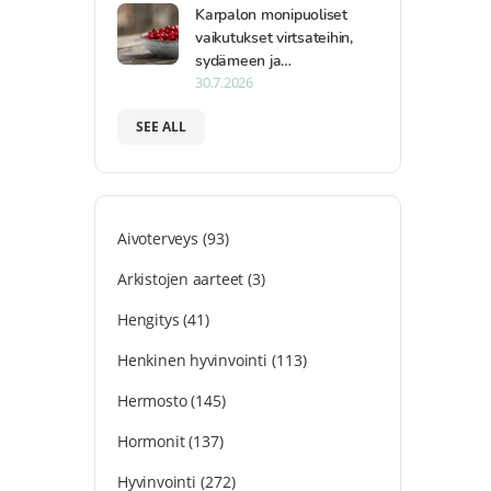
Karpalon monipuoliset
vaikutukset virtsateihin,
sydämeen ja…
30.7.2026
SEE ALL
Aivoterveys
(93)
Arkistojen aarteet
(3)
Hengitys
(41)
Henkinen hyvinvointi
(113)
Hermosto
(145)
Hormonit
(137)
Hyvinvointi
(272)