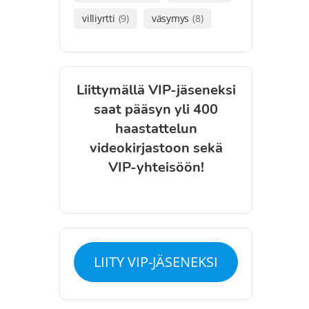
villiyrtti
(9)
väsymys
(8)
Liittymällä VIP-jäseneksi
saat pääsyn yli 400
haastattelun
videokirjastoon sekä
VIP-yhteisöön!
LIITY VIP-JÄSENEKSI