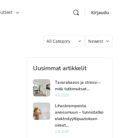
utteet
Kirjaudu
Category
Sort
by
Uusimmat artikkelit
Tavarakaaos ja stressi –
mitä tutkimukset…
4.8.2026
Lihaskrampeista
aivosumuun – tunnistatko
elektrolyyttipuutoksen
oireet…
2.8.2026