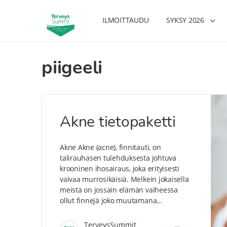
ILMOITTAUDU
SYKSY 2026
piigeeli
Akne tietopaketti
Akne Akne (acne), finnitauti, on
talirauhasen tulehduksesta johtuva
krooninen ihosairaus, joka erityisesti
vaivaa murrosikäisiä. Melkein jokaisella
meistä on jossain elämän vaiheessa
ollut finnejä joko muutamana…
TerveysSummit