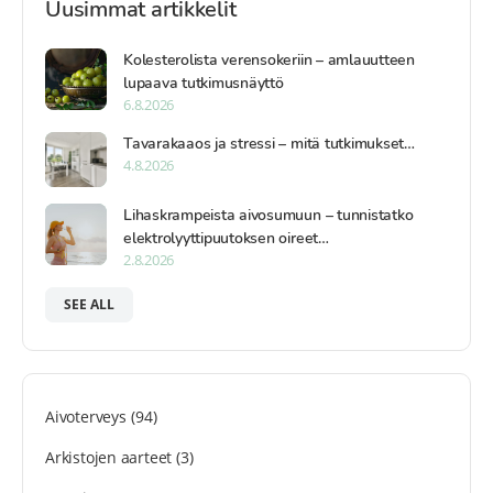
Uusimmat artikkelit
Kolesterolista verensokeriin – amlauutteen
lupaava tutkimusnäyttö
6.8.2026
Tavarakaaos ja stressi – mitä tutkimukset…
4.8.2026
Lihaskrampeista aivosumuun – tunnistatko
elektrolyyttipuutoksen oireet…
2.8.2026
SEE ALL
Aivoterveys
(94)
Arkistojen aarteet
(3)