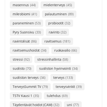
masennus
(44)
mielenterveys
(45)
mikrobiomi
(41)
palautuminen
(89)
paraneminen
(53)
probiootit
(32)
Pyry Suonsivu
(33)
ravinto
(32)
ravintolisät
(86)
ravitsemus
(181)
ravitsemushoidot
(34)
ruokavalio
(66)
stressi
(92)
stressinhallinta
(58)
suolisto
(70)
suoliston hyvinvointi
(34)
suoliston terveys
(34)
terveys
(133)
TerveysSummit TV
(79)
terveysvinkit
(39)
TSTV Kausi 1
(35)
tulehdus
(69)
Täydentävät hoidot (CAM)
(32)
uni
(77)