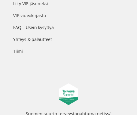
Liity VIP-jäseneksi
VIP-videokirjasto
FAQ – Usein kysyttyä
Yhteys & palautteet
Tiimi
Suomen suurin terveystapahtuma netissä
© 2026 - TerveysSummit | Biomed Oy
Menu
Tietosuojaseloste
Tilausehdot