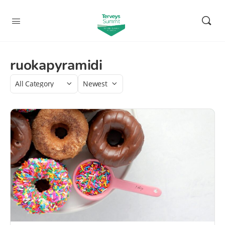
ruokapyramidi
Category
Sort
by