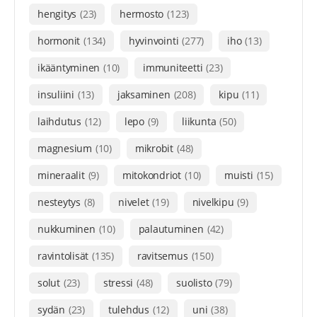
hengitys
(23)
hermosto
(123)
hormonit
(134)
hyvinvointi
(277)
iho
(13)
ikääntyminen
(10)
immuniteetti
(23)
insuliini
(13)
jaksaminen
(208)
kipu
(11)
laihdutus
(12)
lepo
(9)
liikunta
(50)
magnesium
(10)
mikrobit
(48)
mineraalit
(9)
mitokondriot
(10)
muisti
(15)
nesteytys
(8)
nivelet
(19)
nivelkipu
(9)
nukkuminen
(10)
palautuminen
(42)
ravintolisät
(135)
ravitsemus
(150)
solut
(23)
stressi
(48)
suolisto
(79)
sydän
(23)
tulehdus
(12)
uni
(38)