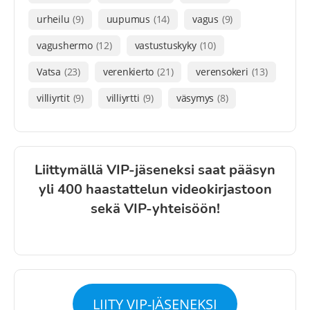
urheilu
(9)
uupumus
(14)
vagus
(9)
vagushermo
(12)
vastustuskyky
(10)
Vatsa
(23)
verenkierto
(21)
verensokeri
(13)
villiyrtit
(9)
villiyrtti
(9)
väsymys
(8)
Liittymällä VIP-jäseneksi saat pääsyn
yli 400 haastattelun videokirjastoon
sekä VIP-yhteisöön!
LIITY VIP-JÄSENEKSI