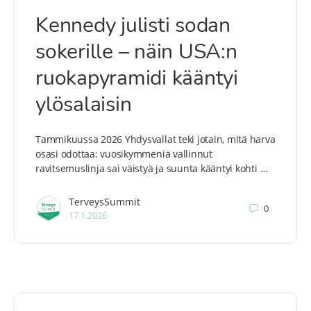
Kennedy julisti sodan
sokerille – näin USA:n
ruokapyramidi kääntyi
ylösalaisin
Tammikuussa 2026 Yhdysvallat teki jotain, mitä harva
osasi odottaa: vuosikymmeniä vallinnut
ravitsemuslinja sai väistyä ja suunta kääntyi kohti …
TerveysSummit
0
17.1.2026