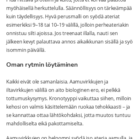
myöhäisellä herkuttelulla. Säännöllisyys on tärkeämpää
kuin täydellisyys. Hyvä perusmalli on syödä ateriat
esimerkiksi 9–18 tai 10–19 välillä, jolloin perheateriakin
onnistuu silti ajoissa. Jos treenaat illalla, nauti sen
jälkeen kevyt palauttava annos aikaikkunan sisällä ja syö
isommin päivällä.
Oman rytmin löytäminen
Kaikki eivät ole samanlaisia. Aamuvirkkujen ja
iltavirkkujen välillä on aito biologinen ero, ei pelkkä
tottumuskysymys. Kronotyyppi vaikuttaa siihen, milloin
kehosi on valmis käsittelemään ruokaa tehokkaasti – ja
se kannattaa ottaa lähtökohdaksi, jotta muutos tuntuu
mahdolliselta eikä pakottamiselta.
Aamuvirkkujen on helpompi syödä iso ateria aamulla, ja