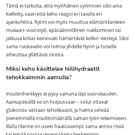
Tämä ei tarkoita, että myöhäinen syöminen olisi aina
kielletty, vaan että keho reagoi eri tavalla eri
ajankohtina. Rytmi voi myös muuttua elämäntilanteen
mukaan: vuorotyö, epäsäännöllinen nukkuminen tai
jatkuva kirkas keinovalo hämärtävät kellon viestejä. Siksi
sama ruokavalio voi toimia yhdelle hyvin ja toiselle
aiheuttaa yllättäviä oireita.
Miksi keho käsittelee hiilihydraatit
tehokkaimmin aamulla
?
Insuliiniherkkyys ei pysy samana läpi vuorokauden.
Aamupäivällä se on huipussaan – solut ottavat
glukoosia vastaan tehokkaasti, ja haima selviää
pienemmällä insuliinimäärällä saman työn tekemiseen.
Illalla tilanne on usein haastavampi: sama annos riisiä
tai leipää nostaa verensokeria herkemmin