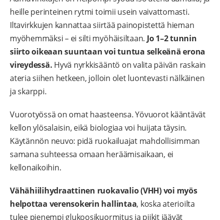
heille perinteinen rytmi toimii usein vaivattomasti.
Iltavirkkujen kannattaa siirtää painopistettä hieman
myöhemmäksi – ei silti myöhäisiltaan.
Jo 1–2 tunnin
siirto oikeaan suuntaan voi tuntua selkeänä erona
vireydessä.
Hyvä nyrkkisääntö on valita päivän raskain
ateria siihen hetkeen, jolloin olet luontevasti nälkäinen
ja skarppi.
Vuorotyössä on omat haasteensa. Yövuorot kääntävät
kellon ylösalaisin, eikä biologiaa voi huijata täysin.
Käytännön neuvo: pidä ruokailuajat mahdollisimman
samana suhteessa omaan heräämisaikaan, ei
kellonaikoihin.
Vähähiilihydraattinen ruokavalio (VHH) voi myös
helpottaa verensokerin hallintaa
, koska aterioilta
tulee pienempi glukoosikuormitus ja piikit jäävät