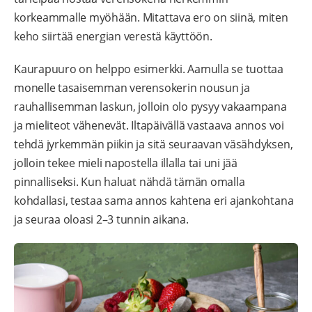
korkeammalle myöhään. Mitattava ero on siinä, miten
keho siirtää energian verestä käyttöön.
Kaurapuuro on helppo esimerkki. Aamulla se tuottaa
monelle tasaisemman verensokerin nousun ja
rauhallisemman laskun, jolloin olo pysyy vakaampana
ja mieliteot vähenevät. Iltapäivällä vastaava annos voi
tehdä jyrkemmän piikin ja sitä seuraavan väsähdyksen,
jolloin tekee mieli napostella illalla tai uni jää
pinnalliseksi. Kun haluat nähdä tämän omalla
kohdallasi, testaa sama annos kahtena eri ajankohtana
ja seuraa oloasi 2–3 tunnin aikana.