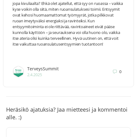
jopa kivuliaalta? Ehkä olet ajatellut, että syy on ruoassa – vaikka
kyse voikin olla siitä, miten ruoansulatuksesi toimii. Entsyymit
ovat kehosi huomaamattomat työmyyrät, jotka pilkkovat
ruoan imeytyväksi energiaksi ja ravinteiksi. Kun
entsyymitoiminta ei ole riittävää, ravintoaineet eivät pääse
kunnolla käyttöön – ja seurauksena voi olla huono olo, vaikka
itse ateria olisi kuinka terveellinen. Hyvä uutinen on, että voit
itse vaikuttaa ruoansulatusentsyymien tuotantoon!
TerveysSummit
0
2.4.2025
Heräsikö ajatuksia? Jaa mietteesi ja kommentoi
alle. :)