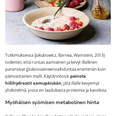
Tutkimuksessa (Jakubowicz, Barnea, Wainstein, 2013)
todettiin, että runsas aamiainen ja kevyt illallinen
paransivat glukoosiaineenvaihduntaa enemmän kuin
päinvastainen malli. Käytännössä:
painota
hiilihydraatit aamupäivään
, jätä illalle kevyempi
yhdistelmä, jossa on laadukasta proteiinia ja kasviksia.
Myöhäisen syömisen metabolinen hinta