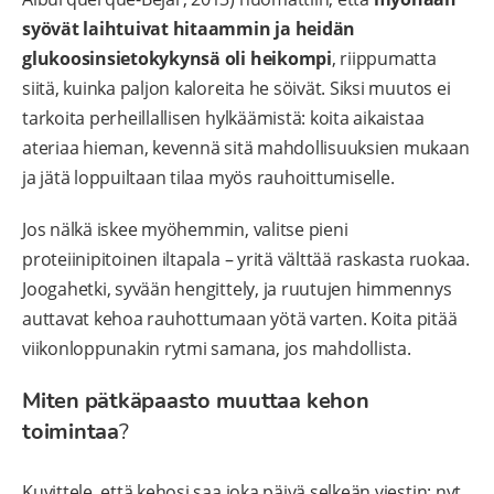
syövät laihtuivat hitaammin ja heidän
glukoosinsietokykynsä oli heikompi
, riippumatta
siitä, kuinka paljon kaloreita he söivät. Siksi muutos ei
tarkoita perheillallisen hylkäämistä: koita aikaistaa
ateriaa hieman, kevennä sitä mahdollisuuksien mukaan
ja jätä loppuiltaan tilaa myös rauhoittumiselle.
Jos nälkä iskee myöhemmin, valitse pieni
proteiinipitoinen iltapala – yritä välttää raskasta ruokaa.
Joogahetki, syvään hengittely, ja ruutujen himmennys
auttavat kehoa rauhottumaan yötä varten. Koita pitää
viikonloppunakin rytmi samana, jos mahdollista.
Miten pätkäpaasto muuttaa kehon
toimintaa
?
Kuvittele, että kehosi saa joka päivä selkeän viestin: nyt