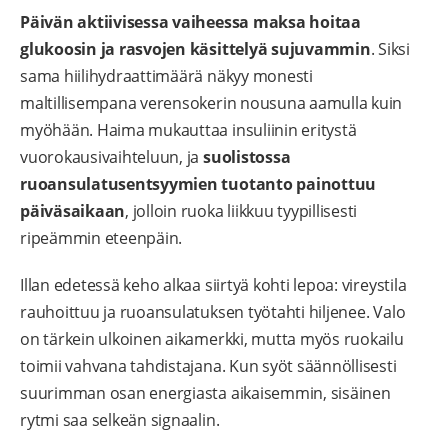
Päivän aktiivisessa vaiheessa maksa hoitaa
glukoosin ja rasvojen käsittelyä sujuvammin
. Siksi
sama hiilihydraattimäärä näkyy monesti
maltillisempana verensokerin nousuna aamulla kuin
myöhään. Haima mukauttaa insuliinin eritystä
vuorokausivaihteluun, ja
suolistossa
ruoansulatusentsyymien tuotanto painottuu
päiväsaikaan
, jolloin ruoka liikkuu tyypillisesti
ripeämmin eteenpäin.
Illan edetessä keho alkaa siirtyä kohti lepoa: vireystila
rauhoittuu ja ruoansulatuksen työtahti hiljenee. Valo
on tärkein ulkoinen aikamerkki, mutta myös ruokailu
toimii vahvana tahdistajana. Kun syöt säännöllisesti
suurimman osan energiasta aikaisemmin, sisäinen
rytmi saa selkeän signaalin.