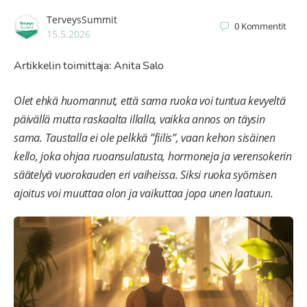
TerveysSummit
0
Kommentit
15.5.2026
Artikkelin toimittaja: Anita Salo
Olet ehkä huomannut, että sama ruoka voi tuntua kevyeltä
päivällä mutta raskaalta illalla, vaikka annos on täysin
sama. Taustalla ei ole pelkkä ”fiilis”, vaan kehon sisäinen
kello, joka ohjaa ruoansulatusta, hormoneja ja verensokerin
säätelyä vuorokauden eri vaiheissa. Siksi ruoka syömisen
ajoitus voi muuttaa olon ja vaikuttaa jopa unen laatuun.