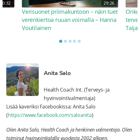
30:32
29:26
Verisuonet priimakuntoon – näin tuet
Onko 
verenkiertoa ruuan voimalla – Hanna
terve
Voutilainen
Taija
●
●
●
●
●
Anita Salo
Health Coach Int. (Terveys- ja
hyvinvointivalmentaja)
Lisää kaveriksi Facebookissa: Anita Salo
(
https://www.facebook.com/saloanita
)
Olen Anita Salo, Health Coach ja henkinen valmentaja. Olen
toiminut hyvinvointialalla vuodesta 2002 alkaen.