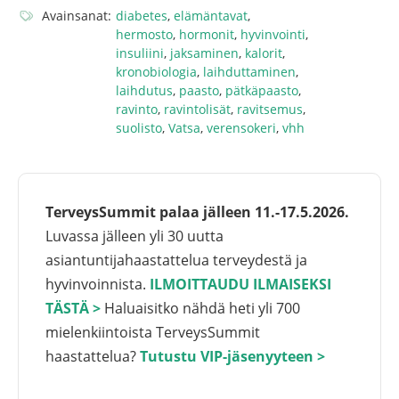
Avainsanat:
diabetes
,
elämäntavat
,
hermosto
,
hormonit
,
hyvinvointi
,
insuliini
,
jaksaminen
,
kalorit
,
kronobiologia
,
laihduttaminen
,
laihdutus
,
paasto
,
pätkäpaasto
,
ravinto
,
ravintolisät
,
ravitsemus
,
suolisto
,
Vatsa
,
verensokeri
,
vhh
TerveysSummit palaa jälleen 11.-17.5.2026.
Luvassa jälleen yli 30 uutta
asiantuntijahaastattelua terveydestä ja
hyvinvoinnista.
ILMOITTAUDU ILMAISEKSI
TÄSTÄ >
Haluaisitko nähdä heti yli 700
mielenkiintoista TerveysSummit
haastattelua?
Tutustu VIP-jäsenyyteen >