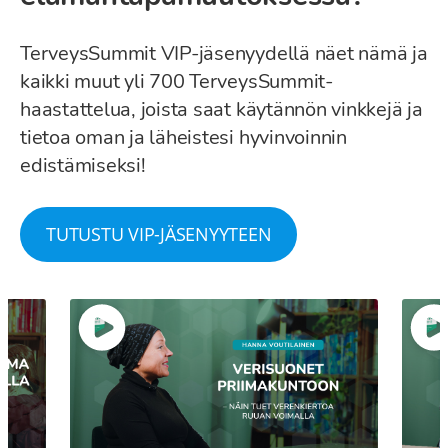
TerveysSummit VIP-jäsenyydellä näet nämä ja
kaikki muut yli 700 TerveysSummit-
haastattelua, joista saat käytännön vinkkejä ja
tietoa oman ja läheistesi hyvinvoinnin
edistämiseksi!
TUTUSTU VIP-JÄSENYYTEEN