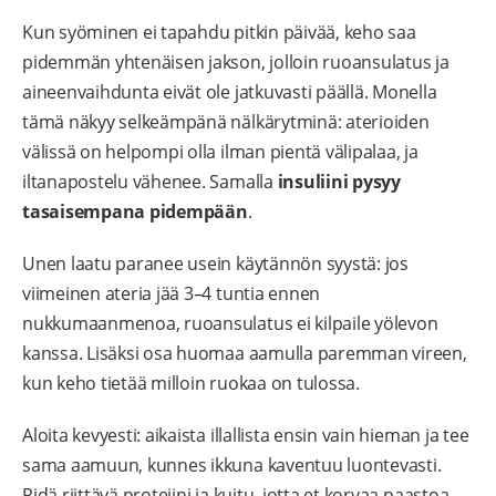
Kun syöminen ei tapahdu pitkin päivää, keho saa
pidemmän yhtenäisen jakson, jolloin ruoansulatus ja
aineenvaihdunta eivät ole jatkuvasti päällä. Monella
tämä näkyy selkeämpänä nälkärytminä: aterioiden
välissä on helpompi olla ilman pientä välipalaa, ja
iltanapostelu vähenee. Samalla
insuliini pysyy
tasaisempana pidempään
.
Unen laatu paranee usein käytännön syystä: jos
viimeinen ateria jää 3–4 tuntia ennen
nukkumaanmenoa, ruoansulatus ei kilpaile yölevon
kanssa. Lisäksi osa huomaa aamulla paremman vireen,
kun keho tietää milloin ruokaa on tulossa.
Aloita kevyesti: aikaista illallista ensin vain hieman ja tee
sama aamuun, kunnes ikkuna kaventuu luontevasti.
Pidä riittävä proteiini ja kuitu, jotta et korvaa paastoa