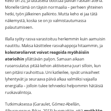
Kello on 20, ja lautasella odottaa päivän raskain ateria.
Monelle tämä on täysin normaalia – perheen yhteinen
hetki, työn jälkeinen palkinto. Mutta keho ei jaa tätä
näkemystä, koska se on jo valmistautumassa
palautumiseen.
Illalla syöty rasva varastoituu herkemmin kuin aamuisin
nautittu. Maksa käsittelee rasvahappoja hitaammin, ja
kolesteroliarvot voivat reagoida myöhäisiin
aterioihin
yllättävän paljon. Samaan aikaan
ruoansulatus pitää kehon aktiivisena juuri silloin, kun
sen pitäisi rauhoittua. Uni katkeilee, syvät univaiheet
lyhentyvät ja seuraava päivä alkaa valmiiksi vajaalla
energialla – jolloin tulee tehneeksi helpommin hätäisiä
ruokavalintoja.
Tutkimuksessa (Garaulet, Gómez-Abellán,
Alburquerque-Béjar, 2013) huomattiin, että
myöhään