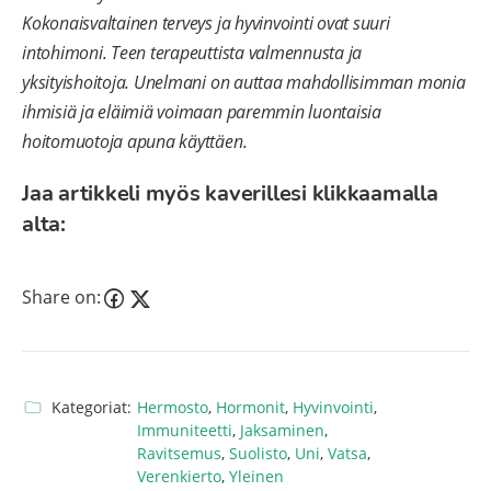
Kokonaisvaltainen terveys ja hyvinvointi ovat suuri
intohimoni. Teen terapeuttista valmennusta ja
yksityishoitoja. Unelmani on auttaa mahdollisimman monia
ihmisiä ja eläimiä voimaan paremmin luontaisia
hoitomuotoja apuna käyttäen.
Jaa artikkeli myös kaverillesi klikkaamalla
alta:
Share on:
Kategoriat:
Hermosto
,
Hormonit
,
Hyvinvointi
,
Immuniteetti
,
Jaksaminen
,
Ravitsemus
,
Suolisto
,
Uni
,
Vatsa
,
Verenkierto
,
Yleinen