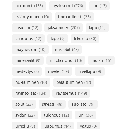
hormonit
(133)
hyvinvointi
(276)
iho
(13)
ikääntyminen
(10)
immuniteetti
(23)
insuliini
(12)
jaksaminen
(207)
kipu
(11)
laihdutus
(12)
lepo
(9)
liikunta
(50)
magnesium
(10)
mikrobit
(48)
mineraalit
(9)
mitokondriot
(10)
muisti
(15)
nesteytys
(8)
nivelet
(19)
nivelkipu
(9)
nukkuminen
(10)
palautuminen
(42)
ravintolisät
(134)
ravitsemus
(149)
solut
(23)
stressi
(48)
suolisto
(79)
sydän
(22)
tulehdus
(12)
uni
(38)
urheilu
(9)
uupumus
(14)
vagus
(9)