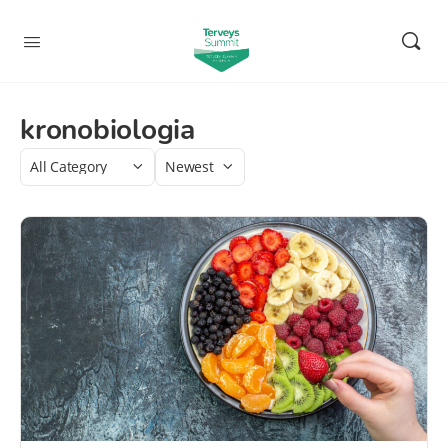
kronobiologia
Category
Sort
by