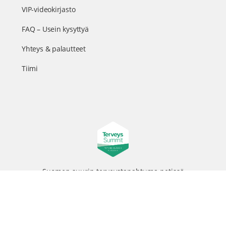
VIP-videokirjasto
FAQ – Usein kysyttyä
Yhteys & palautteet
Tiimi
Suomen suurin terveystapahtuma netissä
© 2026 - TerveysSummit | Biomed Oy
Menu
Tietosuojaseloste
Tilausehdot
Items