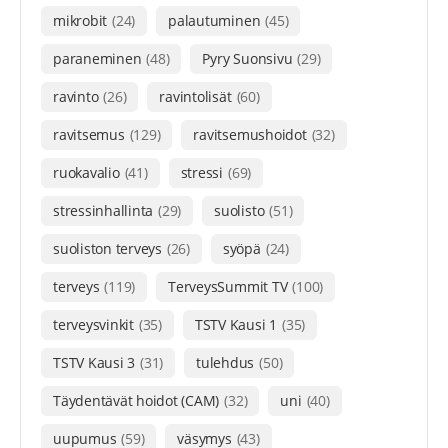
mikrobit
(24)
palautuminen
(45)
paraneminen
(48)
Pyry Suonsivu
(29)
ravinto
(26)
ravintolisät
(60)
ravitsemus
(129)
ravitsemushoidot
(32)
ruokavalio
(41)
stressi
(69)
stressinhallinta
(29)
suolisto
(51)
suoliston terveys
(26)
syöpä
(24)
terveys
(119)
TerveysSummit TV
(100)
terveysvinkit
(35)
TSTV Kausi 1
(35)
TSTV Kausi 3
(31)
tulehdus
(50)
Täydentävät hoidot (CAM)
(32)
uni
(40)
uupumus
(59)
väsymys
(43)