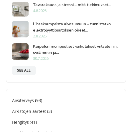
Tavarakaaos ja stressi – mitä tutkimukset…
4.8.2026
Lihaskrampeista aivosumuun – tunnistatko
elektrolyyttipuutoksen oireet…
2.8.2026
Karpalon monipuoliset vaikutukset virtsateihin,
sydämeen ja…
30.7.2026
SEE ALL
Aivoterveys
(93)
Arkistojen aarteet
(3)
Hengitys
(41)