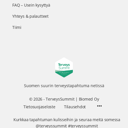
FAQ – Usein kysyttyä
Yhteys & palautteet
Tiimi
Suomen suurin terveystapahtuma netissä
© 2026 - TerveysSummit | Biomed Oy
Menu
Tietosuojaseloste
Tilausehdot
Items
Kurkkaa tapahtuman kulisseihin ja seuraa meitä somessa
@terveyssummit #terveyssummit