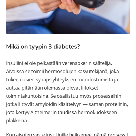
Mikä on tyypin 3 diabetes?
Insuliini ei ole pelkästään verensokerin säätelijä.
Aivoissa se toimii hermosolujen kasvutekijänä, joka
tukee uusien synapsiyhteyksien muodostumista ja
auttaa pitämään olemassa olevat liitokset
toimintakuntoisina. Se osallistuu myös prosesseihin,
jotka liittyvät amyloidin käsittelyyn — saman proteiinin,
jota kertyy Alzheimerin taudissa hermokudokseen
plakkeina.
Kun aivojen vaste insuliinille heikkenee, nämä prosessit