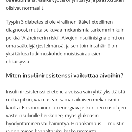
olisivat normaalit.
Tyypin 3 diabetes ei ole virallinen lääketieteellinen
diagnoosi, mutta se kuvaa mekanismia tarkemmin kuin
pelkkä “Alzheimerin riski”. Aivojen insuliinisignalointi on
oma säätelyjärjestelmänsä, ja sen toimintahäiriö on
yksi tärkeä tutkimuskohde muistisairauksien
ehkäisyssä.
Miten insuliiniresistenssi vaikuttaa aivoihin?
Insuliiniresistenssi ei etene aivoissa vain yhtä yksittäistä
reittiä pitkin, vaan usean samanaikaisen mekanismin
kautta. Ensimmäinen on energiavaje: kun hermosolujen
vaste insuliinille heikkenee, myös glukoosin
hyödyntäminen voi häiriintyä. Hippokampus — muistin
ja oppimisen kannalta yksi keskeisimmistä