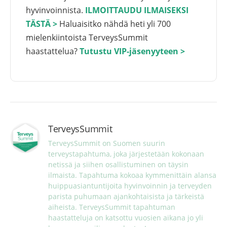
hyvinvoinnista.
ILMOITTAUDU ILMAISEKSI
TÄSTÄ >
Haluaisitko nähdä heti yli 700
mielenkiintoista TerveysSummit
haastattelua?
Tutustu VIP-jäsenyyteen >
TerveysSummit
TerveysSummit on Suomen suurin 
terveystapahtuma, joka järjestetään kokonaan 
netissä ja siihen osallistuminen on täysin 
ilmaista. Tapahtuma kokoaa kymmenittäin alansa 
huippuasiantuntijoita hyvinvoinnin ja terveyden 
parista puhumaan ajankohtaisista ja tärkeistä 
aiheista. TerveysSummit tapahtuman 
haastatteluja on katsottu vuosien aikana jo yli 