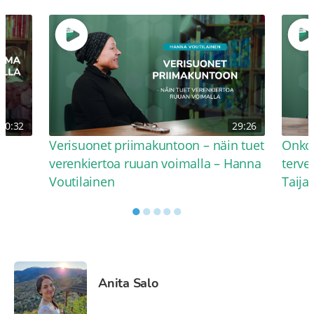
30:32
29:26
Verisuonet priimakuntoon – näin tuet
Onko 
verenkiertoa ruuan voimalla – Hanna
terve
Voutilainen
Taija
●
●
●
●
●
Anita Salo