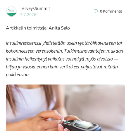
TerveysSummit
0
Kommentit
7.7.2026
Artikkelin toimittaja: Anita Salo
Insuliiniresistenssi yhdistetään usein vyötärölihavuuteen tai
kohonneeseen verensokeriin. Tutkimushavaintojen mukaan
insuliinin heikentynyt vaikutus voi näkyä myös aivoissa —
hiljaa ja vuosia ennen kuin verikokeet paljastavat mitään
poikkeavaa.