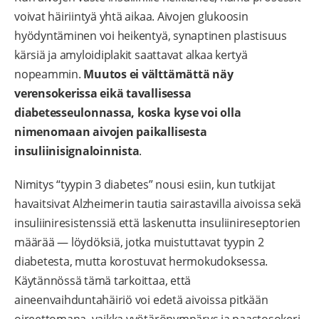
voivat häiriintyä yhtä aikaa. Aivojen glukoosin
hyödyntäminen voi heikentyä, synaptinen plastisuus
kärsiä ja amyloidiplakit saattavat alkaa kertyä
nopeammin.
Muutos ei välttämättä näy
verensokerissa eikä tavallisessa
diabetesseulonnassa, koska kyse voi olla
nimenomaan aivojen paikallisesta
insuliinisignaloinnista
.
Nimitys “tyypin 3 diabetes” nousi esiin, kun tutkijat
havaitsivat Alzheimerin tautia sairastavilla aivoissa sekä
insuliiniresistenssiä että laskenutta insuliinireseptorien
määrää — löydöksiä, jotka muistuttavat tyypin 2
diabetesta, mutta korostuvat hermokudoksessa.
Käytännössä tämä tarkoittaa, että
aineenvaihduntahäiriö voi edetä aivoissa pitkään
oireettomana, vaikka vyötärönympärys ja paastosokeri