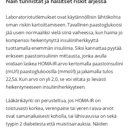
Näin tunnistat ja hallitset riskit arjessa
Laboratoriotutkimukset ovat käytännöllisin lähtökohta
oman riskin kartoittamiseen. Tavallinen paastoglukoosi
jää usein normaaliksi vielä siinä vaiheessa, kun haima jo
kompensoi heikentynyttä insuliiniherkkyyttä
tuottamalla enemmän insuliinia. Siksi kannattaa pyytää
erikseen paastoinsuliinin mittausta, jonka avulla
voidaan laskea HOMA-IR-arvo kertomalla paastoinsuliini
(mU/l) paastoglukoosilla (mmol/l) ja jakamalla tulos
22,5ä. Kun arvo on yli 2,0, se voi viitata jo lievästi
heikentyneeseen insuliiniherkkyyteen.
Lääkärikäynti on perusteltua, jos HOMA-IR on
toistuvasti korkea, verenpaine tai veren rasva-arvot
ovat samanaikaisesti koholla, tai lähisuvussa on sekä
tyypin 2 diabetesta että muistisairauksia. Näiden