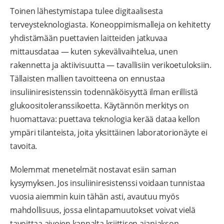
Toinen lähestymistapa tulee digitaalisesta
terveysteknologiasta. Koneoppimismalleja on kehitetty
yhdistämään puettavien laitteiden jatkuvaa
mittausdataa — kuten sykevälivaihtelua, unen
rakennetta ja aktiivisuutta — tavallisiin verikoetuloksiin.
Tällaisten mallien tavoitteena on ennustaa
insuliiniresistenssin todennäköisyyttä ilman erillistä
glukoositoleranssikoetta. Käytännön merkitys on
huomattava: puettava teknologia kerää dataa kellon
ympäri tilanteista, joita yksittäinen laboratorionäyte ei
tavoita.
Molemmat menetelmät nostavat esiin saman
kysymyksen. Jos insuliiniresistenssi voidaan tunnistaa
vuosia aiemmin kuin tähän asti, avautuu myös
mahdollisuus, jossa elintapamuutokset voivat vielä
tavoittaa aivojen kannalta kriittisen ajanjakson.