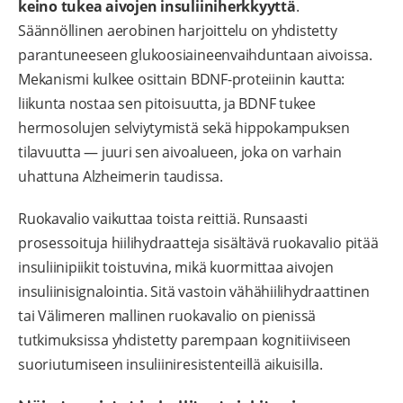
keino tukea aivojen insuliiniherkkyyttä
.
Säännöllinen aerobinen harjoittelu on yhdistetty
parantuneeseen glukoosiaineenvaihduntaan aivoissa.
Mekanismi kulkee osittain BDNF-proteiinin kautta:
liikunta nostaa sen pitoisuutta, ja BDNF tukee
hermosolujen selviytymistä sekä hippokampuksen
tilavuutta — juuri sen aivoalueen, joka on varhain
uhattuna Alzheimerin taudissa.
Ruokavalio vaikuttaa toista reittiä. Runsaasti
prosessoituja hiilihydraatteja sisältävä ruokavalio pitää
insuliinipiikit toistuvina, mikä kuormittaa aivojen
insuliinisignalointia. Sitä vastoin vähähiilihydraattinen
tai Välimeren mallinen ruokavalio on pienissä
tutkimuksissa yhdistetty parempaan kognitiiviseen
suoriutumiseen insuliiniresistenteillä aikuisilla.