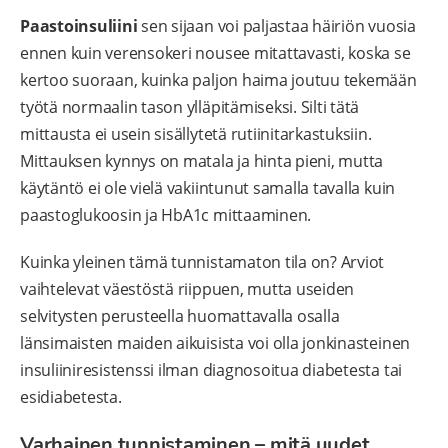
Paastoinsuliini
sen sijaan voi paljastaa häiriön vuosia
ennen kuin verensokeri nousee mitattavasti, koska se
kertoo suoraan, kuinka paljon haima joutuu tekemään
työtä normaalin tason ylläpitämiseksi. Silti tätä
mittausta ei usein sisällytetä rutiinitarkastuksiin.
Mittauksen kynnys on matala ja hinta pieni, mutta
käytäntö ei ole vielä vakiintunut samalla tavalla kuin
paastoglukoosin ja HbA1c mittaaminen.
Kuinka yleinen tämä tunnistamaton tila on? Arviot
vaihtelevat väestöstä riippuen, mutta useiden
selvitysten perusteella huomattavalla osalla
länsimaisten maiden aikuisista voi olla jonkinasteinen
insuliiniresistenssi ilman diagnosoitua diabetesta tai
esidiabetesta.
Varhainen tunnistaminen – mitä uudet