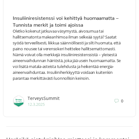
Insuliiniresistenssi voi kehittyä huomaamatta –
Tunnista merkit ja toimi ajoissa
Oletko kokenut jatkuvaa väsymystä, aivosumua tai
hallitsematonta makeanhimoa ilman selkeää syytä? Saatat
syödä terveellisesti, liikkua säännöllisesti ja silti huomata, että
paino nousee tai verensokeri heittelee hallitsemattomasti.
Nämä voivat olla merkkejä insuliiniresistenssistä – yleisestä
aineenvaihdunnan häiriöstä, joka jää usein huomaamatta. Se
voi lisätä matala-asteista tulehdusta ja heikentää energia-
aineenvaihduntaa. Insuliiniherkkyyttä voidaan kuitenkin
parantaa merkittävästi luonnollisin keinoin.
TerveysSummit
0
12.3.2025