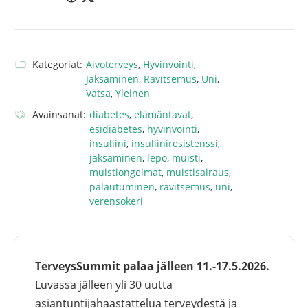
Kategoriat:
Aivoterveys
,
Hyvinvointi
,
Jaksaminen
,
Ravitsemus
,
Uni
,
Vatsa
,
Yleinen
Avainsanat:
diabetes
,
elämäntavat
,
esidiabetes
,
hyvinvointi
,
insuliini
,
insuliiniresistenssi
,
jaksaminen
,
lepo
,
muisti
,
muistiongelmat
,
muistisairaus
,
palautuminen
,
ravitsemus
,
uni
,
verensokeri
TerveysSummit palaa jälleen 11.-17.5.2026.
Luvassa jälleen yli 30 uutta
asiantuntijahaastattelua terveydestä ja