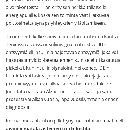
aivorakenteista — on erityisen herkkä tällaiselle
energiapulalle, koska sen toiminta vaatii jatkuvaa
polttoainetta synapsiyhteyksien ylläpitämiseen.
Toinen reitti kulkee amyloidin ja tau-proteiinin kautta.
Terveissä aivoissa insuliinisignalointi aktivoi IDE-
entsyymiä eli insuliinia hajottavaa entsyymiä, joka voi
hajottaa amyloidi-beetaa ennen kuin se ehtii kasautua
plakeiksi. Kun insuliinisignalointi heikkenee, IDE:n
toiminta voi laskea, jolloin amyloidiplakkeja ja tau-
proteiinivyyhtejä voi alkaa kertyä hermokudokseen.
Juuri tätä nähdään Alzheimerin taudissa — ja sama
prosessi voi alkaa vuosia, jopa vuosikymmeniä ennen
diagnoosia.
Kolmas mekanismi on pitkittynyt neuroinflammaatio eli
aivojen matala-asteinen tulehdustila
.