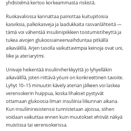
yhdistelmä kertoo korkeammasta riskistä.
Ruokavaliossa kannattaa painottaa kuitupitoisia
kasviksia, palkokasveja ja laadukkaita rasvanlähteitä —
tämä voi vähentää insuliinipiikkien toistumistiheyttä ja
tukea aivojen glukoosiaineenvaihduntaa pitkällä
aikavälillä. Arjen tasolla vaikuttavimpia keinoja ovat uni,
liike ja ateriarytmi.
Univaje heikentää insuliiniherkkyyttä jo lyhyelläkin
aikavälillä, joten riittävä yöuni on konkreettinen tavoite.
Lyhyt 10–15 minuutin kävely aterian jälkeen voi laskea
verensokerin huippua, koska lihakset pystyvät
ottamaan glukoosia ilman insuliinia liikunnan aikana.
Kun insuliiniresistenssi tunnistetaan ajoissa, siihen
voidaan vaikuttaa ennen kuin muutokset ehtivät näkyä
muistissa tai verensokerissa.