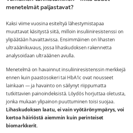
menetelmät paljastavat?
Kaksi viime vuosina esiteltyä lähestymistapaa
muuttavat käsitystä siitä, milloin insuliiniresistenssi on
ylipäätään havaittavissa. Ensimmäinen on lihasten
ultraäänikuvaus, jossa lihaskudoksen rakennetta
analysoidaan ultraäänen avulla.
Menetelmä on havainnut insuliiniresistenssin merkkejä
ennen kuin paastosokeri tai HbA1c ovat nousseet
lainkaan — ja havainto on säilynyt riippumatta
tutkittavien painoindeksistä. Löydös horjuttaa oletusta,
jonka mukaan ylipainon puuttuminen toisi suojaa.
Lihaskudoksen laatu, ei vain vyötärönympärys, voi
kertoa häiriöstä aiemmin kuin perinteiset
biomarkkerit
.