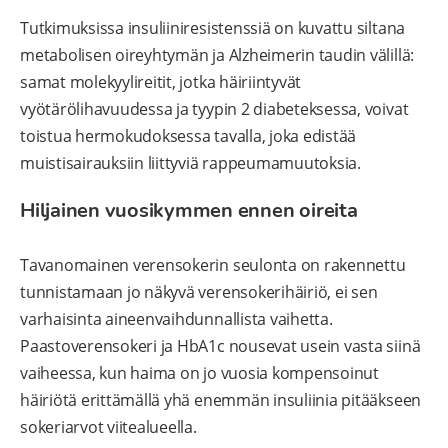
Tutkimuksissa insuliiniresistenssiä on kuvattu siltana
metabolisen oireyhtymän ja Alzheimerin taudin välillä:
samat molekyylireitit, jotka häiriintyvät
vyötärölihavuudessa ja tyypin 2 diabeteksessa, voivat
toistua hermokudoksessa tavalla, joka edistää
muistisairauksiin liittyviä rappeumamuutoksia.
Hiljainen vuosikymmen ennen oireita
Tavanomainen verensokerin seulonta on rakennettu
tunnistamaan jo näkyvä verensokerihäiriö, ei sen
varhaisinta aineenvaihdunnallista vaihetta.
Paastoverensokeri ja HbA1c nousevat usein vasta siinä
vaiheessa, kun haima on jo vuosia kompensoinut
häiriötä erittämällä yhä enemmän insuliinia pitääkseen
sokeriarvot viitealueella.