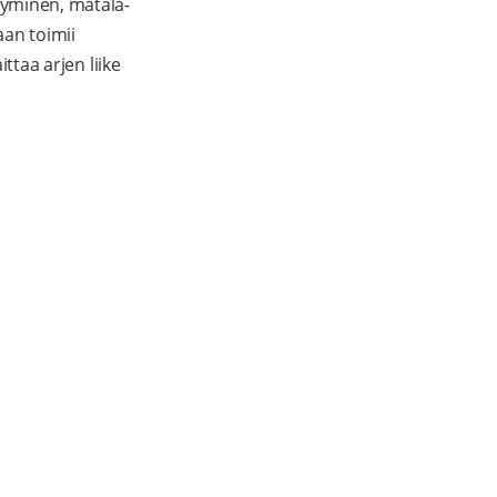
tyminen, matala-
aan toimii
ttaa arjen liike