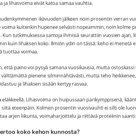
sa ja lihasvoima eivät katoa samaa vauhtia.
uudenkymmenen ikävuoden jälkeen noin prosentin verran v
tse voima kuitenkin hupenee selvästi nopeammin, noin kolme 
 Kun tutkimuksessa samoja ihmisiä seurattiin vuosien ajan, li
 kuin lihaksen koko. Ilmiön ydin on tässä: keho ei menetä ens
ä tuottaa voimaa.
n, että paino voi pysyä samana vuosikausia, mutta ostoskassi
i välttämättä pienene silminnähtävästi, mutta teho heikkenee
idastuu ja lihaksen sisään kertyy rasvaa.
a eläkkeellä. Lihasvoima on huipussaan parikymppisenä, käänt
e siitä eteenpäin. Kolmen prosentin vuosivauhti ei silti ole luo
aa arjen liikunta, voimaharjoittelu ja riittävä proteiinin saanti
kertoo koko kehon kunnosta?