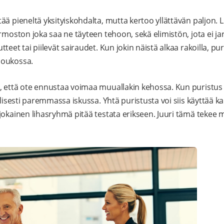
ä pieneltä yksityiskohdalta, mutta kertoo yllättävän paljon. Lu
rmoston joka saa ne täyteen tehoon, sekä elimistön, jota ei jar
teet tai piilevät sairaudet. Kun jokin näistä alkaa rakoilla, pu
joukossa.
 että ote ennustaa voimaa muuallakin kehossa. Kun puristus 
illisesti paremmassa iskussa. Yhtä puristusta voi siis käyttää
okainen lihasryhmä pitää testata erikseen. Juuri tämä tekee mi