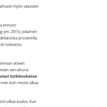
 vahvasti myös vakavien
ma ennusti
g ym. 2015). Jokainen
llatoista prosentilla
ti tulevasta
koimman otteen
uteen verrattuna
ussut tutkimuksissa
nnen kuin muisti alkaa
esti vilkas kudos. Kun