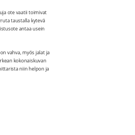
ja ote vaatii toimivat
ruta taustalla kytevä
ristusote antaa usein
on vahva, myös jalat ja
 karkean kokonaiskuvan
ttarista niin helpon ja