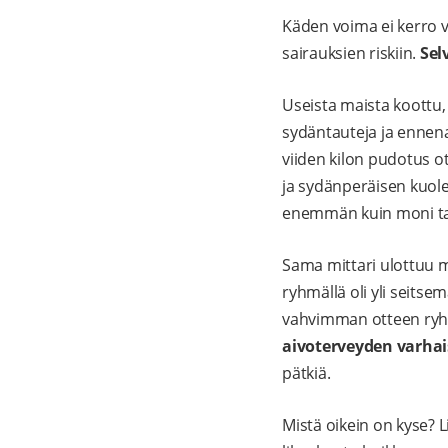
Käden voima ei kerro va
sairauksien riskiin.
Sel
Useista maista koottu,
sydäntauteja ja ennena
viiden kilon pudotus o
ja sydänperäisen kuole
enemmän kuin moni ta
Sama mittari ulottuu 
ryhmällä oli yli seits
vahvimman otteen ryh
aivoterveyden varhai
pätkiä.
Mistä oikein on kyse? L