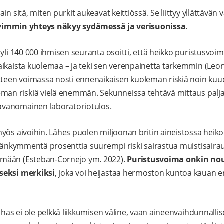
in sitä, miten purkit aukeavat keittiössä. Se liittyy yllättävän
vimmin yhteys näkyy sydämessä ja verisuonissa
.
 yli 140 000 ihmisen seuranta osoitti, että heikko puristusvoi
ikaista kuolemaa – ja teki sen verenpainetta tarkemmin (Leon
tteen voimassa nosti ennenaikaisen kuoleman riskiä noin kuude
man riskiä vielä enemmän. Sekunneissa tehtävä mittaus paljas
vanomainen laboratoriotulos.
myös aivoihin. Lähes puolen miljoonan britin aineistossa hei
emänkymmentä prosenttia suurempi riski sairastua muistisaira
mään (Esteban-Cornejo ym. 2022).
Puristusvoima onkin no
seksi merkiksi
, joka voi heijastaa hermoston kuntoa kauan e
ihas ei ole pelkkä liikkumisen väline, vaan aineenvaihdunnallis