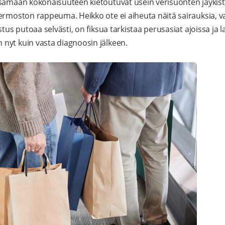
 samaan kokonaisuuteen kietoutuvat usein verisuonten jäykis
ermoston rappeuma. Heikko ote ei aiheuta näitä sairauksia, v
tus putoaa selvästi, on fiksua tarkistaa perusasiat ajoissa ja lai
nyt kuin vasta diagnoosin jälkeen.