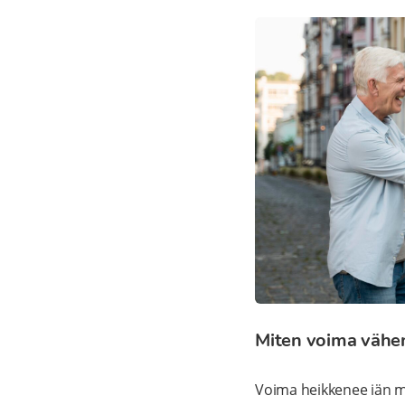
Miten voima vähe
Voima heikkenee iän m