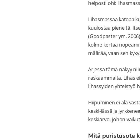
helposti ohi: lihasmas
Lihasmassaa katoaa k
kuulostaa pieneltä. I
(Goodpaster ym. 2006).
kolme kertaa nopeammin
määrää, vaan sen kyky
Arjessa tämä näkyy nii
raskaammalta. Lihas e
lihassyiden yhteistyö h
Hiipuminen ei ala vast
keski-iässä ja jyrkkene
keskiarvo, johon vaikutt
Mitä puristusote 