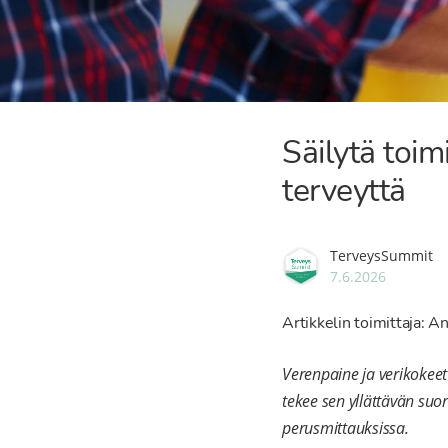
Säilytä toi
terveyttä
TerveysSummit
7.6.2026
Artikkelin toimittaja: An
Verenpaine ja verikokeet
tekee sen yllättävän suor
perusmittauksissa.