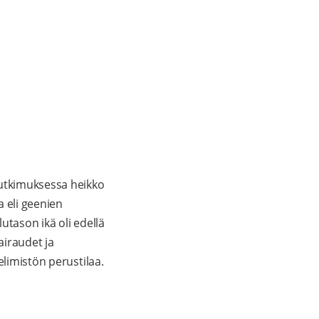
tutkimuksessa heikko
a eli geenien
utason ikä oli edellä
airaudet ja
elimistön perustilaa.