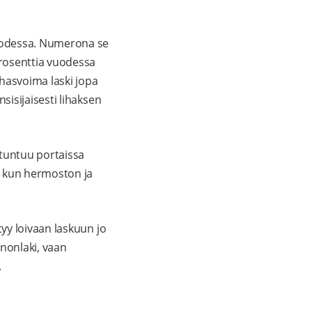
uodessa. Numerona se
prosenttia vuodessa
hasvoima laski jopa
isijaisesti lihaksen
 tuntuu portaissa
, kun hermoston ja
yy loivaan laskuun jo
nnonlaki, vaan
.