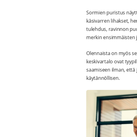
Sormien puristus näyttä
käsivarren lihakset, he
tulehdus, ravinnon puut
merkin ensimmäisten 
Olennaista on myös se,
keskivartalo ovat tyyp
saamiseen ilman, että j
käytännöllisen.