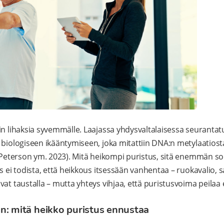
in lihaksia syvemmälle. Laajassa yhdysvaltalaisessa seuranta
 biologiseen ikääntymiseen, joka mitattiin DNA:n metylaatiost
 (Peterson ym. 2023). Mitä heikompi puristus, sitä enemmän sol
s ei todista, että heikkous itsessään vanhentaa – ruokavalio, s
at taustalla – mutta yhteys vihjaa, että puristusvoima peilaa 
n: mitä heikko puristus ennustaa