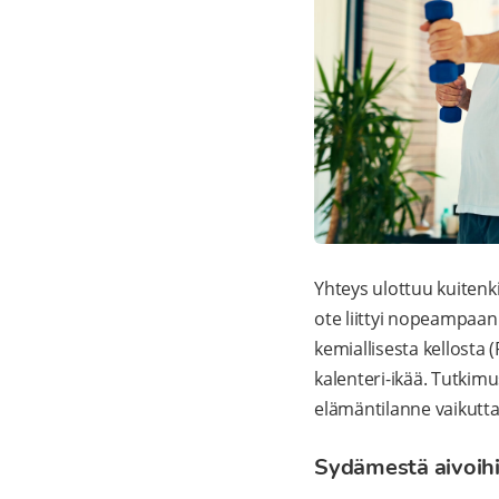
Yhteys ulottuu kuitenk
ote liittyi nopeampaan
kemiallisesta kellosta
kalenteri-ikää. Tutkimu
elämäntilanne vaikuttav
Sydämestä aivoihi