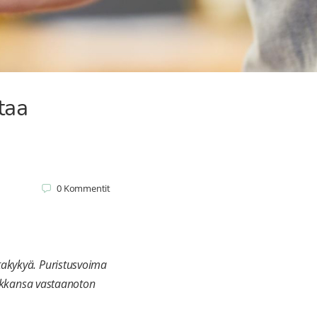
taa
0
Kommentit
ntakykyä. Puristusvoima
paikkansa vastaanoton