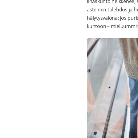
lihaskunto heikkenee,
asteinen tulehdus ja h
hälytysvalona: jos puris
kuntoon – mieluummin 