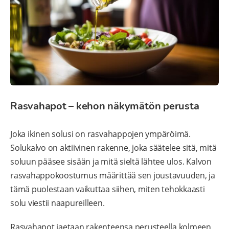
Rasvahapot – kehon näkymätön perusta
Joka ikinen solusi on rasvahappojen ympäröimä.
Solukalvo on aktiivinen rakenne, joka säätelee sitä, mitä
soluun pääsee sisään ja mitä sieltä lähtee ulos. Kalvon
rasvahappokoostumus määrittää sen joustavuuden, ja
tämä puolestaan vaikuttaa siihen, miten tehokkaasti
solu viestii naapureilleen.
Rasvahapot jaetaan rakenteensa perusteella kolmeen