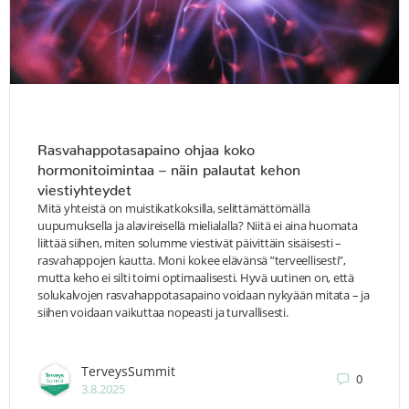
Rasvahappotasapaino ohjaa koko
hormonitoimintaa – näin palautat kehon
viestiyhteydet
Mitä yhteistä on muistikatkoksilla, selittämättömällä
uupumuksella ja alavireisellä mielialalla? Niitä ei aina huomata
liittää siihen, miten solumme viestivät päivittäin sisäisesti –
rasvahappojen kautta. Moni kokee elävänsä ”terveellisesti”,
mutta keho ei silti toimi optimaalisesti. Hyvä uutinen on, että
solukalvojen rasvahappotasapaino voidaan nykyään mitata – ja
siihen voidaan vaikuttaa nopeasti ja turvallisesti.
TerveysSummit
0
3.8.2025