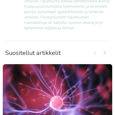
ilmaista. Tapahtuma kokoaa kymmenittäin alansa 
huippuasiantuntijoita hyvinvoinnin ja terveyden 
parista puhumaan ajankohtaisista ja tärkeistä 
aiheista. TerveysSummit tapahtuman 
haastatteluja on katsottu vuosien aikana jo yli 
kymmenen miljoonaa kertaa!
Suositellut artikkelit