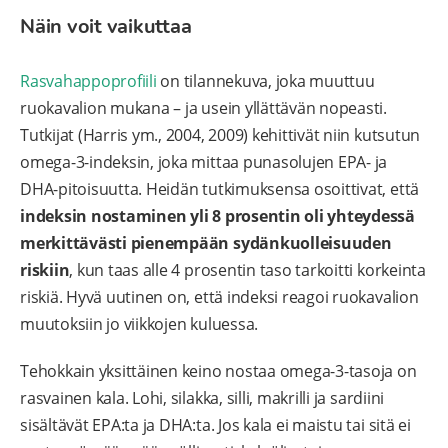
Näin voit vaikuttaa
Rasvahappoprofiili
on tilannekuva, joka muuttuu
ruokavalion mukana – ja usein yllättävän nopeasti.
Tutkijat (Harris ym., 2004, 2009) kehittivät niin kutsutun
omega-3-indeksin, joka mittaa punasolujen EPA- ja
DHA-pitoisuutta. Heidän tutkimuksensa osoittivat, että
indeksin nostaminen yli 8 prosentin oli yhteydessä
merkittävästi pienempään sydänkuolleisuuden
riskiin
, kun taas alle 4 prosentin taso tarkoitti korkeinta
riskiä. Hyvä uutinen on, että indeksi reagoi ruokavalion
muutoksiin jo viikkojen kuluessa.
Tehokkain yksittäinen keino nostaa omega-3-tasoja on
rasvainen kala. Lohi, silakka, silli, makrilli ja sardiini
sisältävät EPA:ta ja DHA:ta. Jos kala ei maistu tai sitä ei