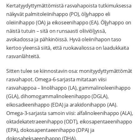
Kertatyydyttymättömistä rasvahapoista tutkimuksessa
näkyvät palmitoleiinihappo (PO), öljyhappo eli
oleiinihappo (OA) ja eikoseenihappo (EA). Öljyhappo on
näistä tutuin – sitä on runsaasti oliiviöljyssä,
avokadossa ja pähkinöissä. Hyvä oleiinihapon taso
kertoo yleensä siitä, että ruokavaliossa on laadukkaita
rasvanlähteitä.
Sitten tulee se kiinnostavin osa: monityydyttymättömät
rasvahapot. Omega-6-sarjasta mitataan viisi
rasvahappoa – linolihappo (LA), gammalinoleenihappo
(GLA), dihomogammalinoleenihappo (DGLA),
eikosadieenihappo (EDA) ja arakidonihappo (AA).
Omega-3-sarjasta samoin viisi: alfalinoleenihappo (ALA),
oktadekatetraeenihappo (ODT), eikosapentaeenihappo
(EPA), dokosapentaeenihappo (DPA) ja
dokosaheksaeenihappo (DHA).