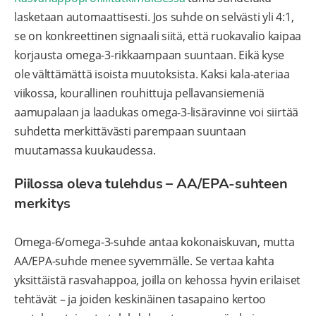
lasketaan automaattisesti. Jos suhde on selvästi yli 4:1,
se on konkreettinen signaali siitä, että ruokavalio kaipaa
korjausta omega-3-rikkaampaan suuntaan. Eikä kyse
ole välttämättä isoista muutoksista. Kaksi kala-ateriaa
viikossa, kourallinen rouhittuja pellavansiemeniä
aamupalaan ja laadukas omega-3-lisäravinne voi siirtää
suhdetta merkittävästi parempaan suuntaan
muutamassa kuukaudessa.
Piilossa oleva tulehdus – AA/EPA-suhteen
merkitys
Omega-6/omega-3-suhde antaa kokonaiskuvan, mutta
AA/EPA-suhde menee syvemmälle. Se vertaa kahta
yksittäistä rasvahappoa, joilla on kehossa hyvin erilaiset
tehtävät – ja joiden keskinäinen tasapaino kertoo