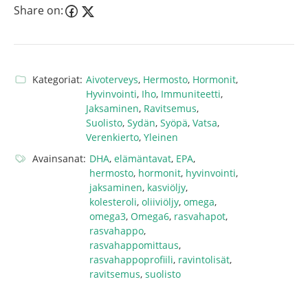
Share on:
Kategoriat:
Aivoterveys
,
Hermosto
,
Hormonit
,
Hyvinvointi
,
Iho
,
Immuniteetti
,
Jaksaminen
,
Ravitsemus
,
Suolisto
,
Sydän
,
Syöpä
,
Vatsa
,
Verenkierto
,
Yleinen
Avainsanat:
DHA
,
elämäntavat
,
EPA
,
hermosto
,
hormonit
,
hyvinvointi
,
jaksaminen
,
kasviöljy
,
kolesteroli
,
oliiviöljy
,
omega
,
omega3
,
Omega6
,
rasvahapot
,
rasvahappo
,
rasvahappomittaus
,
rasvahappoprofiili
,
ravintolisät
,
ravitsemus
,
suolisto