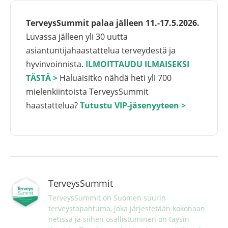
TerveysSummit palaa jälleen 11.-17.5.2026.
Luvassa jälleen yli 30 uutta
asiantuntijahaastattelua terveydestä ja
hyvinvoinnista.
ILMOITTAUDU ILMAISEKSI
TÄSTÄ >
Haluaisitko nähdä heti yli 700
mielenkiintoista TerveysSummit
haastattelua?
Tutustu VIP-jäsenyyteen >
TerveysSummit
TerveysSummit on Suomen suurin 
terveystapahtuma, joka järjestetään kokonaan 
netissä ja siihen osallistuminen on täysin 