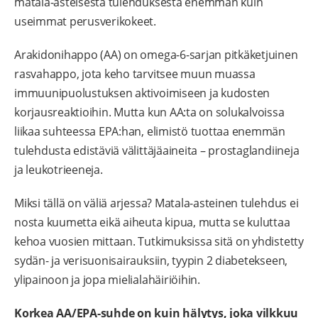
matala-asteisesta tulehduksesta enemmän kuin
useimmat perusverikokeet.
Arakidonihappo (AA) on omega-6-sarjan pitkäketjuinen
rasvahappo, jota keho tarvitsee muun muassa
immuunipuolustuksen aktivoimiseen ja kudosten
korjausreaktioihin. Mutta kun AA:ta on solukalvoissa
liikaa suhteessa EPA:han, elimistö tuottaa enemmän
tulehdusta edistäviä välittäjäaineita – prostaglandiineja
ja leukotrieeneja.
Miksi tällä on väliä arjessa? Matala-asteinen tulehdus ei
nosta kuumetta eikä aiheuta kipua, mutta se kuluttaa
kehoa vuosien mittaan. Tutkimuksissa sitä on yhdistetty
sydän- ja verisuonisairauksiin, tyypin 2 diabetekseen,
ylipainoon ja jopa mielialahäiriöihin.
Korkea AA/EPA-suhde on kuin hälytys, joka vilkkuu