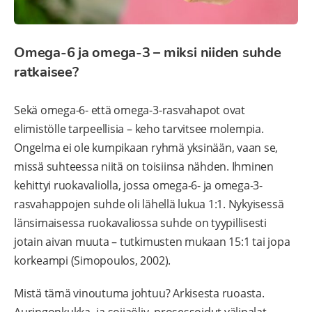
Omega-6 ja omega-3 – miksi niiden suhde
ratkaisee?
Sekä omega-6- että omega-3-rasvahapot ovat
elimistölle tarpeellisia – keho tarvitsee molempia.
Ongelma ei ole kumpikaan ryhmä yksinään, vaan se,
missä suhteessa niitä on toisiinsa nähden. Ihminen
kehittyi ruokavaliolla, jossa omega-6- ja omega-3-
rasvahappojen suhde oli lähellä lukua 1:1. Nykyisessä
länsimaisessa ruokavaliossa suhde on tyypillisesti
jotain aivan muuta – tutkimusten mukaan 15:1 tai jopa
korkeampi (Simopoulos, 2002).
Mistä tämä vinoutuma johtuu? Arkisesta ruoasta.
Auringonkukka- ja soijaöljy, prosessoidut välipalat,