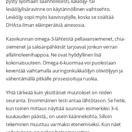
pysty syömään säännöllisesti, kalaöljy- tai
leväöljylisäravinne on käytännöllinen vaihtoehto.
Leväöljy sopii myös kasvissyöjille, koska se sisältää
DHA:ta ilman eläinperäisiä ainesosia.
Kasvikunnan omega-3-lähteistä pellavansiemenet, chia-
siemenet ja saksanpähkinät tarjoavat jonkun verran
alfalinoleenihappoa. Ne ovat hyödyllinen lisä
kokonaisuuteen. Omega-6-kuormaa voi puolestaan
keventää vaihtamalla auringonkukkaöljyn oliiviöljyyn ja
vähentämällä pitkälle prosessoituja ruokia.
Yhtä tärkeää kuin yksittäiset muutokset on niiden
seuranta. Ensimmäinen testi antaa lähtötason. Se hetki,
kun toinen mittaus näyttää suunnan esimerkiksi 3–6
kuukauden päästä,, on usein käännekohta. Silloin
tekeminen muuttuu varmaksi etenemiseksi. Kun näet