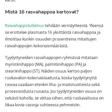
Mistä 16 rasvahappoa kertovat?
Rasvahappotutkimus
tehdään verinäytteestä. Yleensä
se erottelee plasmasta 16 yksittäistä rasvahappoa ja
ilmoittaa kunkin osuuden prosentteina mitattujen
rasvahappojen kokonaismäärästä.
Tyydyttyneiden rasvahappojen ryhmässä mitataan
myristiinihappo (MA), palmitiinihappo (PA) ja
steariinihappo (ST). Näiden osuus kertoo paljon
ruokavalion kokonaislaadusta, koska tyydyttynyttä
rasvaa saadaan etenkin liha- ja maitotuotteista sekä
prosessoidusta ruoasta. Jos tyydyttyneiden osuus on
selvästi koholla, se viittaa siihen, että ruokavaliossa on
liikaa kovia rasvoja suhteessa pehmeisiin.