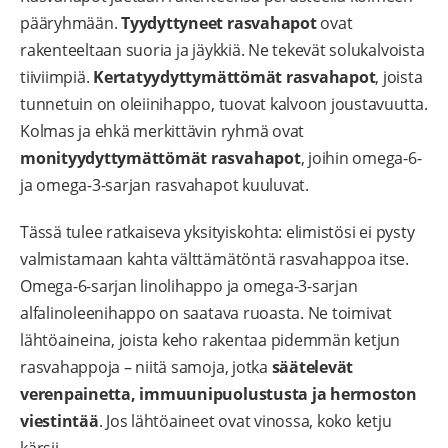
pääryhmään.
Tyydyttyneet rasvahapot
ovat
rakenteeltaan suoria ja jäykkiä. Ne tekevät solukalvoista
tiiviimpiä.
Kertatyydyttymättömät rasvahapot
, joista
tunnetuin on oleiinihappo, tuovat kalvoon joustavuutta.
Kolmas ja ehkä merkittävin ryhmä ovat
monityydyttymättömät rasvahapot
, joihin omega-6-
ja omega-3-sarjan rasvahapot kuuluvat.
Tässä tulee ratkaiseva yksityiskohta: elimistösi ei pysty
valmistamaan kahta välttämätöntä rasvahappoa itse.
Omega-6-sarjan linolihappo ja omega-3-sarjan
alfalinoleenihappo on saatava ruoasta. Ne toimivat
lähtöaineina, joista keho rakentaa pidemmän ketjun
rasvahappoja – niitä samoja, jotka
säätelevät
verenpainetta, immuunipuolustusta ja hermoston
viestintää
. Jos lähtöaineet ovat vinossa, koko ketju
kärsii.