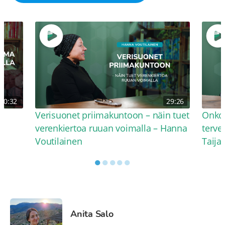
30:32
29:26
Verisuonet priimakuntoon – näin tuet
Onko 
verenkiertoa ruuan voimalla – Hanna
terve
Voutilainen
Taija
●
●
●
●
●
Anita Salo