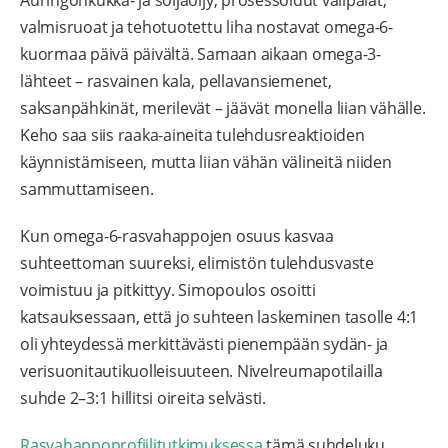
valmisruoat ja tehotuotettu liha nostavat omega-6-
kuormaa päivä päivältä. Samaan aikaan omega-3-
lähteet – rasvainen kala, pellavansiemenet,
saksanpähkinät, merilevät – jäävät monella liian vähälle.
Keho saa siis raaka-aineita tulehdusreaktioiden
käynnistämiseen, mutta liian vähän välineitä niiden
sammuttamiseen.
Kun omega-6-rasvahappojen osuus kasvaa
suhteettoman suureksi, elimistön tulehdusvaste
voimistuu ja pitkittyy. Simopoulos osoitti
katsauksessaan, että jo suhteen laskeminen tasolle 4:1
oli yhteydessä merkittävästi pienempään sydän- ja
verisuonitautikuolleisuuteen. Nivelreumapotilailla
suhde 2–3:1 hillitsi oireita selvästi.
Rasvahappoprofiilitutkimuksessa
tämä suhdeluku