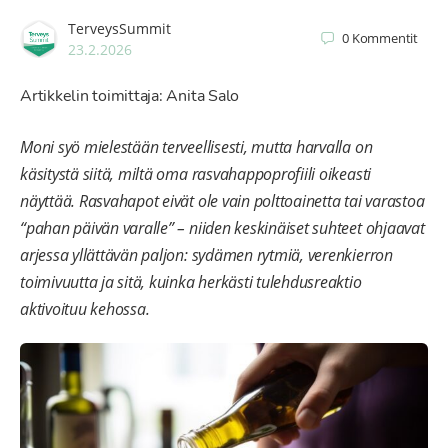
TerveysSummit
0
Kommentit
23.2.2026
Artikkelin toimittaja: Anita Salo
Moni syö mielestään terveellisesti, mutta harvalla on
käsitystä siitä, miltä oma rasvahappoprofiili oikeasti
näyttää. Rasvahapot eivät ole vain polttoainetta tai varastoa
“pahan päivän varalle” – niiden keskinäiset suhteet ohjaavat
arjessa yllättävän paljon: sydämen rytmiä, verenkierron
toimivuutta ja sitä, kuinka herkästi tulehdusreaktio
aktivoituu kehossa.