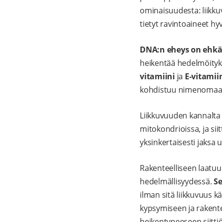
ominaisuudesta: liikku
tietyt ravintoaineet hyv
DNA:n eheys on ehkä k
heikentää hedelmöityks
vitamiini
ja
E-vitamii
kohdistuu nimenomaa
Liikkuvuuden kannalt
mitokondrioissa, ja sii
yksinkertaisesti jaksa u
Rakenteelliseen laatuun
hedelmällisyydessä.
Se
ilman sitä liikkuvuus kär
kypsymiseen ja rakente
heikentyneeseen siitti