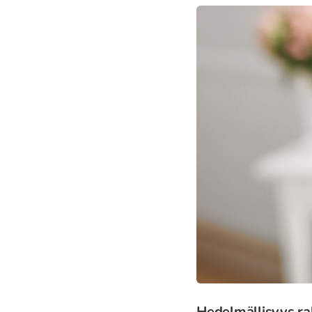
Hedelmällisyys r