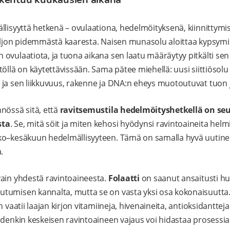
llisyyttä hetkenä – ovulaationa, hedelmöityksenä, kiinnittymi
paljon pidemmästä kaaresta. Naisen munasolu aloittaa kypsym
ovulaatiota, ja tuona aikana sen laatu määräytyy pitkälti sen
öllä on käytettävissään. Sama pätee miehellä: uusi siittiösolu
ja sen liikkuvuus, rakenne ja DNA:n eheys muotoutuvat tuon 
nössä sitä, että
ravitsemustila hedelmöityshetkellä on se
sta
. Se, mitä söit ja miten kehosi hyödynsi ravintoaineita hel
ko–kesäkuun hedelmällisyyteen. Tämä on samalla hyvä uutinen
.
ain yhdestä ravintoaineesta.
Folaatti
on saanut ansaitusti h
tumisen kannalta, mutta se on vasta yksi osa kokonaisuutta
n vaatii laajan kirjon vitamiineja, hivenaineita, antioksidanttej
hdenkin keskeisen ravintoaineen vajaus voi hidastaa prosessi