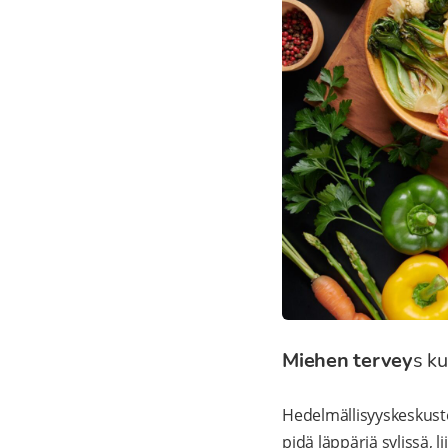
Miehen tervey
s k
Hedelmällisyyskeskuste
pidä läppäriä sylissä, 