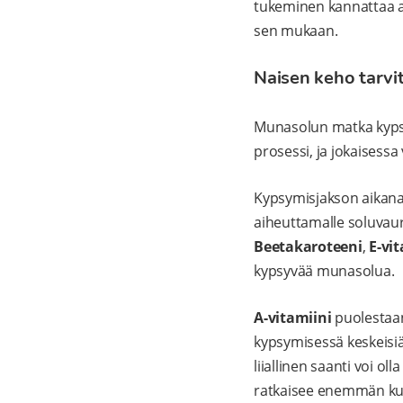
tukeminen kannattaa aj
sen mukaan.
Naisen keho tarvi
Munasolun matka kyps
prosessi, ja jokaisess
Kypsymisjakson aikana 
aiheuttamalle soluvaur
Beetakaroteeni
,
E-vi
kypsyvää munasolua.
A-vitamiini
puolestaan
kypsymisessä keskeisi
liiallinen saanti voi ol
ratkaisee enemmän kui