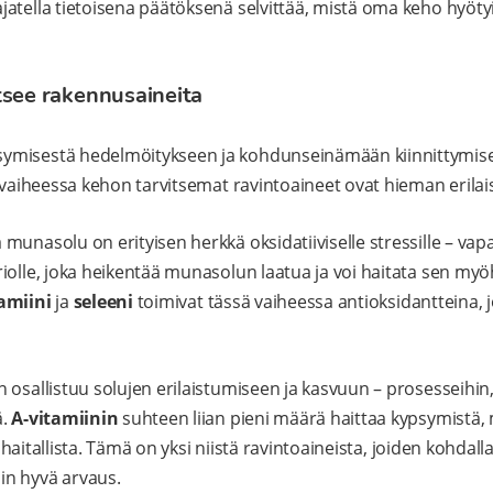
atella tietoisena päätöksenä selvittää, mistä oma keho hyötyis
tsee rakennusaineita
ymisestä hedelmöitykseen ja kohdunseinämään kiinnittymis
a vaiheessa kehon tarvitsemat ravintoaineet ovat hieman erilai
munasolu on erityisen herkkä oksidatiiviselle stressille – vap
iolle, joka heikentää munasolun laatua ja voi haitata sen my
tamiini
ja
seleeni
toimivat tässä vaiheessa antioksidantteina, 
 osallistuu solujen erilaistumiseen ja kasvuun – prosesseihi
ä.
A-vitamiinin
suhteen liian pieni määrä haittaa kypsymistä,
la haitallista. Tämä on yksi niistä ravintoaineista, joiden kohdal
n hyvä arvaus.