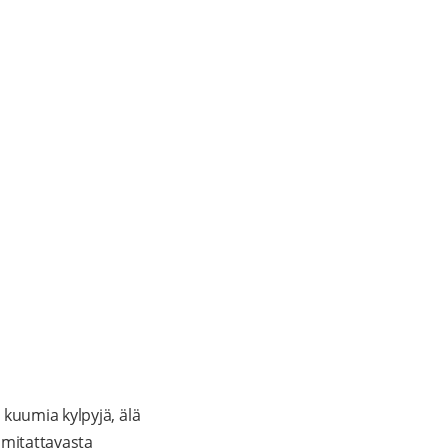
 kuumia kylpyjä, älä
a mitattavasta