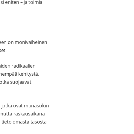
i eniten – ja toimia
een on monivaiheinen
set.
aiden radikaalien
öhempää kehitystä.
jotka suojaavat
n, jotka ovat munasolun
 mutta raskausaikana
la tieto omasta tasosta