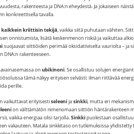
vuudesta, rakenteesta ja DNA:n eheydestä. Ja jokaiseen näist
in konkreettisella tavalla.
aikkein kriittisin tekijä
, vaikka siitä puhutaan vähiten. Sii
en onnistumista, lisätä keskenmenon riskiä ja vaikuttaa alki
ni
suojaavat siittiöiden perimää oksidatiiviselta vauriolta – ja si
n DNA:n rakenteeseen.
a avainasemassa on
ubikinoni
.
Se osallistuu solujen energia
ttiösoluissa tämä näkyy erityisen selvästi: ilman riittävää energ
ida perille.
 vaikuttavat erityisesti
seleeni
ja
sinkki
, mutta eri mekanismi
leeni
on välttämätön nimenomaan siittiön häntärakenteen m
sii, vaikka energiaa olisi tarjolla.
Sinkki
puolestaan osallistuu 
en vakauteen. Matala sinkkitaso on tutkimuksissa yhdistetty t
öiden laatuun ja alentuneeseen testosteronitasoon.