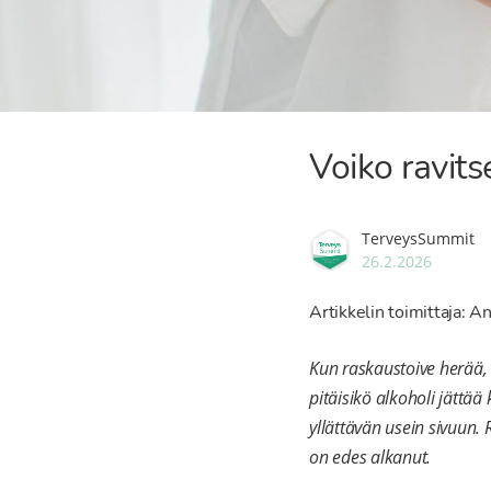
Voiko ravit
TerveysSummit
26.2.2026
Artikkelin toimittaja: An
Kun raskaustoive herää, m
pitäisikö alkoholi jättää
yllättävän usein sivuun.
on edes alkanut.