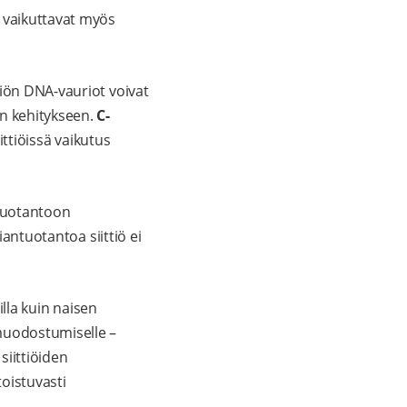
ä vaikuttavat myös
ttiön DNA-vauriot voivat
on kehitykseen.
C-
ittiöissä vaikutus
ntuotantoon
iantuotantoa siittiö ei
lla kuin naisen
uodostumiselle –
siittiöiden
oistuvasti