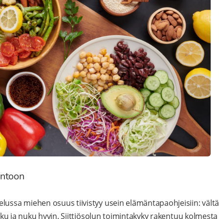
untoon
lussa miehen osuus tiivistyy usein elämäntapaohjeisiin: vältä
liiku ja nuku hyvin. Siittiösolun toimintakyky rakentuu kolmest