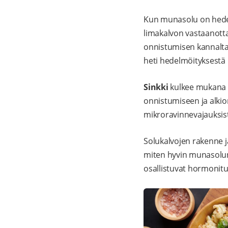
Kun munasolu on hede
limakalvon vastaanotta
onnistumisen kannalta 
heti hedelmöityksestä 
Sinkki
kulkee mukana l
onnistumiseen ja alkio
mikroravinnevajauksist
Solukalvojen rakenne 
miten hyvin munasolun 
osallistuvat hormonitu