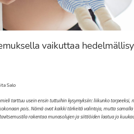
semuksella vaikuttaa hedelmällis
ita Salo
ieli tarttuu usein ensin tuttuihin kysymyksiin: liikunko tarpeeksi, n
 kokonaan pois. Nämä ovat kaikki tärkeitä valintoja, mutta samalla y
 Ravitsemustila rakentaa munasolujen ja siittiöiden laatua jo kuuk