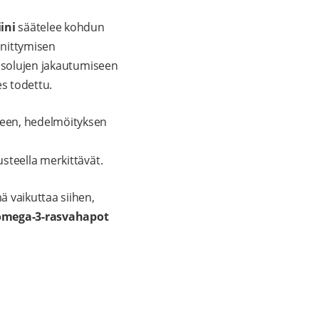
ini
säätelee kohdun
nnittymisen
a solujen jakautumiseen
es todettu.
seen, hedelmöityksen
steella merkittävät.
mä vaikuttaa siihen,
omega-3-rasvahapot