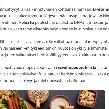
lmöittynyt, alkaa kiinnittyminen kohdunseinämään.
D-vitami
vuutta ja tukee immuunijärjestelmän tasapainoa, joka on kii
kriittinen.
Folaatti
puolestaan osallistuu DNA:n synteesiin j
lähtien – sen tarve alkaa siis paljon ennen kuin raskaus on ed
ähes jokaisessa vaiheessa. Se vaikuttaa munasolun kypsymi
n varhaiseen kehitykseen. Sinkin puutos on yksi yleisimmistä
a, ja sen vaikutukset hedelmällisyyteen ovat tutkimusten peru
ja joustavuus riippuvat suoraan
rasvahappoprofiilista
, ja tä
ja siittiön solukalvot fuusioituvat hedelmöityksessä. Lisäksi
otannon säätelyyn ja tulehdusvasteen hallintaan.