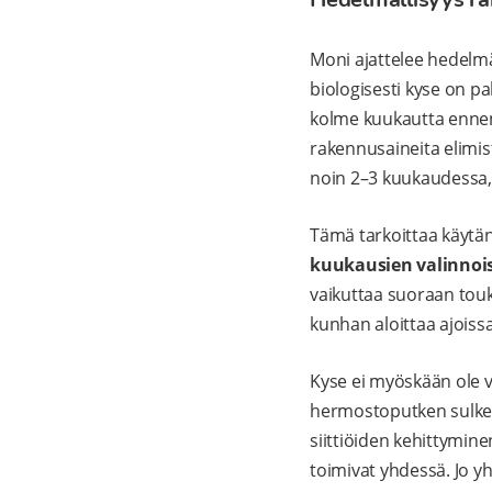
Moni ajattelee hedelmä
biologisesti kyse on 
kolme kuukautta ennen 
rakennusaineita elimist
noin 2–3 kuukaudessa, 
Tämä tarkoittaa käytän
kuukausien valinnoi
vaikuttaa suoraan tou
kunhan aloittaa ajoissa
Kyse ei myöskään ole v
hermostoputken sulkeu
siittiöiden kehittymine
toimivat yhdessä. Jo y