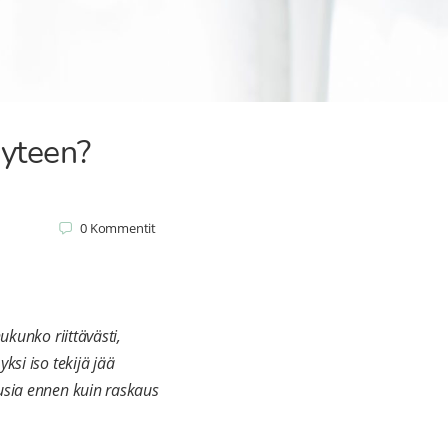
yyteen?
0
Kommentit
ukunko riittävästi,
ksi iso tekijä jää
ausia ennen kuin raskaus