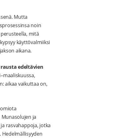
ssenä. Mutta
isprosessinsa noin
 perusteella, mitä
 kypsyy käyttövalmiiksi
jakson aikana.
urausta edeltävien
mi–maaliskuussa,
: aikaa vaikuttaa on,
uomiota
. Munasolujen ja
a ja rasvahappoja, jotka
a. Hedelmällisyyden