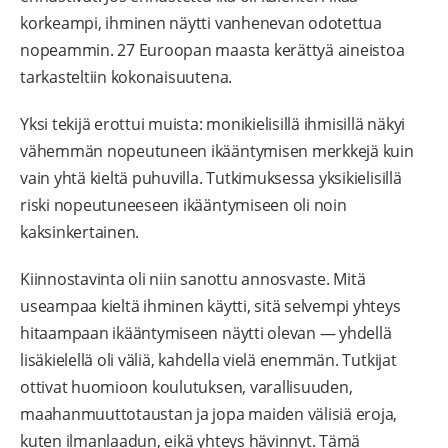
korkeampi, ihminen näytti vanhenevan odotettua
nopeammin. 27 Euroopan maasta kerättyä aineistoa
tarkasteltiin kokonaisuutena.
Yksi tekijä erottui muista: monikielisillä ihmisillä näkyi
vähemmän nopeutuneen ikääntymisen merkkejä kuin
vain yhtä kieltä puhuvilla. Tutkimuksessa yksikielisillä
riski nopeutuneeseen ikääntymiseen oli noin
kaksinkertainen.
Kiinnostavinta oli niin sanottu annosvaste. Mitä
useampaa kieltä ihminen käytti, sitä selvempi yhteys
hitaampaan ikääntymiseen näytti olevan — yhdellä
lisäkielellä oli väliä, kahdella vielä enemmän. Tutkijat
ottivat huomioon koulutuksen, varallisuuden,
maahanmuuttotaustan ja jopa maiden välisiä eroja,
kuten ilmanlaadun, eikä yhteys hävinnyt. Tämä