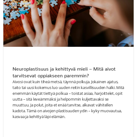
Neuroplastisuus ja kehittyvä mieli – Mitä aivot
tarvitsevat oppiakseen paremmin?
Aivosi ovat kuin tiheä metsä, täynnä polkuja. Jokainen ajatus,
taito tai uusi kokemus luo uuden reitin kasvillisuuden halki. Mitä
enemmän käytät tiettyä polkua – toistat asiaa, harjoittelet, opit
uutta – sitä leveämmäksi ja helpommin kuljettavaksi se
muuttuu. Ja polut, joita et enää tarvitse, alkavat vähitellen
kadota. Tämä on aivojen plastisuuden ydin – kyky muovautua,
kasvaa ja kehittyä läpi elämän.