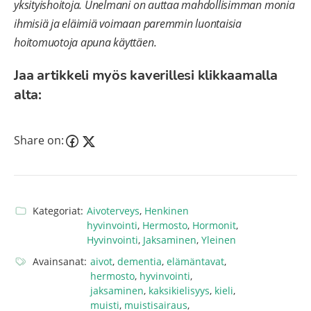
yksityishoitoja. Unelmani on auttaa mahdollisimman monia
ihmisiä ja eläimiä voimaan paremmin luontaisia
hoitomuotoja apuna käyttäen.
Jaa artikkeli myös kaverillesi klikkaamalla
alta:
Share on:
Kategoriat:
Aivoterveys
,
Henkinen
hyvinvointi
,
Hermosto
,
Hormonit
,
Hyvinvointi
,
Jaksaminen
,
Yleinen
Avainsanat:
aivot
,
dementia
,
elämäntavat
,
hermosto
,
hyvinvointi
,
jaksaminen
,
kaksikielisyys
,
kieli
,
muisti
,
muistisairaus
,