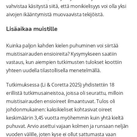
vahvistaa käsitystä siitä, että monikielisyys voi olla yksi
aivojen ikääntymistä muovaavista tekijöistä.
Lisäaikaa muistille
Kuinka paljon kahden kielen puhuminen voi siirtää
muistisairauden ensioireita? Kysymykseen saatiin
vastaus, kun aiempien tutkimusten tulokset koottiin
yhteen uudella tilastollisella menetelmällä.
Tutkimuksessa (Li & Coretta 2025) yhdistettiin 18
erillistä tutkimusaineistoa, joissa oli seurattu, milloin
muistisairauden ensioireet ilmaantuvat. Tulos oli
johdonmukainen: kaksikieliset kohtasivat oireet
keskimäärin 3,45 vuotta myöhemmin kuin yhtä kieltä
puhuvat. Arvio asettui vajaan kolmen ja runsaan neljän
vuoden välille, joten kyse ei ollut sattumasta vaan