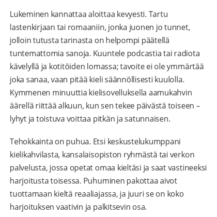
Lukeminen kannattaa aloittaa kevyesti. Tartu
lastenkirjaan tai romaaniin, jonka juonen jo tunnet,
jolloin tutusta tarinasta on helpompi päätellä
tuntemattomia sanoja. Kuuntele podcastia tai radiota
kävelyllä ja kotitöiden lomassa; tavoite ei ole ymmärtää
joka sanaa, vaan pitää kieli säännöllisesti kuulolla.
Kymmenen minuuttia kielisovelluksella aamukahvin
äärellä riittää alkuun, kun sen tekee päivästä toiseen –
lyhyt ja toistuva voittaa pitkän ja satunnaisen.
Tehokkainta on puhua. Etsi keskustelukumppani
kielikahvilasta, kansalaisopiston ryhmästä tai verkon
palvelusta, jossa opetat omaa kieltäsi ja saat vastineeksi
harjoitusta toisessa. Puhuminen pakottaa aivot
tuottamaan kieltä reaaliajassa, ja juuri se on koko
harjoituksen vaativin ja palkitsevin osa.