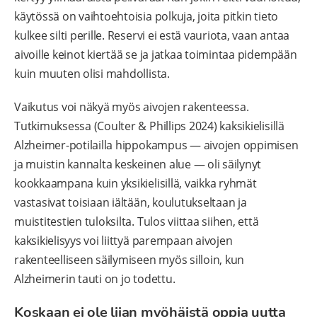
käytössä on vaihtoehtoisia polkuja, joita pitkin tieto
kulkee silti perille. Reservi ei estä vauriota, vaan antaa
aivoille keinot kiertää se ja jatkaa toimintaa pidempään
kuin muuten olisi mahdollista.
Vaikutus voi näkyä myös aivojen rakenteessa.
Tutkimuksessa (Coulter & Phillips 2024) kaksikielisillä
Alzheimer-potilailla hippokampus — aivojen oppimisen
ja muistin kannalta keskeinen alue — oli säilynyt
kookkaampana kuin yksikielisillä, vaikka ryhmät
vastasivat toisiaan iältään, koulutukseltaan ja
muistitestien tuloksilta. Tulos viittaa siihen, että
kaksikielisyys voi liittyä parempaan aivojen
rakenteelliseen säilymiseen myös silloin, kun
Alzheimerin tauti on jo todettu.
Koskaan ei ole liian myöhäistä oppia uutta