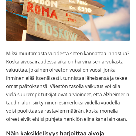
Miksi muutamasta vuodesta sitten kannattaa innostua?
Koska aivosairaudessa aika on harvinaisen arvokasta
valuuttaa. Jokainen oireeton vuosi on vuosi, jonka
ihminen elää itsenäisesti, tunnistaa läheisensä ja tekee
omat päätöksensä. Väestön tasolla vaikutus voi olla
vielä suurempi: tutkijat ovat arvioineet, että Alzheimerin
taudin alun siirtyminen esimerkiksi viidellä vuodella
voisi puolittaa sairastavien määrän, koska monella
oireet eivät ehtisi puhjeta henkilön elinaikana lainkaan.
Näin kaksikielisyys harjoittaa aivoja