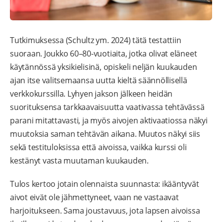
Tutkimuksessa (Schultz ym. 2024) tätä testattiin
suoraan. Joukko 60–80-vuotiaita, jotka olivat eläneet
käytännössä yksikielisinä, opiskeli neljän kuukauden
ajan itse valitsemaansa uutta kieltä säännöllisellä
verkkokurssilla. Lyhyen jakson jälkeen heidän
suorituksensa tarkkaavaisuutta vaativassa tehtävässä
parani mitattavasti, ja myös aivojen aktivaatiossa näkyi
muutoksia saman tehtävän aikana. Muutos näkyi siis
sekä testituloksissa että aivoissa, vaikka kurssi oli
kestänyt vasta muutaman kuukauden.
Tulos kertoo jotain olennaista suunnasta: ikääntyvät
aivot eivät ole jähmettyneet, vaan ne vastaavat
harjoitukseen. Sama joustavuus, jota lapsen aivoissa