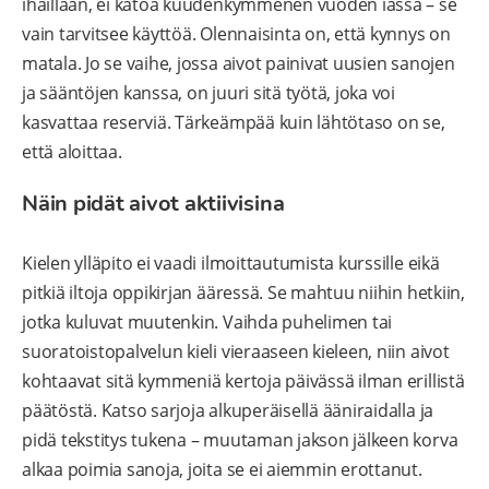
ihaillaan, ei katoa kuudenkymmenen vuoden iässä – se
vain tarvitsee käyttöä. Olennaisinta on, että kynnys on
matala. Jo se vaihe, jossa aivot painivat uusien sanojen
ja sääntöjen kanssa, on juuri sitä työtä, joka voi
kasvattaa reserviä. Tärkeämpää kuin lähtötaso on se,
että aloittaa.
Näin pidät aivot aktiivisina
Kielen ylläpito ei vaadi ilmoittautumista kurssille eikä
pitkiä iltoja oppikirjan ääressä. Se mahtuu niihin hetkiin,
jotka kuluvat muutenkin. Vaihda puhelimen tai
suoratoistopalvelun kieli vieraaseen kieleen, niin aivot
kohtaavat sitä kymmeniä kertoja päivässä ilman erillistä
päätöstä. Katso sarjoja alkuperäisellä ääniraidalla ja
pidä tekstitys tukena – muutaman jakson jälkeen korva
alkaa poimia sanoja, joita se ei aiemmin erottanut.