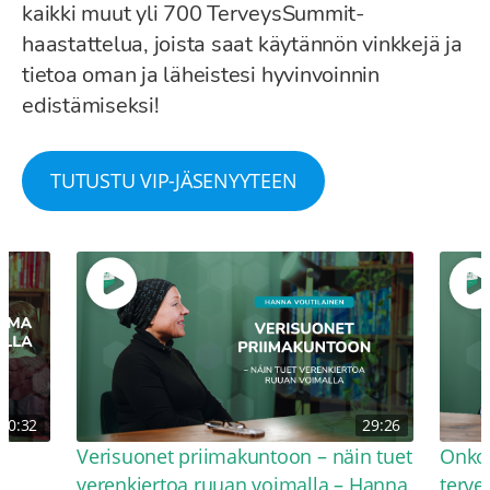
kaikki muut yli 700 TerveysSummit-
haastattelua, joista saat käytännön vinkkejä ja
tietoa oman ja läheistesi hyvinvoinnin
edistämiseksi!
TUTUSTU VIP-JÄSENYYTEEN
30:32
29:26
Verisuonet priimakuntoon – näin tuet
Onko 
verenkiertoa ruuan voimalla – Hanna
terve