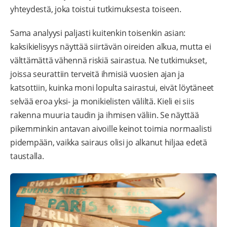
yhteydestä, joka toistui tutkimuksesta toiseen.
Sama analyysi paljasti kuitenkin toisenkin asian:
kaksikielisyys näyttää siirtävän oireiden alkua, mutta ei
välttämättä vähennä riskiä sairastua. Ne tutkimukset,
joissa seurattiin terveitä ihmisiä vuosien ajan ja
katsottiin, kuinka moni lopulta sairastui, eivät löytäneet
selvää eroa yksi- ja monikielisten väliltä. Kieli ei siis
rakenna muuria taudin ja ihmisen väliin. Se näyttää
pikemminkin antavan aivoille keinot toimia normaalisti
pidempään, vaikka sairaus olisi jo alkanut hiljaa edetä
taustalla.