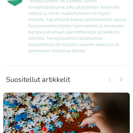
TerveysSummit on Suomen suurin 
terveystapahtuma, joka järjestetään kokonaan 
netissä ja siihen osallistuminen on täysin 
ilmaista. Tapahtuma kokoaa kymmenittäin alansa 
huippuasiantuntijoita hyvinvoinnin ja terveyden 
parista puhumaan ajankohtaisista ja tärkeistä 
aiheista. TerveysSummit tapahtuman 
haastatteluja on katsottu vuosien aikana jo yli 
kymmenen miljoonaa kertaa!
Suositellut artikkelit