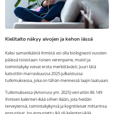
Kielitaito näkyy aivojen ja kehon iässä
Kaksi samanikäistä ihmistä voi olla biologisesti vuosien
päässä toisistaan: toisen verenpaine, muisti ja
toimintakyky voivat erota merkittävästi. Juuri tätä
katsottiin marraskuussa 2025 julkaistussa
tutkimuksessa, joka on tähän mennessä laajin laatuaan.
Tutkimuksessa (Amoruso ym. 2025) verrattiin 86 149
ihmisen kalenteri-ikää siihen ikään, jota heidän
terveytensä, toimintakykynsä ja kognitiiviset mittarinsa
ennustivat. Jos ennustettu ikä oli kalenteri-ikää