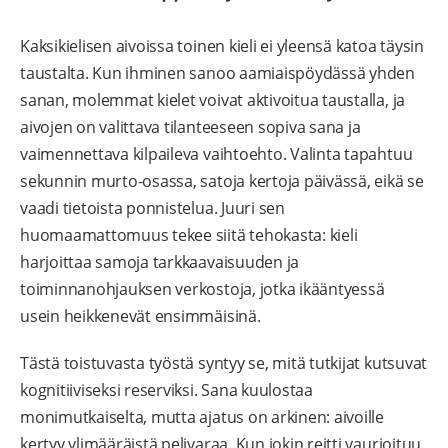
Kaksikielisen aivoissa toinen kieli ei yleensä katoa täysin
taustalta. Kun ihminen sanoo aamiaispöydässä yhden
sanan, molemmat kielet voivat aktivoitua taustalla, ja
aivojen on valittava tilanteeseen sopiva sana ja
vaimennettava kilpaileva vaihtoehto. Valinta tapahtuu
sekunnin murto-osassa, satoja kertoja päivässä, eikä se
vaadi tietoista ponnistelua. Juuri sen
huomaamattomuus tekee siitä tehokasta: kieli
harjoittaa samoja tarkkaavaisuuden ja
toiminnanohjauksen verkostoja, jotka ikääntyessä
usein heikkenevät ensimmäisinä.
Tästä toistuvasta työstä syntyy se, mitä tutkijat kutsuvat
kognitiiviseksi reserviksi. Sana kuulostaa
monimutkaiselta, mutta ajatus on arkinen: aivoille
kertyy ylimääräistä pelivaraa. Kun jokin reitti vaurioituu,