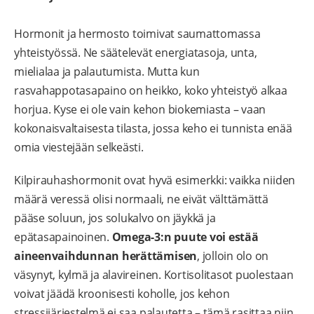
Hormonit ja hermosto toimivat saumattomassa
yhteistyössä. Ne säätelevät energiatasoja, unta,
mielialaa ja palautumista. Mutta kun
rasvahappotasapaino on heikko, koko yhteistyö alkaa
horjua. Kyse ei ole vain kehon biokemiasta – vaan
kokonaisvaltaisesta tilasta, jossa keho ei tunnista enää
omia viestejään selkeästi.
Kilpirauhashormonit ovat hyvä esimerkki: vaikka niiden
määrä veressä olisi normaali, ne eivät välttämättä
pääse soluun, jos solukalvo on jäykkä ja
epätasapainoinen.
Omega-3:n puute voi estää
aineenvaihdunnan herättämisen
, jolloin olo on
väsynyt, kylmä ja alavireinen. Kortisolitasot puolestaan
voivat jäädä kroonisesti koholle, jos kehon
stressijärjestelmä ei saa palautetta – tämä rasittaa niin