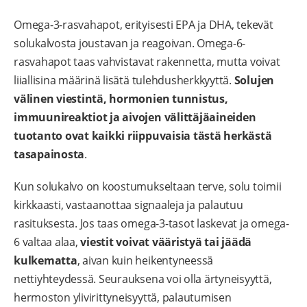
Omega-3-rasvahapot, erityisesti EPA ja DHA, tekevät
solukalvosta joustavan ja reagoivan. Omega-6-
rasvahapot taas vahvistavat rakennetta, mutta voivat
liiallisina määrinä lisätä tulehdusherkkyyttä.
Solujen
välinen viestintä, hormonien tunnistus,
immuunireaktiot ja aivojen välittäjäaineiden
tuotanto ovat kaikki riippuvaisia tästä herkästä
tasapainosta
.
Kun solukalvo on koostumukseltaan terve, solu toimii
kirkkaasti, vastaanottaa signaaleja ja palautuu
rasituksesta. Jos taas omega-3-tasot laskevat ja omega-
6 valtaa alaa,
viestit voivat vääristyä tai jäädä
kulkematta
, aivan kuin heikentyneessä
nettiyhteydessä. Seurauksena voi olla ärtyneisyyttä,
hermoston ylivirittyneisyyttä, palautumisen