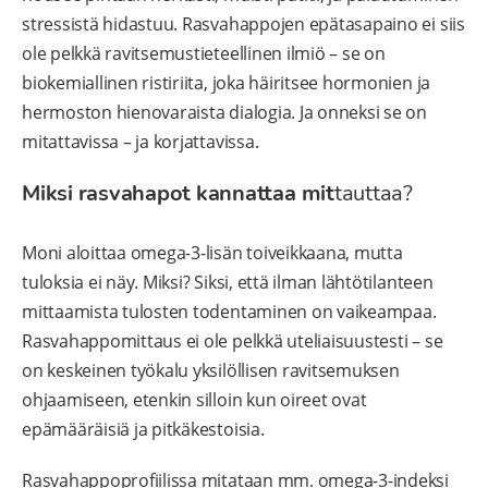
stressistä hidastuu. Rasvahappojen epätasapaino ei siis
ole pelkkä ravitsemustieteellinen ilmiö – se on
biokemiallinen ristiriita, joka häiritsee hormonien ja
hermoston hienovaraista dialogia. Ja onneksi se on
mitattavissa – ja korjattavissa.
Miksi rasvahapot kannattaa mit
tauttaa?
Moni aloittaa omega-3-lisän toiveikkaana, mutta
tuloksia ei näy. Miksi? Siksi, että ilman lähtötilanteen
mittaamista tulosten todentaminen on vaikeampaa.
Rasvahappomittaus ei ole pelkkä uteliaisuustesti – se
on keskeinen työkalu yksilöllisen ravitsemuksen
ohjaamiseen, etenkin silloin kun oireet ovat
epämääräisiä ja pitkäkestoisia.
Rasvahappoprofiilissa mitataan mm. omega-3-indeksi