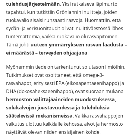
tulehdusjärjestelmään
. Yksi ratkaiseva läpimurto
tapahtui, kun tutkittiin Grönlannin inuiitteja, joiden
ruokavalio sisälsi runsaasti rasvoja. Huomattiin, että
sydän- ja verisuonitaudit olivat inuiittiväestössä lähes
tuntemattomia, vaikka ruokavalio oli rasvapitoinen.
Tämä johti
uuteen ymmärrykseen rasvan laadusta –
ei määrästä – terveyden ohjaajana
.
Myöhemmin tiede on tarkentunut solutason ilmiöihin.
Tutkimukset ovat osoittaneet, että omega-3-
rasvahapot, erityisesti EPA (eikosapentaeenihappo) ja
DHA (dokosaheksaeenihappo), ovat suoraan mukana
hermoston välittäjäaineiden muodostuksessa,
solukalvojen joustavuudessa ja tulehduksia
säätelevissä mekanismeissa
. Vaikka rasvahappojen
vaikutus ulottuu kaikkialle kehossa, aivot ja hermosto
näyttävät olevan niiden ensisijainen kohde.