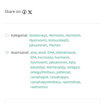
Share on:
Kategoriat:
Aivoterveys
,
Hermosto
,
Hormonit
,
Hyvinvointi
,
Immuniteetti
,
Jaksaminen
,
Yleinen
Avainsanat:
aivo
,
aivot
,
DHA
,
elämäntavat
,
EPA
,
hermosto
,
hormonit
,
hyvinvointi
,
jaksaminen
,
kala
,
kasviöljyt
,
merileväöljy
,
omega3
,
omega3mittaus
,
pähkinät
,
rasvahapot
,
rasvahappo
,
rasvahappomittaus
,
ravintolisät
,
ravitsemus