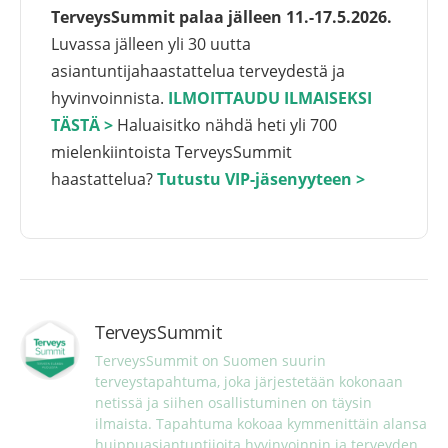
TerveysSummit palaa jälleen 11.-17.5.2026.
Luvassa jälleen yli 30 uutta
asiantuntijahaastattelua terveydestä ja
hyvinvoinnista.
ILMOITTAUDU ILMAISEKSI
TÄSTÄ >
Haluaisitko nähdä heti yli 700
mielenkiintoista TerveysSummit
haastattelua?
Tutustu VIP-jäsenyyteen >
TerveysSummit
TerveysSummit on Suomen suurin 
terveystapahtuma, joka järjestetään kokonaan 
netissä ja siihen osallistuminen on täysin 
ilmaista. Tapahtuma kokoaa kymmenittäin alansa 
huippuasiantuntijoita hyvinvoinnin ja terveyden 