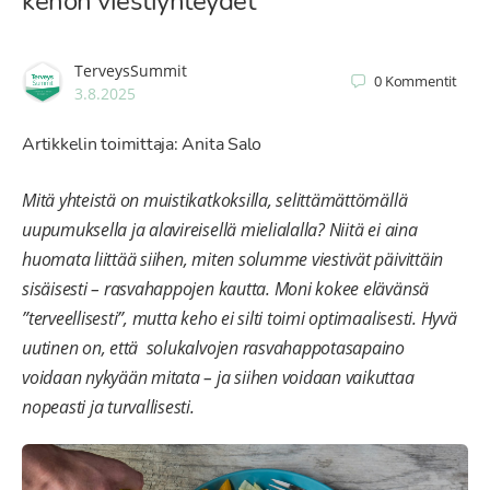
kehon viestiyhteydet
TerveysSummit
0
Kommentit
3.8.2025
Artikkelin toimittaja: Anita Salo
Mitä yhteistä on muistikatkoksilla, selittämättömällä
uupumuksella ja alavireisellä mielialalla? Niitä ei aina
huomata liittää siihen, miten solumme viestivät päivittäin
sisäisesti – rasvahappojen kautta. Moni kokee elävänsä
”terveellisesti”, mutta keho ei silti toimi optimaalisesti. Hyvä
uutinen on, että solukalvojen rasvahappotasapaino
voidaan nykyään mitata – ja siihen voidaan vaikuttaa
nopeasti ja turvallisesti.