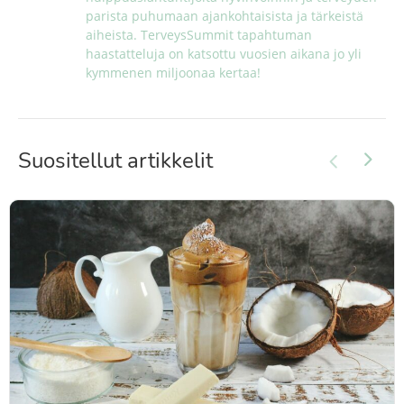
parista puhumaan ajankohtaisista ja tärkeistä 
aiheista. TerveysSummit tapahtuman 
haastatteluja on katsottu vuosien aikana jo yli 
kymmenen miljoonaa kertaa!
Suositellut artikkelit