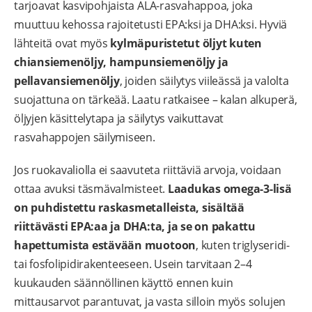
tarjoavat kasvipohjaista ALA-rasvahappoa, joka
muuttuu kehossa rajoitetusti EPA:ksi ja DHA:ksi. Hyviä
lähteitä ovat myös
kylmäpuristetut öljyt kuten
chiansiemenöljy, hampunsiemenöljy ja
pellavansiemenöljy
, joiden säilytys viileässä ja valolta
suojattuna on tärkeää. Laatu ratkaisee – kalan alkuperä,
öljyjen käsittelytapa ja säilytys vaikuttavat
rasvahappojen säilymiseen.
Jos ruokavaliolla ei saavuteta riittäviä arvoja, voidaan
ottaa avuksi täsmävalmisteet.
Laadukas omega-3-lisä
on puhdistettu raskasmetalleista, sisältää
riittävästi EPA:aa ja DHA:ta, ja se on pakattu
hapettumista estävään muotoon
, kuten triglyseridi-
tai fosfolipidirakenteeseen. Usein tarvitaan 2–4
kuukauden säännöllinen käyttö ennen kuin
mittausarvot parantuvat, ja vasta silloin myös solujen