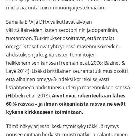
mielialaa, unta kuin immuunijärjestelmääkin.
Samalla EPA ja DHA vaikuttavat aivojen
välittäjäaineiden, kuten serotoniinin ja dopamiinin,
tuotantoon. Tutkimukset osoittavat, että matalat
omega-3-tasot ovat yhteydessä masennusoireiden,
ahdistuksen ja kognitiivisten toimintojen
heikkenemisen kanssa (Freeman et al. 2006; Bazinet &
Layé 2014). Lisäksi brittiläinen seurantatutkimus osoitti,
että alhainen omega-3-indeksi korreloi selvästi
lisääntyneen ahdistuneisuuden ja masennuksen kanssa
(Hibbeln et al. 2018).
Aivot ovat rakenteeltaan lähes
60 % rasvaa – ja ilman oikeanlaista rasvaa ne eivät
kykene kirkkaaseen toimintaan.
Tämä näkyy arjessa: keskittymiskyky tökkii, ärtymys
nousee pintaan herkästi, muisti pätkii, ja palautuminen