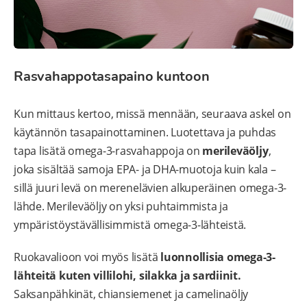
Rasvahappotasapaino kuntoon
Kun mittaus kertoo, missä mennään, seuraava askel on
käytännön tasapainottaminen. Luotettava ja puhdas
tapa lisätä omega-3-rasvahappoja on
merileväöljy
,
joka sisältää samoja EPA- ja DHA-muotoja kuin kala –
sillä juuri levä on merenelävien alkuperäinen omega-3-
lähde. Merileväöljy on yksi puhtaimmista ja
ympäristöystävällisimmistä omega-3-lähteistä.
Ruokavalioon voi myös lisätä
luonnollisia omega-3-
lähteitä kuten villilohi, silakka ja sardiinit.
Saksanpähkinät, chiansiemenet ja camelinaöljy