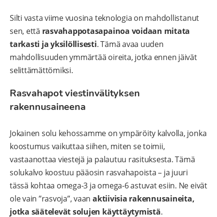
Silti vasta viime vuosina teknologia on mahdollistanut
sen, että
rasvahappotasapainoa voidaan mitata
tarkasti ja yksilöllisesti
. Tämä avaa uuden
mahdollisuuden ymmärtää oireita, jotka ennen jäivät
selittämättömiksi.
Rasvahapot viestinvälityksen
rakennusaineena
Jokainen solu kehossamme on ympäröity kalvolla, jonka
koostumus vaikuttaa siihen, miten se toimii,
vastaanottaa viestejä ja palautuu rasituksesta. Tämä
solukalvo koostuu pääosin rasvahapoista – ja juuri
tässä kohtaa omega-3 ja omega-6 astuvat esiin. Ne eivät
ole vain ”rasvoja”, vaan
aktiivisia rakennusaineita,
jotka säätelevät solujen käyttäytymistä
.