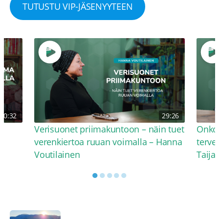
TUTUSTU VIP-JÄSENYYTEEN
30:32
29:26
Verisuonet priimakuntoon – näin tuet
Onko 
verenkiertoa ruuan voimalla – Hanna
terve
Voutilainen
Taija
●
●
●
●
●