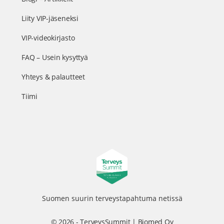
Liity VIP-jäseneksi
VIP-videokirjasto
FAQ – Usein kysyttyä
Yhteys & palautteet
Tiimi
Suomen suurin terveystapahtuma netissä
© 2026 - TerveysSummit | Biomed Oy