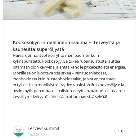
Kookosöljyn ihmeellinen maailma – Terveyttä ja
kauneutta superöljystä
Harva luonnontuote on yhtä monipuolinen kuin
kylmäpuristettu kookosöljy. Se tukee ruoansulatusta, auttaa
pitämään olon kevyenä ja antaa keholle pitkäkestoista energiaa.
Monille se on luonteva osa arkea – niin ruoanlaitossa,
ihonhoidossa kuin hiustenhoidossakin, ja sitä arvostetaan
erityisesti sen monikäyttöisyyden vuoksi. Voiko kookosöljy olla
avain myös parempaan suolistoterveyteen, painonhallintaan ja
keskittymiskykyyn? Lähdetään ottamaan siitä selvää!
TerveysSummit
0
16.2.2025