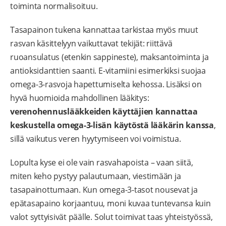
toiminta normalisoituu.
Tasapainon tukena kannattaa tarkistaa myös muut
rasvan käsittelyyn vaikuttavat tekijät: riittävä
ruoansulatus (etenkin sappineste), maksantoiminta ja
antioksidanttien saanti. E-vitamiini esimerkiksi suojaa
omega-3-rasvoja hapettumiselta kehossa. Lisäksi on
hyvä huomioida mahdollinen lääkitys:
verenohennuslääkkeiden käyttäjien kannattaa
keskustella omega-3-lisän käytöstä lääkärin kanssa
,
sillä vaikutus veren hyytymiseen voi voimistua.
Lopulta kyse ei ole vain rasvahapoista – vaan siitä,
miten keho pystyy palautumaan, viestimään ja
tasapainottumaan. Kun omega-3-tasot nousevat ja
epätasapaino korjaantuu, moni kuvaa tuntevansa kuin
valot syttyisivät päälle. Solut toimivat taas yhteistyössä,