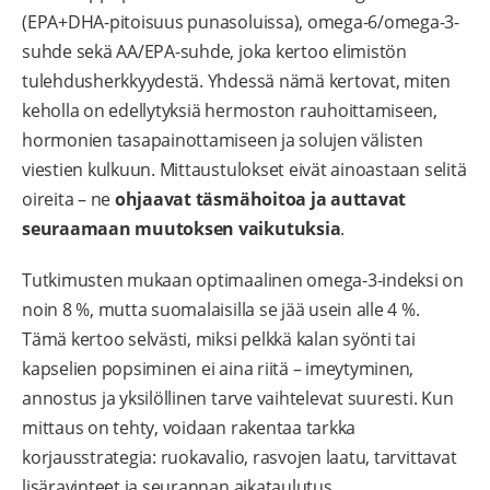
(EPA+DHA-pitoisuus punasoluissa), omega-6/omega-3-
suhde sekä AA/EPA-suhde, joka kertoo elimistön
tulehdusherkkyydestä. Yhdessä nämä kertovat, miten
keholla on edellytyksiä hermoston rauhoittamiseen,
hormonien tasapainottamiseen ja solujen välisten
viestien kulkuun. Mittaustulokset eivät ainoastaan selitä
oireita – ne
ohjaavat täsmähoitoa ja auttavat
seuraamaan muutoksen vaikutuksia
.
Tutkimusten mukaan optimaalinen omega-3-indeksi on
noin 8 %, mutta suomalaisilla se jää usein alle 4 %.
Tämä kertoo selvästi, miksi pelkkä kalan syönti tai
kapselien popsiminen ei aina riitä – imeytyminen,
annostus ja yksilöllinen tarve vaihtelevat suuresti. Kun
mittaus on tehty, voidaan rakentaa tarkka
korjausstrategia: ruokavalio, rasvojen laatu, tarvittavat
lisäravinteet ja seurannan aikataulutus.