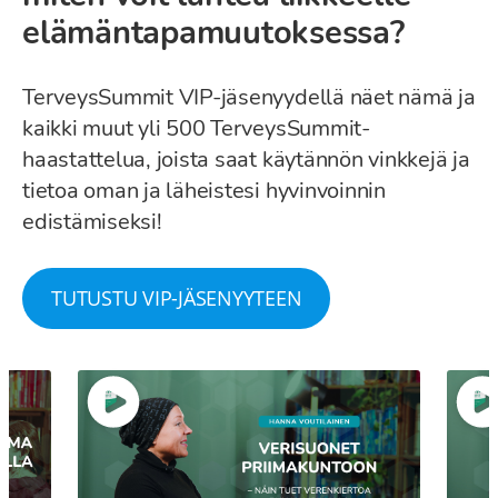
elämäntapamuutoksessa?
TerveysSummit VIP-jäsenyydellä näet nämä ja
kaikki muut yli 500 TerveysSummit-
haastattelua, joista saat käytännön vinkkejä ja
tietoa oman ja läheistesi hyvinvoinnin
edistämiseksi!
TUTUSTU VIP-JÄSENYYTEEN