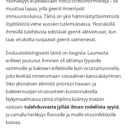
Yksinäisyys ei pelkästään nosta stressihormoneja – se
muuttaa tapaa, jolla geenit ilmentyvät
immuunisoluissa. Tämä on yksi hämmästyttävimmistä
löydöksistä viime vuosien tutkimuksessa. Yksinäisillä
ihmisillä tulehdusta edistävät geenit aktivoituvat, kun
taas viruksilta suojaavat geenit vaimenevat.
Evoluutiobiologisesti tämä on loogista. Laumasta
erilleen joutunut ihminen oli alttiimpi fyysisille
vammoille ja bakteeri-infektioille kuin virustartunnoille,
joita levittää nimenomaan sosiaalinen kanssakäyminen.
Siksi yksinäisen elimistö priorisoi haavan- ja
bakteerisuojan virusvasteen kustannuksella.
Nykymaailmassa tämä ohjelma kääntyy itseään
vastaan:
tulehdusvaste jyllää ilman todellista syytä
,
ja samalla herkkyys flunssille ja muille virusinfektioille
kasvaa.