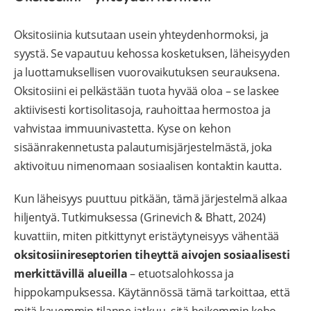
Oksitosiinia kutsutaan usein yhteydenhormoksi, ja
syystä. Se vapautuu kehossa kosketuksen, läheisyyden
ja luottamuksellisen vuorovaikutuksen seurauksena.
Oksitosiini ei pelkästään tuota hyvää oloa – se laskee
aktiivisesti kortisolitasoja, rauhoittaa hermostoa ja
vahvistaa immuunivastetta. Kyse on kehon
sisäänrakennetusta palautumisjärjestelmästä, joka
aktivoituu nimenomaan sosiaalisen kontaktin kautta.
Kun läheisyys puuttuu pitkään, tämä järjestelmä alkaa
hiljentyä. Tutkimuksessa (Grinevich & Bhatt, 2024)
kuvattiin, miten pitkittynyt eristäytyneisyys vähentää
oksitosiinireseptorien tiheyttä aivojen sosiaalisesti
merkittävillä alueilla
– etuotsalohkossa ja
hippokampuksessa. Käytännössä tämä tarkoittaa, että