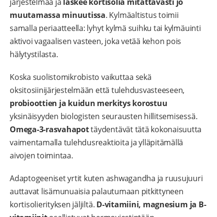
järjestelmää ja
laskee kortisolia mitattavasti jo
muutamassa minuutissa
. Kylmäaltistus toimii
samalla periaatteella: lyhyt kylmä suihku tai kylmäuinti
aktivoi vagaalisen vasteen, joka vetää kehon pois
hälytystilasta.
Koska suolistomikrobisto vaikuttaa sekä
oksitosiinijärjestelmään että tulehdusvasteeseen,
probioottien ja kuidun merkitys korostuu
yksinäisyyden biologisten seurausten hillitsemisessä.
Omega-3-rasvahapot
täydentävät tätä kokonaisuutta
vaimentamalla tulehdusreaktioita ja ylläpitämällä
aivojen toimintaa.
Adaptogeeniset yrtit kuten ashwagandha ja ruusujuuri
auttavat lisämunuaisia palautumaan pitkittyneen
kortisolierityksen jäljiltä.
D-vitamiini, magnesium ja B-