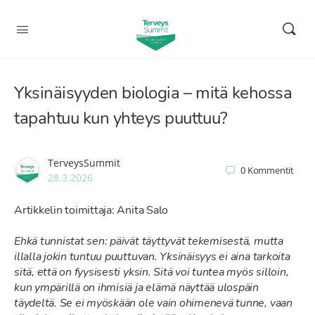
Yksinäisyyden biologia – mitä kehossa
tapahtuu kun yhteys puuttuu?
TerveysSummit
0
Kommentit
28.3.2026
Artikkelin toimittaja: Anita Salo
Ehkä tunnistat sen: päivät täyttyvät tekemisestä, mutta
illalla jokin tuntuu puuttuvan. Yksinäisyys ei aina tarkoita
sitä, että on fyysisesti yksin. Sitä voi tuntea myös silloin,
kun ympärillä on ihmisiä ja elämä näyttää ulospäin
täydeltä. Se ei myöskään ole vain ohimenevä tunne, vaan