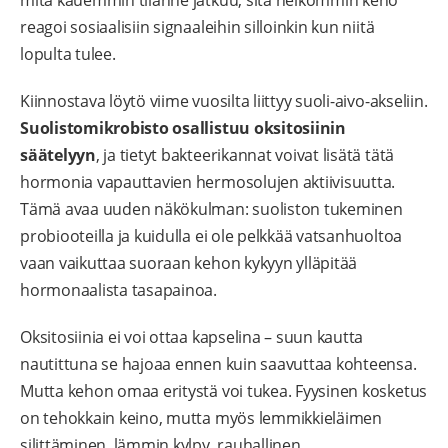
mitä kauemmin tilanne jatkuu, sitä heikommin keho
reagoi sosiaalisiin signaaleihin silloinkin kun niitä
lopulta tulee.
Kiinnostava löytö viime vuosilta liittyy suoli-aivo-akseliin.
Suolistomikrobisto osallistuu oksitosiinin
säätelyyn
, ja tietyt bakteerikannat voivat lisätä tätä
hormonia vapauttavien hermosolujen aktiivisuutta.
Tämä avaa uuden näkökulman: suoliston tukeminen
probiooteilla ja kuidulla ei ole pelkkää vatsanhuoltoa
vaan vaikuttaa suoraan kehon kykyyn ylläpitää
hormonaalista tasapainoa.
Oksitosiinia ei voi ottaa kapselina – suun kautta
nautittuna se hajoaa ennen kuin saavuttaa kohteensa.
Mutta kehon omaa eritystä voi tukea. Fyysinen kosketus
on tehokkain keino, mutta myös lemmikkieläimen
silittäminen, lämmin kylpy, rauhallinen