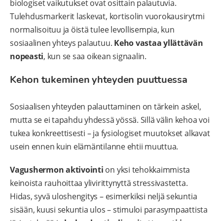
biologiset vaikutukset ovat osittain palautuvia.
Tulehdusmarkerit laskevat, kortisolin vuorokausirytmi
normalisoituu ja öistä tulee levollisempia, kun
sosiaalinen yhteys palautuu.
Keho vastaa yllättävän
nopeasti
, kun se saa oikean signaalin.
Kehon tukeminen yhteyden puuttuessa
Sosiaalisen yhteyden palauttaminen on tärkein askel,
mutta se ei tapahdu yhdessä yössä. Sillä välin kehoa voi
tukea konkreettisesti – ja fysiologiset muutokset alkavat
usein ennen kuin elämäntilanne ehtii muuttua.
Vagushermon aktivointi
on yksi tehokkaimmista
keinoista rauhoittaa ylivirittynyttä stressivastetta.
Hidas, syvä uloshengitys – esimerkiksi neljä sekuntia
sisään, kuusi sekuntia ulos – stimuloi parasympaattista