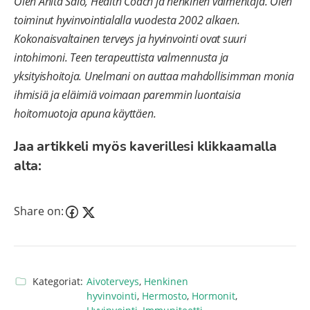
Olen Anita Salo, Health Coach ja henkinen valmentaja. Olen
toiminut hyvinvointialalla vuodesta 2002 alkaen.
Kokonaisvaltainen terveys ja hyvinvointi ovat suuri
intohimoni. Teen terapeuttista valmennusta ja
yksityishoitoja. Unelmani on auttaa mahdollisimman monia
ihmisiä ja eläimiä voimaan paremmin luontaisia
hoitomuotoja apuna käyttäen.
Jaa artikkeli myös kaverillesi klikkaamalla
alta:
Share on:
Kategoriat:
Aivoterveys
,
Henkinen
hyvinvointi
,
Hermosto
,
Hormonit
,