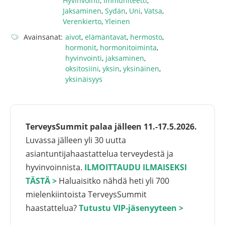
Hyvinvointi
,
Immuniteetti
,
Jaksaminen
,
Sydän
,
Uni
,
Vatsa
,
Verenkierto
,
Yleinen
Avainsanat:
aivot
,
elämäntavat
,
hermosto
,
hormonit
,
hormonitoiminta
,
hyvinvointi
,
jaksaminen
,
oksitosiini
,
yksin
,
yksinäinen
,
yksinäisyys
TerveysSummit palaa jälleen 11.-17.5.2026.
Luvassa jälleen yli 30 uutta
asiantuntijahaastattelua terveydestä ja
hyvinvoinnista.
ILMOITTAUDU ILMAISEKSI
TÄSTÄ >
Haluaisitko nähdä heti yli 700
mielenkiintoista TerveysSummit
haastattelua?
Tutustu VIP-jäsenyyteen >