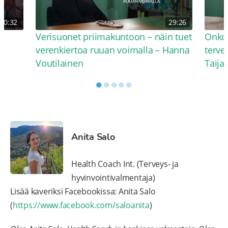
30:32
29:26
Verisuonet priimakuntoon – näin tuet
Onko 
verenkiertoa ruuan voimalla – Hanna
terve
Voutilainen
Taija
●
●
●
●
●
Anita Salo
Health Coach Int. (Terveys- ja
hyvinvointivalmentaja)
Lisää kaveriksi Facebookissa: Anita Salo
(
https://www.facebook.com/saloanita
)