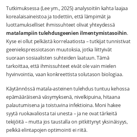
Tutkimuksessa (Lee ym., 2025) analysoitiin kahta laajaa
korealaisaineistoa ja todettiin, että lämpimät ja
luottamukselliset ihmissuhteet olivat yhteydessä
matalampiin tulehdusgeenien ilmentymistasoihin
.
Kyse ei ollut pelkästä korrelaatiosta – tutkijat tunnistivat
geeniekspressiotason muutoksia, jotka liittyivät
suoraan sosiaalisten suhteiden laatuun. Tämä
tarkoittaa, että ihmissuhteet eivät ole vain mielen
hyvinvointia, vaan konkreettista solutason biologiaa.
Käytännössä matala-asteinen tulehdus tuntuu kehossa
epämääräisenä väsymyksenä, nivelkipuina, hitaana
palautumisena ja toistuvina infektioina. Moni hakee
syytä ruokavaliosta tai unesta – ja ne ovat tärkeitä
tekijöitä – mutta jos taustalla on pitkittynyt yksinäisyys,
pelkkä elintapojen optimointi ei riitä.