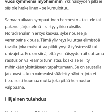
vuosikymmeniä myöhemmin
. Yksinäisyyden jälki ei
siis ole hetkellinen – se kumuloituu.
Samaan aikaan sympaattinen hermosto – taistele tai
pakene -järjestelmä – siirtyy ylikierroksille.
Noradrenaliinin eritys kasvaa, syke nousee ja
verenpaine kipuaa. Tämä ylivireys kuluttaa elimistöä
tavalla, joka muistuttaa pitkittynyttä työstressiä tai
univajetta. Ero on siinä, että yksinäisyyden aiheuttama
rasitus on vaikeampi tunnistaa, koska se ei liity
mihinkään yksittäiseen tapahtumaan. Se on taustalla
jatkuvasti – kuin vaimeaksi säädetty hälytin, jota ei
tietoisesti huomaa mutta joka pitää hermoston
valppaana.
Hiljainen tulehdus