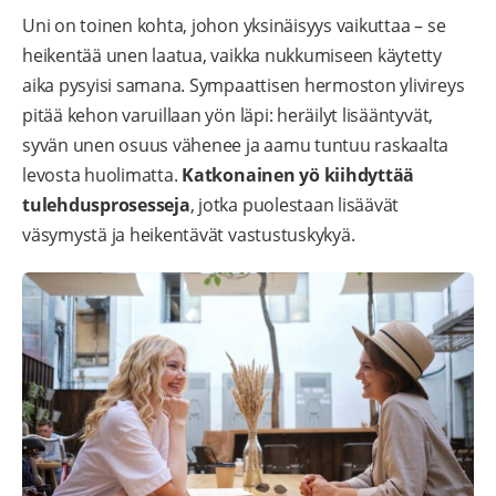
Uni on toinen kohta, johon yksinäisyys vaikuttaa – se
heikentää unen laatua, vaikka nukkumiseen käytetty
aika pysyisi samana. Sympaattisen hermoston ylivireys
pitää kehon varuillaan yön läpi: heräilyt lisääntyvät,
syvän unen osuus vähenee ja aamu tuntuu raskaalta
levosta huolimatta.
Katkonainen yö kiihdyttää
tulehdusprosesseja
, jotka puolestaan lisäävät
väsymystä ja heikentävät vastustuskykyä.