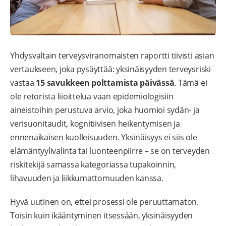
Yhdysvaltain terveysviranomaisten raportti tiivisti asian
vertaukseen, joka pysäyttää: yksinäisyyden terveysriski
vastaa
15 savukkeen polttamista päivässä
. Tämä ei
ole retorista liioittelua vaan epidemiologisiin
aineistoihin perustuva arvio, joka huomioi sydän- ja
verisuonitaudit, kognitiivisen heikentymisen ja
ennenaikaisen kuolleisuuden. Yksinäisyys ei siis ole
elämäntyylivalinta tai luonteenpiirre – se on terveyden
riskitekijä samassa kategoriassa tupakoinnin,
lihavuuden ja liikkumattomuuden kanssa.
Hyvä uutinen on, ettei prosessi ole peruuttamaton.
Toisin kuin ikääntyminen itsessään, yksinäisyyden