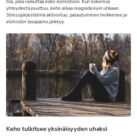
tila, joka vaikuttaa koko elimistöön. Kun kokemus
yhteydestä puuttuu, keho alkaa reagoida kuin uhkaan.
Stressijärjestelmä aktivoituu, palautuminen heikkenee ja
elimistön tasapaino järkkyy.
Keho tulkitsee yksinäisyyden uhaksi