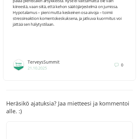
palaa pienistäkin ärsykkeistä. Kyse ei välttämättä ole vain
kiireestä, vaan siitä, että kehon säätöjärjestelmä on jumissa.
Hypotalamus – pieni mutta keskeinen osa aivoja – toimii
stressireaktion komentokeskuksena, ja jatkuva kuormitus voi
jättää sen hälytystilaan.
TerveysSummit
0
21.10.2025
Heräsikö ajatuksia? Jaa mietteesi ja kommentoi
alle. :)