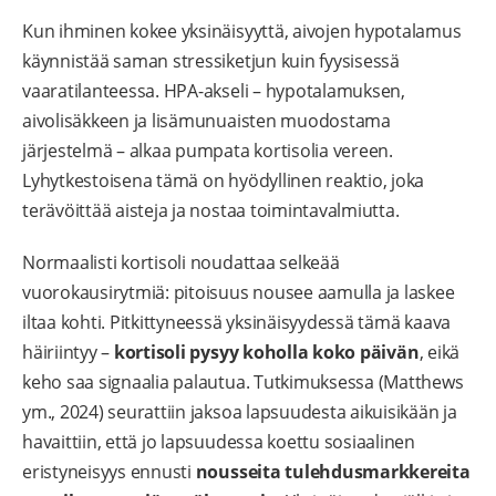
Kun ihminen kokee yksinäisyyttä, aivojen hypotalamus
käynnistää saman stressiketjun kuin fyysisessä
vaaratilanteessa. HPA-akseli – hypotalamuksen,
aivolisäkkeen ja lisämunuaisten muodostama
järjestelmä – alkaa pumpata kortisolia vereen.
Lyhytkestoisena tämä on hyödyllinen reaktio, joka
terävöittää aisteja ja nostaa toimintavalmiutta.
Normaalisti kortisoli noudattaa selkeää
vuorokausirytmiä: pitoisuus nousee aamulla ja laskee
iltaa kohti. Pitkittyneessä yksinäisyydessä tämä kaava
häiriintyy –
kortisoli pysyy koholla koko päivän
, eikä
keho saa signaalia palautua. Tutkimuksessa (Matthews
ym., 2024) seurattiin jaksoa lapsuudesta aikuisikään ja
havaittiin, että jo lapsuudessa koettu sosiaalinen
eristyneisyys ennusti
nousseita tulehdusmarkkereita