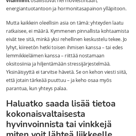
vitamiinit
osallistuvat hermoviestintään,
energiantuotantoon ja hormonitasapainon ylläpitoon.
Mutta kaikkein oleellisin asia on tämä: yhteyden laatu
ratkaisee, ei määrä. Kymmenen pinnallista kohtaamista
eivät tee sitä, minkä yksi rehellinen keskustelu tekee. Jo
lyhyt, kiireetön hetki toisen ihmisen kanssa – tai edes
lemmikkieläimen kanssa – riittää nostamaan
oksitosiinia ja hiljentämään stressijärjestelmää.
Yksinäisyyttä ei tarvitse hävetä. Se on kehon viesti siitä,
että jotain tärkeää puuttuu – ja keho osaa myös
parantua, kun yhteys palaa.
Haluatko saada lisää tietoa
kokonaisvaltaisesta
hyvinvoinnista tai vinkkejä
miten voit lähteä liikkeelle