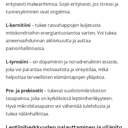
erityisesti makeanhimoa. Sopii erityisesti, jos stressi ja
tunnesyöminen ovat ongelmia.
L-karnitiini
– tukee rasvahappojen kuljetusta
mitokondrioihin energiantuotantoa varten. Voi tukea
aineenvaihdunnan aktiivisuutta ja auttaa
painonhallinnassa.
L-tyrosiini
– on dopamiinin ja noradrenaliinin esiaste,
joka voi parantaa motivaatiota ja vireystilaa, mikä
helpottaa terveellisten elämäntapojen ylläpitoa.
Pro- ja prebiootit
– tukevat suolistomikrobiston
tasapainoa, joka on kytköksissä leptiiniherkkyyteen.
Hyvä mikrobitasapaino voi vähentää tulehdusta ja
tukea nälänhallintaa.
Leptiiniherkkyyden palauttaminen ja ylläpito