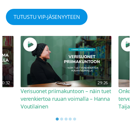
TUTUSTU VIP-JÄSENYYTEEN
30:32
29:26
Verisuonet priimakuntoon – näin tuet
Onko 
verenkiertoa ruuan voimalla – Hanna
terve
Voutilainen
Taija
●
●
●
●
●