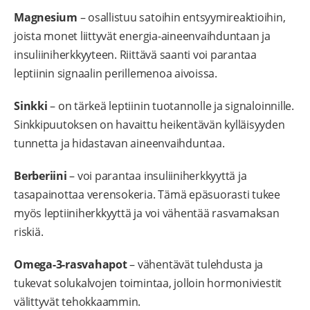
Magnesium
– osallistuu satoihin entsyymireaktioihin,
joista monet liittyvät energia-aineenvaihduntaan ja
insuliiniherkkyyteen. Riittävä saanti voi parantaa
leptiinin signaalin perillemenoa aivoissa.
Sinkki
– on tärkeä leptiinin tuotannolle ja signaloinnille.
Sinkkipuutoksen on havaittu heikentävän kylläisyyden
tunnetta ja hidastavan aineenvaihduntaa.
Berberiini
– voi parantaa insuliiniherkkyyttä ja
tasapainottaa verensokeria. Tämä epäsuorasti tukee
myös leptiiniherkkyyttä ja voi vähentää rasvamaksan
riskiä.
Omega-3-rasvahapot
– vähentävät tulehdusta ja
tukevat solukalvojen toimintaa, jolloin hormoniviestit
välittyvät tehokkaammin.