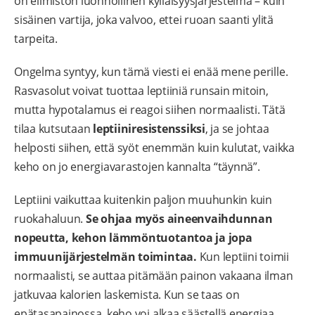
on elimistön luonnollinen kylläisyysjärjestelmä – kuin
sisäinen vartija, joka valvoo, ettei ruoan saanti ylitä
tarpeita.
Ongelma syntyy, kun tämä viesti ei enää mene perille.
Rasvasolut voivat tuottaa leptiiniä runsain mitoin,
mutta hypotalamus ei reagoi siihen normaalisti. Tätä
tilaa kutsutaan
leptiiniresistenssiksi
, ja se johtaa
helposti siihen, että syöt enemmän kuin kulutat, vaikka
keho on jo energiavarastojen kannalta “täynnä”.
Leptiini vaikuttaa kuitenkin paljon muuhunkin kuin
ruokahaluun.
Se ohjaa myös aineenvaihdunnan
nopeutta, kehon lämmöntuotantoa ja jopa
immuunijärjestelmän toimintaa.
Kun leptiini toimii
normaalisti, se auttaa pitämään painon vakaana ilman
jatkuvaa kalorien laskemista. Kun se taas on
epätasapainossa, keho voi alkaa säästellä energiaa,