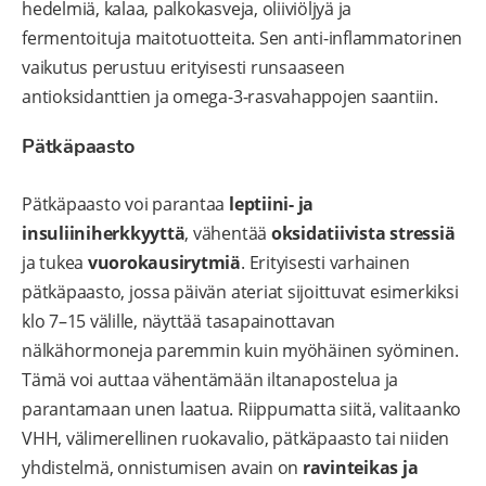
hedelmiä, kalaa, palkokasveja, oliiviöljyä ja
fermentoituja maitotuotteita. Sen anti-inflammatorinen
vaikutus perustuu erityisesti runsaaseen
antioksidanttien ja omega-3-rasvahappojen saantiin.
Pätkäpaasto
Pätkäpaasto voi parantaa
leptiini- ja
insuliiniherkkyyttä
, vähentää
oksidatiivista stressiä
ja tukea
vuorokausirytmiä
. Erityisesti varhainen
pätkäpaasto, jossa päivän ateriat sijoittuvat esimerkiksi
klo 7–15 välille, näyttää tasapainottavan
nälkähormoneja paremmin kuin myöhäinen syöminen.
Tämä voi auttaa vähentämään iltanapostelua ja
parantamaan unen laatua.
Riippumatta siitä, valitaanko
VHH, välimerellinen ruokavalio, pätkäpaasto tai niiden
yhdistelmä, onnistumisen avain on
ravinteikas ja