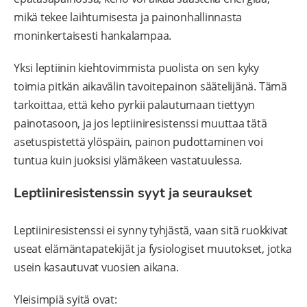
mikä tekee laihtumisesta ja painonhallinnasta
moninkertaisesti hankalampaa.
Yksi leptiinin kiehtovimmista puolista on sen kyky
toimia pitkän aikavälin tavoitepainon säätelijänä. Tämä
tarkoittaa, että keho pyrkii palautumaan tiettyyn
painotasoon, ja jos leptiiniresistenssi muuttaa tätä
asetuspistettä ylöspäin, painon pudottaminen voi
tuntua kuin juoksisi ylämäkeen vastatuulessa.
Leptiiniresistenssin syyt ja seuraukset
Leptiiniresistenssi ei synny tyhjästä, vaan sitä ruokkivat
useat elämäntapatekijät ja fysiologiset muutokset, jotka
usein kasautuvat vuosien aikana.
Yleisimpiä syitä ovat: