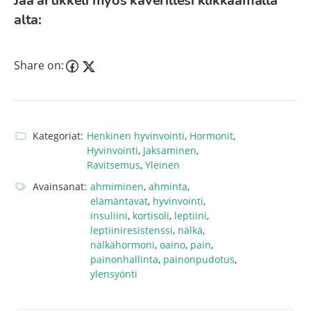
Jaa artikkeli myös kaverillesi klikkaamalla
alta:
Share on:
Kategoriat:
Henkinen hyvinvointi
,
Hormonit
,
Hyvinvointi
,
Jaksaminen
,
Ravitsemus
,
Yleinen
Avainsanat:
ahmiminen
,
ahminta
,
elämäntavat
,
hyvinvointi
,
insuliini
,
kortisoli
,
leptiini
,
leptiiniresistenssi
,
nälkä
,
nälkähormoni
,
oaino
,
pain
,
painonhallinta
,
painonpudotus
,
ylensyönti