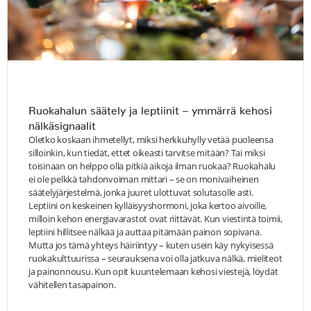
Ruokahalun säätely ja leptiinit – ymmärrä kehosi
nälkäsignaalit
Oletko koskaan ihmetellyt, miksi herkkuhylly vetää puoleensa
silloinkin, kun tiedät, ettet oikeasti tarvitse mitään? Tai miksi
toisinaan on helppo olla pitkiä aikoja ilman ruokaa? Ruokahalu
ei ole pelkkä tahdonvoiman mittari – se on monivaiheinen
säätelyjärjestelmä, jonka juuret ulottuvat solutasolle asti.
Leptiini on keskeinen kylläisyyshormoni, joka kertoo aivoille,
milloin kehon energiavarastot ovat riittävät. Kun viestintä toimii,
leptiini hillitsee nälkää ja auttaa pitämään painon sopivana.
Mutta jos tämä yhteys häiriintyy – kuten usein käy nykyisessä
ruokakulttuurissa – seurauksena voi olla jatkuva nälkä, mieliteot
ja painonnousu. Kun opit kuuntelemaan kehosi viestejä, löydät
vähitellen tasapainon.