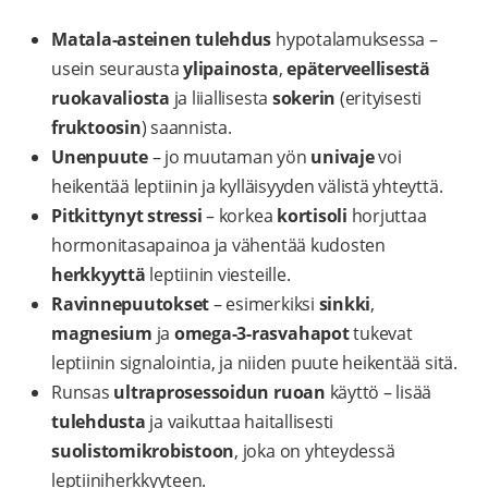
Matala-asteinen tulehdus
hypotalamuksessa –
usein seurausta
ylipainosta
,
epäterveellisestä
ruokavaliosta
ja liiallisesta
sokerin
(erityisesti
fruktoosin
) saannista.
Unenpuute
– jo muutaman yön
univaje
voi
heikentää leptiinin ja kylläisyyden välistä yhteyttä.
Pitkittynyt stressi
– korkea
kortisoli
horjuttaa
hormonitasapainoa ja vähentää kudosten
herkkyyttä
leptiinin viesteille.
Ravinnepuutokset
– esimerkiksi
sinkki
,
magnesium
ja
omega-3-rasvahapot
tukevat
leptiinin signalointia, ja niiden puute heikentää sitä.
Runsas
ultraprosessoidun ruoan
käyttö – lisää
tulehdusta
ja vaikuttaa haitallisesti
suolistomikrobistoon
, joka on yhteydessä
leptiiniherkkyyteen.