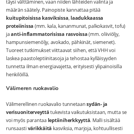
täysi välttäminen, vaan niiden lähteiden valinta ja
määrän säätely. Painopiste kannattaa pitää
kuitupitoisissa kasviksissa
,
laadukkaassa
proteiinissa
(mm. kala, kananmunat, palkokasvit, tofu)
ja
anti-inflammatorisissa rasvoissa
(mm. oliiviöljy,
hampunsiemenöljy, avokado, pähkinät, siemenet).
Tuoreet tutkimukset viittaavat siihen, että VHH voi
laskea paastoleptiinitasoja ja tehostaa kylläisyyden
tunnetta ilman energiavajetta, erityisesti ylipainoisilla
henkilöillä.
Välimeren ruokavalio
Välimerellinen ruokavalio tunnetaan
sydän- ja
verisuoniterveyttä
tukevista vaikutuksistaan, mutta se
voi myös parantaa
leptiiniherkkyyttä
. Malli sisältää
runsaasti
värikkäitä
kasviksia, marjoja, kohtuullisesti