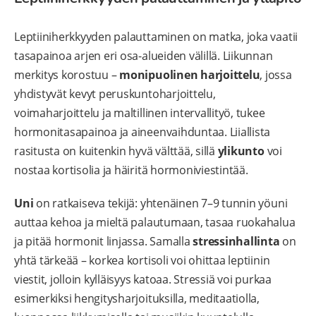
Leptiiniherkkyyden palauttaminen on matka, joka vaatii
tasapainoa arjen eri osa-alueiden välillä. Liikunnan
merkitys korostuu –
monipuolinen harjoittelu
, jossa
yhdistyvät kevyt peruskuntoharjoittelu,
voimaharjoittelu ja maltillinen intervallityö, tukee
hormonitasapainoa ja aineenvaihduntaa. Liiallista
rasitusta on kuitenkin hyvä välttää, sillä
ylikunto
voi
nostaa kortisolia ja häiritä hormoniviestintää.
Uni
on ratkaiseva tekijä: yhtenäinen 7–9 tunnin yöuni
auttaa kehoa ja mieltä palautumaan, tasaa ruokahalua
ja pitää hormonit linjassa. Samalla
stressinhallinta
on
yhtä tärkeää – korkea kortisoli voi ohittaa leptiinin
viestit, jolloin kylläisyys katoaa. Stressiä voi purkaa
esimerkiksi hengitysharjoituksilla, meditaatiolla,