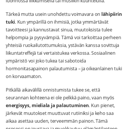
luonnossa liikkumisella tai musiikin kuuntelulla.
Tärkeä mutta usein unohdettu voimavara on
lähipiirin
tuki
. Kun ympärillä on ihmisiä, jotka ymmärtävät
tavoitteesi ja kannustavat sinua, muutoksista tulee
helpompia ja pysyvämpiä. Tämä voi tarkoittaa perheen
yhteisiä ruokailutottumuksia, ystävän kanssa sovittuja
liikuntatreffejä tai vertaistukea verkossa. Sosiaalinen
ympäristö voi joko tukea tai sabotoida
hormonitasapainon palautumista – ja oikeanlainen tuki
on korvaamaton.
Pitkällä aikavälillä onnistumista tukee se, että
seurannan kohteena ei ole pelkkä paino, vaan myös
energisyys, mieliala ja palautuminen
. Kun pienet,
järkevät muutokset muuttuvat rutiiniksi ja keho saa
aikaa asettaa uuden, terveemmän painon. Tämä
prosessi on joustava ja muokkautuu elämäntilanteen