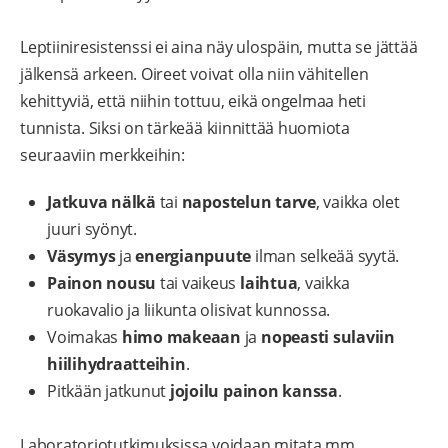
Leptiiniresistenssi ei aina näy ulospäin, mutta se jättää
jälkensä arkeen. Oireet voivat olla niin vähitellen
kehittyviä, että niihin tottuu, eikä ongelmaa heti
tunnista. Siksi on tärkeää kiinnittää huomiota
seuraaviin merkkeihin:
Jatkuva nälkä
tai
napostelun tarve
, vaikka olet
juuri syönyt.
Väsymys
ja
energianpuute
ilman selkeää syytä.
Painon nousu
tai vaikeus
laihtua
, vaikka
ruokavalio ja liikunta olisivat kunnossa.
Voimakas
himo makeaan
ja
nopeasti sulaviin
hiilihydraatteihin
.
Pitkään jatkunut
jojoilu painon kanssa
.
Laboratoriotutkimuksissa voidaan mitata mm.