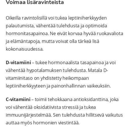
Voimaa lisäravinteista
Oikeilla ravintolisillä voi tukea leptiiniherkkyyden
palautumista, vähentää tulehdusta ja optimoida
hormonitasapainoa. Ne eivät korvaa hyvää ruokavaliota
ja elämäntapoja, mutta voivat olla tärkeä lisä
kokonaisuudessa.
D-vitamiini
– tukee hormonaalista tasapainoa ja voi
vähentää hypotalamuksen tulehdusta. Matala D-
vitamiinitaso on yhdistetty heikompaan
leptiiniherkkyyteen ja painonhallinnan vaikeuksiin.
C-vitamiini
– toimii tehokkaana antioksidanttina, joka
voi vähentää oksidatiivista stressiä ja tukea
immuunijärjestelmää. Sen tulehdusta hillitsevä vaikutus
auttaa myös hormonien viestintää.