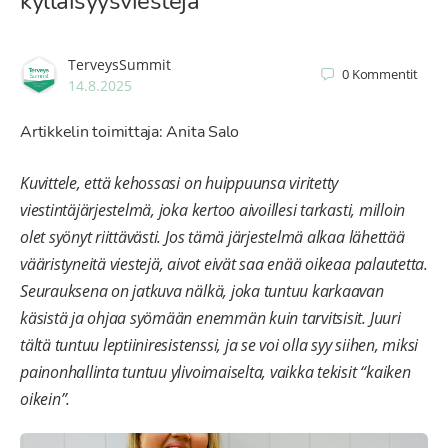
kylläisyysviestejä
TerveysSummit
0
Kommentit
14.8.2025
Artikkelin toimittaja: Anita Salo
Kuvittele, että kehossasi on huippuunsa viritetty
viestintäjärjestelmä, joka kertoo aivoillesi tarkasti, milloin
olet syönyt riittävästi. Jos tämä järjestelmä alkaa lähettää
vääristyneitä viestejä, aivot eivät saa enää oikeaa palautetta.
Seurauksena on jatkuva nälkä, joka tuntuu karkaavan
käsistä ja ohjaa syömään enemmän kuin tarvitsisit. Juuri
tältä tuntuu leptiiniresistenssi, ja se voi olla syy siihen, miksi
painonhallinta tuntuu ylivoimaiselta, vaikka tekisit “kaiken
oikein”.