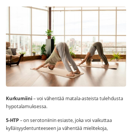
Kurkumiini
– voi vähentää matala-asteista tulehdusta
hypotalamuksessa.
5-HTP
– on serotoniinin esiaste, joka voi vaikuttaa
kylläisyydentunteeseen ja vähentää mielitekoja,