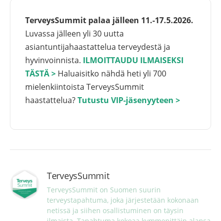
TerveysSummit palaa jälleen 11.-17.5.2026.
Luvassa jälleen yli 30 uutta
asiantuntijahaastattelua terveydestä ja
hyvinvoinnista.
ILMOITTAUDU ILMAISEKSI
TÄSTÄ >
Haluaisitko nähdä heti yli 700
mielenkiintoista TerveysSummit
haastattelua?
Tutustu VIP-jäsenyyteen >
TerveysSummit
TerveysSummit on Suomen suurin 
terveystapahtuma, joka järjestetään kokonaan 
netissä ja siihen osallistuminen on täysin 
ilmaista. Tapahtuma kokoaa kymmenittäin alansa 