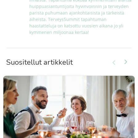
huippuasiantuntijoita hyvinvoinnin ja terveyden 
parista puhumaan ajankohtaisista ja tärkeistä 
aiheista. TerveysSummit tapahtuman 
haastatteluja on katsottu vuosien aikana jo yli 
kymmenen miljoonaa kertaa!
Suositellut artikkelit