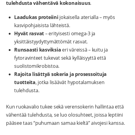
tulehdusta vähentävä kokonaisuus
.
Laadukas proteiini
jokaisella aterialla – myös
kasvipohjaisista lähteistä.
Hyvät rasvat
– erityisesti omega-3 ja
yksittäistyydyttymättömät rasvat.
Runsaasti kasviksia
eri väreissä – kuitu ja
fytoravinteet tukevat sekä kylläisyyttä että
suolistomikrobistoa.
Rajoita lisättyä sokeria ja prosessoituja
tuotteita
, jotka lisäävät hypotalamuksen
tulehdusta.
Kun ruokavalio tukee sekä verensokerin hallintaa että
vähentää tulehdusta, se luo olosuhteet, joissa leptiini
pääsee taas “puhumaan samaa kieltä” aivojesi kanssa.