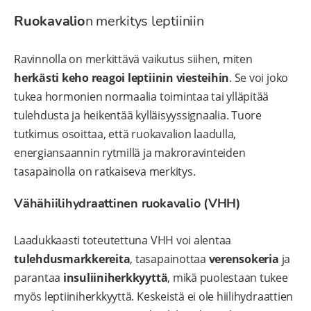
Ruokavalio
n merkitys leptiiniin
Ravinnolla on merkittävä vaikutus siihen, miten
herkästi keho reagoi leptiinin viesteihin
. Se voi joko
tukea hormonien normaalia toimintaa tai ylläpitää
tulehdusta ja heikentää kylläisyyssignaalia. Tuore
tutkimus osoittaa, että ruokavalion laadulla,
energiansaannin rytmillä ja makroravinteiden
tasapainolla on ratkaiseva merkitys.
Vähähiilihydraattinen ruokavalio (VHH)
Laadukkaasti toteutettuna VHH voi alentaa
tulehdusmarkkereita
, tasapainottaa
verensokeria
ja
parantaa
insuliiniherkkyyttä
, mikä puolestaan tukee
myös leptiiniherkkyyttä. Keskeistä ei ole hiilihydraattien