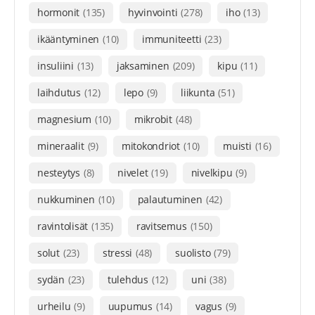
hormonit
(135)
hyvinvointi
(278)
iho
(13)
ikääntyminen
(10)
immuniteetti
(23)
insuliini
(13)
jaksaminen
(209)
kipu
(11)
laihdutus
(12)
lepo
(9)
liikunta
(51)
magnesium
(10)
mikrobit
(48)
mineraalit
(9)
mitokondriot
(10)
muisti
(16)
nesteytys
(8)
nivelet
(19)
nivelkipu
(9)
nukkuminen
(10)
palautuminen
(42)
ravintolisät
(135)
ravitsemus
(150)
solut
(23)
stressi
(48)
suolisto
(79)
sydän
(23)
tulehdus
(12)
uni
(38)
urheilu
(9)
uupumus
(14)
vagus
(9)