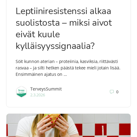
Leptiiniresistenssi alkaa
suolistosta – miksi aivot
eivät kuule
kylläisyyssignaalia?
Söit kunnon aterian – proteiinia, kasviksia, riittävästi
rasvaa – ja silti hetken päästä tekee mieli jotain lisää.
Ensimmäinen ajatus on …
TerveysSummit
0
2.3.2026