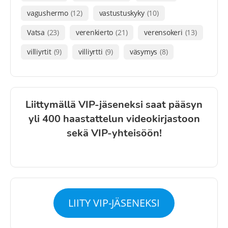
vagushermo
(12)
vastustuskyky
(10)
Vatsa
(23)
verenkierto
(21)
verensokeri
(13)
villiyrtit
(9)
villiyrtti
(9)
väsymys
(8)
Liittymällä VIP-jäseneksi saat pääsyn
yli 400 haastattelun videokirjastoon
sekä VIP-yhteisöön!
LIITY VIP-JÄSENEKSI