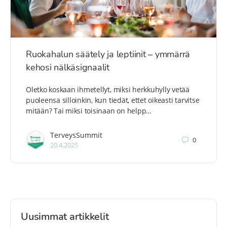
Ruokahalun säätely ja leptiinit – ymmärrä
kehosi nälkäsignaalit
Oletko koskaan ihmetellyt, miksi herkkuhylly vetää
puoleensa silloinkin, kun tiedät, ettet oikeasti tarvitse
mitään? Tai miksi toisinaan on helpp…
TerveysSummit
0
20.4.2025
Uusimmat artikkelit