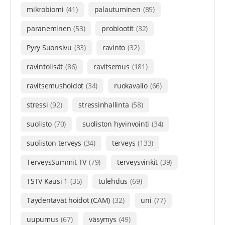
mikrobiomi
(41)
palautuminen
(89)
paraneminen
(53)
probiootit
(32)
Pyry Suonsivu
(33)
ravinto
(32)
ravintolisät
(86)
ravitsemus
(181)
ravitsemushoidot
(34)
ruokavalio
(66)
stressi
(92)
stressinhallinta
(58)
suolisto
(70)
suoliston hyvinvointi
(34)
suoliston terveys
(34)
terveys
(133)
TerveysSummit TV
(79)
terveysvinkit
(39)
TSTV Kausi 1
(35)
tulehdus
(69)
Täydentävät hoidot (CAM)
(32)
uni
(77)
uupumus
(67)
väsymys
(49)