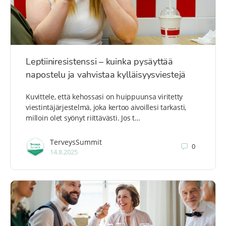
Leptiiniresistenssi – kuinka pysäyttää
napostelu ja vahvistaa kylläisyysviestejä
Kuvittele, että kehossasi on huippuunsa viritetty
viestintäjärjestelmä, joka kertoo aivoillesi tarkasti,
milloin olet syönyt riittävästi. Jos t…
TerveysSummit
0
14.8.2025