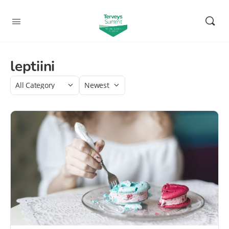
leptiini
Category
Sort
by