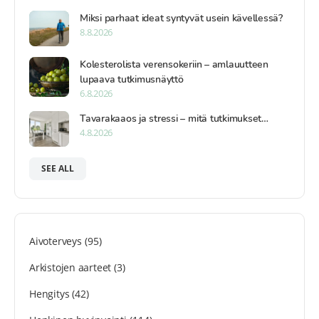
Miksi parhaat ideat syntyvät usein kävellessä?
8.8.2026
Kolesterolista verensokeriin – amlauutteen
lupaava tutkimusnäyttö
6.8.2026
Tavarakaaos ja stressi – mitä tutkimukset…
4.8.2026
SEE ALL
Aivoterveys
(95)
Arkistojen aarteet
(3)
Hengitys
(42)