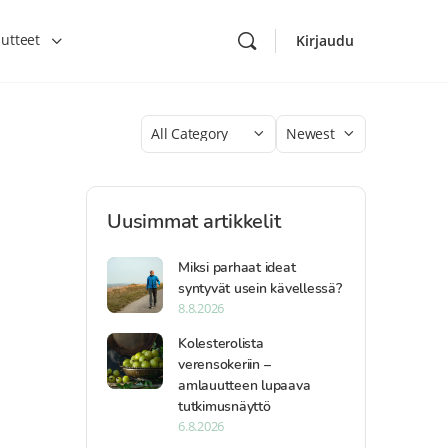
utteet
Kirjaudu
Category
Sort
by
Uusimmat artikkelit
Miksi parhaat ideat
syntyvät usein kävellessä?
8.8.2026
Kolesterolista
verensokeriin –
amlauutteen lupaava
tutkimusnäyttö
6.8.2026