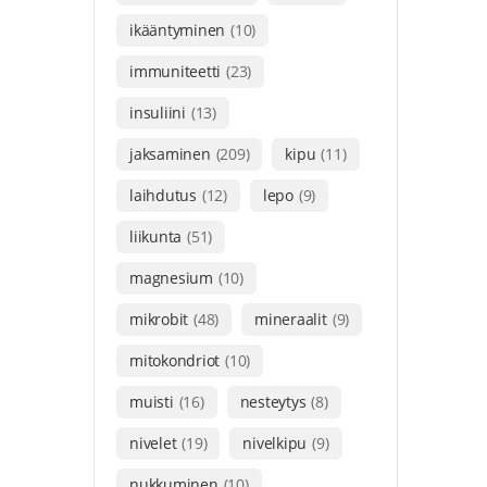
ikääntyminen
(10)
immuniteetti
(23)
insuliini
(13)
jaksaminen
(209)
kipu
(11)
laihdutus
(12)
lepo
(9)
liikunta
(51)
magnesium
(10)
mikrobit
(48)
mineraalit
(9)
mitokondriot
(10)
muisti
(16)
nesteytys
(8)
nivelet
(19)
nivelkipu
(9)
nukkuminen
(10)