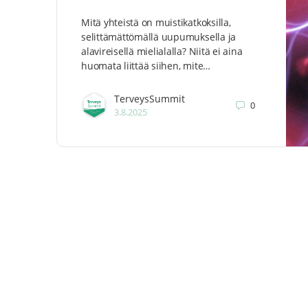
Mitä yhteistä on muistikatkoksilla,
selittämättömällä uupumuksella ja
alavireisellä mielialalla? Niitä ei aina
huomata liittää siihen, mite…
TerveysSummit
0
3.8.2025