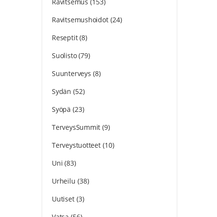
Ravitsemus
(153)
Ravitsemushoidot
(24)
Reseptit
(8)
Suolisto
(79)
Suunterveys
(8)
Sydän
(52)
Syöpä
(23)
TerveysSummit
(9)
Terveystuotteet
(10)
Uni
(83)
Urheilu
(38)
Uutiset
(3)
Vatsa
(56)