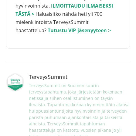
hyvinvoinnista.
ILMOITTAUDU ILMAISEKSI
TÄSTÄ >
Haluaisitko nähdä heti yli 700
mielenkiintoista TerveysSummit
haastattelua?
Tutustu VIP-jäsenyyteen >
TerveysSummit
TerveysSummit on Suomen suurin 
terveystapahtuma, joka järjestetään kokonaan 
netissä ja siihen osallistuminen on täysin 
ilmaista. Tapahtuma kokoaa kymmenittäin alansa 
huippuasiantuntijoita hyvinvoinnin ja terveyden 
parista puhumaan ajankohtaisista ja tärkeistä 
aiheista. TerveysSummit tapahtuman 
haastatteluja on katsottu vuosien aikana jo yli 