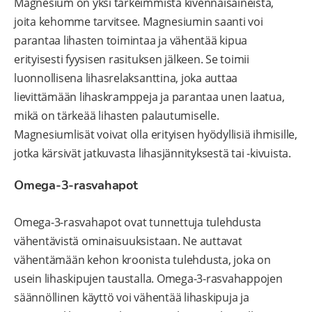
Magnesium on yksi tärkeimmistä kivennäisaineista,
joita kehomme tarvitsee. Magnesiumin saanti voi
parantaa lihasten toimintaa ja vähentää kipua
erityisesti fyysisen rasituksen jälkeen. Se toimii
luonnollisena lihasrelaksanttina, joka auttaa
lievittämään lihaskramppeja ja parantaa unen laatua,
mikä on tärkeää lihasten palautumiselle.
Magnesiumlisät voivat olla erityisen hyödyllisiä ihmisille,
jotka kärsivät jatkuvasta lihasjännityksestä tai -kivuista.
Omega-3-rasvahapot
Omega-3-rasvahapot ovat tunnettuja tulehdusta
vähentävistä ominaisuuksistaan. Ne auttavat
vähentämään kehon kroonista tulehdusta, joka on
usein lihaskipujen taustalla. Omega-3-rasvahappojen
säännöllinen käyttö voi vähentää lihaskipuja ja