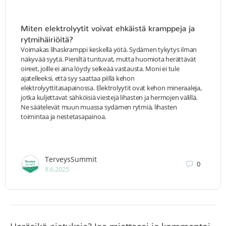
Miten elektrolyytit voivat ehkäistä kramppeja ja
rytmihäiriöitä?
Voimakas lihaskramppi keskellä yötä. Sydämen tykytys ilman
näkyvää syytä. Pieniltä tuntuvat, mutta huomiota herättävät
oireet, joille ei aina löydy selkeää vastausta. Moni ei tule
ajatelleeksi, että syy saattaa piillä kehon
elektrolyyttitasapainossa. Elektrolyytit ovat kehon mineraaleja,
jotka kuljettavat sähköisiä viestejä lihasten ja hermojen välillä.
Ne säätelevät muun muassa sydämen rytmiä, lihasten
toimintaa ja nestetasapainoa.
TerveysSummit
0
8.6.2025