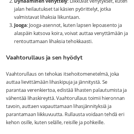
Dynaaminen venyttely
: Liikkuvat venytykset, kuten
jalan heilautukset tai käsien pyörittelyt, jotka
valmistavat lihaksia liikuntaan.
Jooga
: Jooga-asennot, kuten lapsen lepoasento ja
alaspäin katsova koira, voivat auttaa venyttämään ja
rentouttamaan lihaksia tehokkaasti.
Vaahtorullaus ja sen hyödyt
Vaahtorullaus on tehokas itsehoitomenetelmä, joka
auttaa lievittämään lihaskipuja ja jännitystä. Se
parantaa verenkiertoa, edistää lihasten palautumista ja
vähentää lihaskireyttä. Vaahtorullaus toimii hieronnan
tavoin, auttaen vapauttamaan lihasjännityksiä ja
parantamaan liikkuvuutta. Rullausta voidaan tehdä eri
kehon osille, kuten selälle, reisille ja pohkeille.