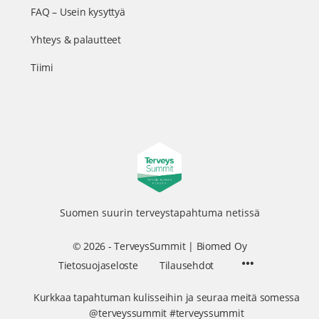
FAQ – Usein kysyttyä
Yhteys & palautteet
Tiimi
Suomen suurin terveystapahtuma netissä
© 2026 - TerveysSummit | Biomed Oy
Menu
Tietosuojaseloste
Tilausehdot
Items
Kurkkaa tapahtuman kulisseihin ja seuraa meitä somessa
@terveyssummit #terveyssummit