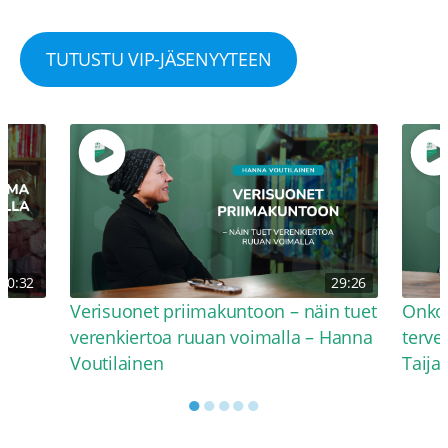
TUTUSTU VIP-JÄSENYYTEEN
30:32
29:26
Verisuonet priimakuntoon – näin tuet
Onko 
verenkiertoa ruuan voimalla – Hanna
terve
Voutilainen
Taija
●
●
●
●
●