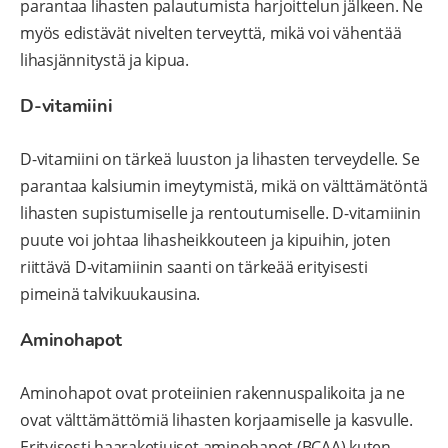
parantaa lihasten palautumista harjoittelun jälkeen. Ne
myös edistävät nivelten terveyttä, mikä voi vähentää
lihasjännitystä ja kipua.
D-vitamiini
D-vitamiini on tärkeä luuston ja lihasten terveydelle. Se
parantaa kalsiumin imeytymistä, mikä on välttämätöntä
lihasten supistumiselle ja rentoutumiselle. D-vitamiinin
puute voi johtaa lihasheikkouteen ja kipuihin, joten
riittävä D-vitamiinin saanti on tärkeää erityisesti
pimeinä talvikuukausina.
Aminohapot
Aminohapot ovat proteiinien rakennuspalikoita ja ne
ovat välttämättömiä lihasten korjaamiselle ja kasvulle.
Erityisesti haaraketjuiset aminohapot (BCAA) kuten