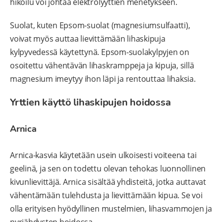
hikoilu voi johtaa elektrolyyttien menetykseen.
Suolat, kuten Epsom-suolat (magnesiumsulfaatti),
voivat myös auttaa lievittämään lihaskipuja
kylpyvedessä käytettynä. Epsom-suolakylpyjen on
osoitettu vähentävän lihaskramppeja ja kipuja, sillä
magnesium imeytyy ihon läpi ja rentouttaa lihaksia.
Yrttien käyttö lihaskipujen hoidossa
Arnica
Arnica-kasvia käytetään usein ulkoisesti voiteena tai
geelinä, ja sen on todettu olevan tehokas luonnollinen
kivunlievittäjä. Arnica sisältää yhdisteitä, jotka auttavat
vähentämään tulehdusta ja lievittämään kipua. Se voi
olla erityisen hyödyllinen mustelmien, lihasvammojen ja