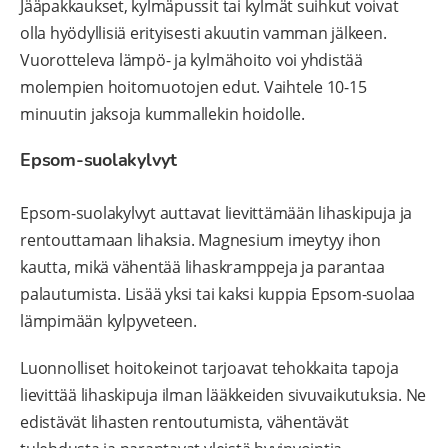
Jääpakkaukset, kylmäpussit tai kylmät suihkut voivat
olla hyödyllisiä erityisesti akuutin vamman jälkeen.
Vuorotteleva lämpö- ja kylmähoito voi yhdistää
molempien hoitomuotojen edut. Vaihtele 10-15
minuutin jaksoja kummallekin hoidolle.
Epsom-suolakylvyt
Epsom-suolakylvyt auttavat lievittämään lihaskipuja ja
rentouttamaan lihaksia. Magnesium imeytyy ihon
kautta, mikä vähentää lihaskramppeja ja parantaa
palautumista. Lisää yksi tai kaksi kuppia Epsom-suolaa
lämpimään kylpyveteen.
Luonnolliset hoitokeinot tarjoavat tehokkaita tapoja
lievittää lihaskipuja ilman lääkkeiden sivuvaikutuksia. Ne
edistävät lihasten rentoutumista, vähentävät