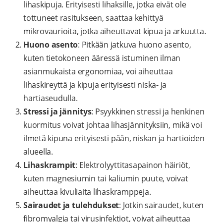
lihaskipuja. Erityisesti lihaksille, jotka eivät ole
tottuneet rasitukseen, saattaa kehittyä
mikrovaurioita, jotka aiheuttavat kipua ja arkuutta.
Huono asento
: Pitkään jatkuva huono asento,
kuten tietokoneen ääressä istuminen ilman
asianmukaista ergonomiaa, voi aiheuttaa
lihaskireyttä ja kipuja erityisesti niska- ja
hartiaseudulla.
Stressi ja jännitys
: Psyykkinen stressi ja henkinen
kuormitus voivat johtaa lihasjännityksiin, mikä voi
ilmetä kipuna erityisesti pään, niskan ja hartioiden
alueella.
Lihaskrampit
: Elektrolyyttitasapainon häiriöt,
kuten magnesiumin tai kaliumin puute, voivat
aiheuttaa kivuliaita lihaskramppeja.
Sairaudet ja tulehdukset
: Jotkin sairaudet, kuten
fibromyalgia tai virusinfektiot, voivat aiheuttaa