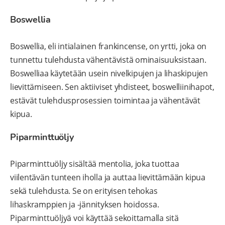
Boswellia
Boswellia, eli intialainen frankincense, on yrtti, joka on
tunnettu tulehdusta vähentävistä ominaisuuksistaan.
Boswelliaa käytetään usein nivelkipujen ja lihaskipujen
lievittämiseen. Sen aktiiviset yhdisteet, boswelliinihapot,
estävät tulehdusprosessien toimintaa ja vähentävät
kipua.
Piparminttuöljy
Piparminttuöljy sisältää mentolia, joka tuottaa
viilentävän tunteen iholla ja auttaa lievittämään kipua
sekä tulehdusta. Se on erityisen tehokas
lihaskramppien ja -jännityksen hoidossa.
Piparminttuöljyä voi käyttää sekoittamalla sitä