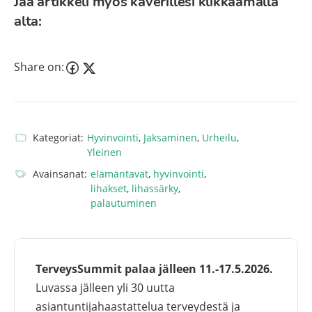
Jaa artikkeli myös kaverillesi klikkaamalla
alta:
Share on:
Kategoriat:
Hyvinvointi
,
Jaksaminen
,
Urheilu
,
Yleinen
Avainsanat:
elämäntavat
,
hyvinvointi
,
lihakset
,
lihassärky
,
palautuminen
TerveysSummit palaa jälleen 11.-17.5.2026.
Luvassa jälleen yli 30 uutta
asiantuntijahaastattelua terveydestä ja