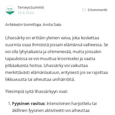
TerveysSummit
0
Kommentit
18.8.2024
Artikkelin toimittaja: Anita Salo
Lihassärky on erittäin yleinen vaiva, joka koskettaa
suurinta osaa ihmisistä jossain elämänsä vaiheessa. Se
voi olla lyhytaikaista ja ohimenevää, mutta joissakin
tapauksissa se voi muuttua krooniseksi ja vaatia
pitkäaikaista hoitoa. Lihassärky voi vaikuttaa
merkittävästi elämänlaatuun, erityisesti jos se rajoittaa
liikkuvuutta tai aiheuttaa unihäiriöitä.
Yleisimpiä syitä lihassärkyyn ovat:
Fyysinen rasitus
: Intensiivinen harjoittelu tai
äkillinen fyysinen aktiviteetti voi aiheuttaa