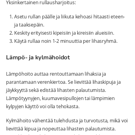
Yksinkertainen rullausharjoitus:
Asetu rullan päälle ja liikuta kehoasi hitaasti eteen-
ja taaksepäin.
Keskity erityisesti kipeisiin ja kireisiin alueisiin.
Käytä rullaa noin 1-2 minuuttia per lihasryhmä.
Lämpö- ja kylmähoidot
Lämpöhoito auttaa rentouttamaan lihaksia ja
parantamaan verenkiertoa. Se lievittää lihaskipuja ja
jäykkyyttä sekä edistää lihasten palautumista.
Lämpötyynyjen, kuumavesipullojen tai lämpimien
kylpyjen käyttö voi olla tehokasta.
Kylmähoito vähentää tulehdusta ja turvotusta, mikä voi
lievittää kipua ja nopeuttaa lihasten palautumista.